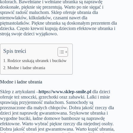
kolorach. Bawełniane i wełniane ubranka są naprawdę
doskonałe, pięknie się prezentują. Warto po nie sięgać i
sprawić radość maluchom. Sklep oferuje ubrania dla
niemowlaków, kilkulatków, czasami nawet dla
piętnastolatków. Piękne ubranka są doskonałym prezentem dla
dziecka. Często krewni kupują dzieciom efektowne ubranka i
stroją swoje dzieci wyjątkowo.
Spis treści
Rodzice szukają ubranek i bucików
Modne i ładne ubrania
Modne i ładne ubrania
Sklep z artykułami –
https://www.sklep-smile.pl
dla dzieci
oferuje też smoczki, grzechotki oraz zabawki. Lalki i misie
sprawiają przyjemność maluchom. Samochody są
przeznaczone dla małych chłopców. Dobra jakość rzeczy dla
dzieci jest naprawdę gwarantowana. Szykowne ubranka i
wygodne buciki, ładne domowe bambosze są naprawdę
efektowne. Warto wybrać piękne rzeczy dla niejednej osoby.
Dobra jakość ubrań jest gwarantowana. Warto kupić ubrania,