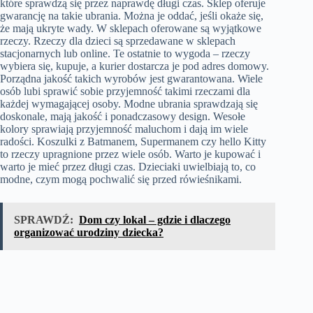
które sprawdzą się przez naprawdę długi czas. Sklep oferuje
gwarancję na takie ubrania. Można je oddać, jeśli okaże się,
że mają ukryte wady. W sklepach oferowane są wyjątkowe
rzeczy. Rzeczy dla dzieci są sprzedawane w sklepach
stacjonarnych lub online. Te ostatnie to wygoda – rzeczy
wybiera się, kupuje, a kurier dostarcza je pod adres domowy.
Porządna jakość takich wyrobów jest gwarantowana. Wiele
osób lubi sprawić sobie przyjemność takimi rzeczami dla
każdej wymagającej osoby. Modne ubrania sprawdzają się
doskonale, mają jakość i ponadczasowy design. Wesołe
kolory sprawiają przyjemność maluchom i dają im wiele
radości. Koszulki z Batmanem, Supermanem czy hello Kitty
to rzeczy upragnione przez wiele osób. Warto je kupować i
warto je mieć przez długi czas. Dzieciaki uwielbiają to, co
modne, czym mogą pochwalić się przed rówieśnikami.
SPRAWDŹ:
Dom czy lokal – gdzie i dlaczego
organizować urodziny dziecka?