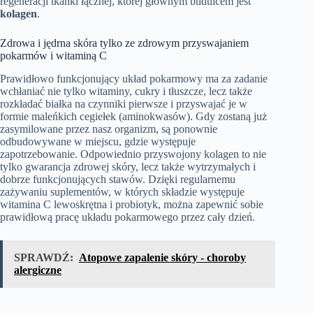
regeneracji tkanki łącznej, której głównym budulcem jest
kolagen
.
Zdrowa i jędrna skóra tylko ze zdrowym przyswajaniem
pokarmów i witaminą C
Prawidłowo funkcjonujący układ pokarmowy ma za zadanie
wchłaniać nie tylko witaminy, cukry i tłuszcze, lecz także
rozkładać białka na czynniki pierwsze i przyswajać je w
formie maleńkich cegiełek (aminokwasów). Gdy zostaną już
zasymilowane przez nasz organizm, są ponownie
odbudowywane w miejscu, gdzie występuje
zapotrzebowanie. Odpowiednio przyswojony kolagen to nie
tylko gwarancja zdrowej skóry, lecz także wytrzymałych i
dobrze funkcjonujących stawów. Dzięki regularnemu
zażywaniu suplementów, w których składzie występuje
witamina C lewoskrętna i probiotyk, można zapewnić sobie
prawidłową pracę układu pokarmowego przez cały dzień.
SPRAWDŹ:
Atopowe zapalenie skóry - choroby
alergiczne