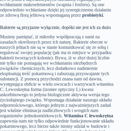
wchłanianie makroelementów (wapnia i fosforu). Są one
odpowiednio wchłaniane dzięki jej synergicznemu działaniu
ze zdrową florą jelitową wspomaganą przez
probiotyki
.
Bakterie są przyjazne wyłącznie, dopóki nie jest ich za dużo
Musimy pamiętać, iż mikroby współpracują z nami na
zasadach określonych przez ich naturę. Bakterie obecne w
naszych jelitach nie są w stanie komunikować się ze sobą i
regulować swojej populację (jak ma to miejsce w przypadku
bakterii tworzących kolonie). Bywa, iż w zbyt dużej liczbie
nie tylko nie pomagają we wchłanianiu niezbędnych
związków chemicznych, lecz dodatkowo nadmiernie
eksploatują treść pokarmową i zaburzają przyswajanie tych
substancji. Z pomocą przychodzi znana nam od dawna,
występująca obficie w wielu owocach i warzywach witamina
C. Lewoskrętna forma (izomer optyczny L) kwasu
askorbinowego to jedyna biologicznie aktywna wersja tego
życiodajnego związku. Wspomaga działanie naszego układu
odpornościowego, którego jednym z najważniejszych zadań
jest właśnie eliminacja nadliczbowych i wrogich nam
organizmów jednokomórkowych.
Witamina C lewoskrętna
zapewnia nam nie tylko odpowiednie funkcjonowanie układu
pokarmowego, lecz bierze także istotny udział w budowie i