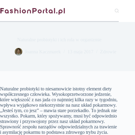
Przejdź
do
treści
Naturalne probiotyki i ich rola w organizmie
Joanna Kaczmarek
13 maja 2017
Zdrowie
Naturalne probiotyki to niesamowicie istotny element diety
współczesnego człowieka. Wysokoprzetworzone jedzenie,
które większość z nas jada co najmniej kilka razy w tygodniu,
wpływa wyjątkowo niekorzystnie na nasz układ pokarmowy.
„Jesteś tym, co jesz” – mawia stare porzekadło. To jednak nie
wszystko. Pokarm, który spożywamy, musi być odpowiednio
strawiony i przyswojony przez nasz układ pokarmowy.
Sprawność zespołu narządów odpowiedzialnych za trawienie
i asymilację pokarmu to podstawa zdrowego trybu życia.