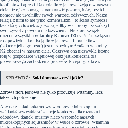
konfliktów i agresji. Bakterie flory jelitowej żyjące w naszym
ciele nie tylko pomagają nam trawić pokarm, który bez ich
pomocy nie uwolniłby swych wartości odżywczych. Nasza
relacja z nimi to nie tylko komensalizm – to ścisła symbioza,
bez której człowiek szybko zapadłby w choroby i zakończył
swój żywot z powodu niedożywienia. Niektóre związki
(przede wszystkim
witaminy K2 oraz D3
) są ściśle związane
z odpowiednią kondycją flory jelitowej. Flora jelitowa
(bakterie jelita grubego) jest niezbędnym źródłem witaminy
K2 obecnej w naszym ciele. Odgrywa ona niezwykle istotną
rolę w gospodarce wapniowej oraz jest konieczna dla
prawidłowego zachodzenia procesów krzepnięcia krwi.
SPRAWDŹ:
Soki domowe - czyli jakie?
Zdrowa flora jelitowa nie tylko produkuje witaminy, lecz
także ich potrzebuje
Aby nasz układ pokarmowy w odpowiednim stopniu
wchłaniał wszystkie substancje konieczne dla rozwoju i
odbudowy tkanek, musimy nieco wspomóc naszych
mikroskopijnych sojuszników w walce o zdrowie. Witamina
D3 to jedna z najważniejszych substancji regulujących