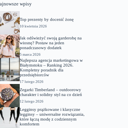
ajnowsze wpisy
Top prezenty by docenić żonę
10 kwietnia 2026
Jak odświeżyć swoją garderobę na
wiosnę? Postaw na jeden
ponadczasowy dodatek
5 marca 2026
Najlepsza agencja marketingowa w
Białymstoku – Ranking 2026.
Kompletny poradnik dla
przedsiębiorców
17 lutego 2026
Zegarki Timberland – outdoorowy
charakter i solidny styl na co dzień
12 lutego 2026
Legginsy prążkowane i klasyczne
legginsy – uniwersalne rozwiązania,
które łączą modę z codziennym
komfortem