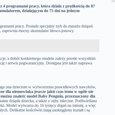
z 4 programami pracy, która działa z prędkością do 87
umulatorem, działającym do 75 dni na jednym
amami pracy. Posiada specjalny tryb do masażu dziąseł.
ni, zapewnia mocny akumulator litowo-jonowy.
kcje, a dobór konkretnego modelu zależy przede wszystkim
ę i serwis pogwarancyjny. Dostępna jest także
naprawa
aga ona dzieciom w wytworzeniu prawidłowych nawyków,
zne dla niemowlaka jeszcze jakiś czas temu w ogóle nie
 można znaleźć model Baby Penguin, przeznaczony dla
atne dziąsła dziecka, a także o zęby mleczne. Podświetlana
czki. Model wytwarza do 16 tysięcy drgań na minutę, a więc
ych. Delikatne końcówki mają zaokrąglony kształt i są