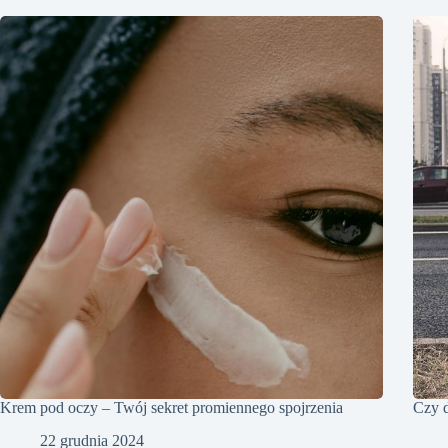
Krem pod oczy – Twój sekret promiennego spojrzenia
Czy d
22 grudnia 2024