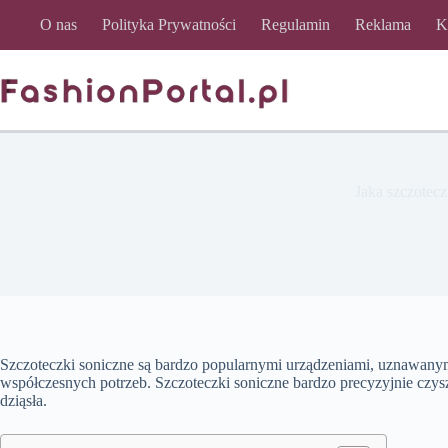
Przejdź
O nas
Polityka Prywatności
Regulamin
Reklama
K
do
treści
Jaka szczotec
Szczoteczki soniczne są bardzo popularnymi urządzeniami, uznawany
współczesnych potrzeb. Szczoteczki soniczne bardzo precyzyjnie czys
dziąsła.