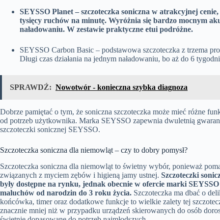
SEYSSO Planet – szczoteczka soniczna w atrakcyjnej cenie, 
tysięcy ruchów na minutę. Wyróżnia się bardzo mocnym ak
naładowaniu. W zestawie praktyczne etui podróżne.
SEYSSO Carbon Basic – podstawowa szczoteczka z trzema progr
Długi czas działania na jednym naładowaniu, bo aż do 6 tygod
SPRAWDŹ:
Nowotwór - konieczna szybka diagnoza
Dobrze pamiętać o tym, że soniczna szczoteczka może mieć różne fun
od potrzeb użytkownika. Marka SEYSSO zapewnia dwuletnią gwarancj
szczoteczki sonicznej SEYSSO
.
Szczoteczka soniczna dla niemowląt – czy to dobry pomysł?
Szczoteczka soniczna dla niemowląt
to świetny wybór, ponieważ pom
związanych z myciem zębów i higieną jamy ustnej.
Szczoteczki sonic
były dostępne na rynku, jednak obecnie w ofercie marki SEYSSO
maluchów od narodzin do 3 roku życia.
Szczoteczka ma dbać o delik
końcówka, timer oraz dodatkowe funkcje to wielkie zalety tej szczote
znacznie mniej niż w przypadku urządzeń skierowanych do osób dorosł
świetnie dopasowane do potrzeb najmłodszych.