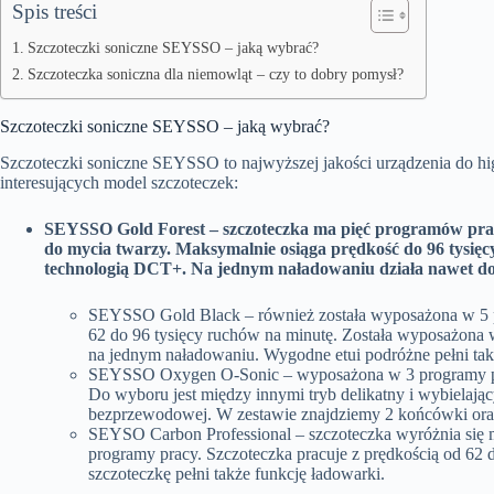
Spis treści
Szczoteczki soniczne SEYSSO – jaką wybrać?
Szczoteczka soniczna dla niemowląt – czy to dobry pomysł?
Szczoteczki soniczne SEYSSO – jaką wybrać?
Szczoteczki soniczne SEYSSO
to najwyższej jakości urządzenia do hi
interesujących model szczoteczek:
SEYSSO Gold Forest – szczoteczka ma pięć programów prac
do mycia twarzy. Maksymalnie osiąga prędkość do 96 tysięc
technologią DCT+. Na jednym naładowaniu działa nawet do
SEYSSO Gold Black – również została wyposażona w 5 pr
62 do 96 tysięcy ruchów na minutę. Została wyposażona 
na jednym naładowaniu. Wygodne etui podróżne pełni tak
SEYSSO Oxygen O-Sonic – wyposażona w 3 programy prac
Do wyboru jest między innymi tryb delikatny i wybielają
bezprzewodowej. W zestawie znajdziemy 2 końcówki oraz
SEYSO Carbon Professional – szczoteczka wyróżnia się 
programy pracy. Szczoteczka pracuje z prędkością od 62 
szczoteczkę pełni także funkcję ładowarki.