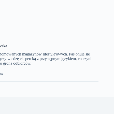
wska
enomowanych magazynów lifestyle'owych. Pasjonuje się
łączy wiedzę ekspercką z przystępnym językiem, co czyni
go grona odbiorców.
20