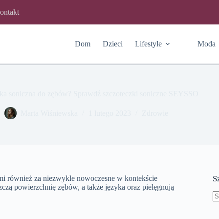
ontakt
Dom
Dzieci
Lifestyle
Moda
zka soniczna do zębów? Sprawdź szczoteczki soniczne SEYSSO
Marta Wiśniewska
1 lutego 2023
Zdrowie
mi również za niezwykle nowoczesne w kontekście
S
zczą powierzchnię zębów, a także języka oraz pielęgnują
B
w