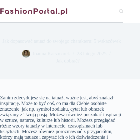
Przejdź
do
treści
Jak dopasować tatuaż do swojego charakteru: 5 wskazówek
Joanna Kaczmarek
28 lutego 2025
Jak dobrać?
Zanim zdecydujesz się na tatuaż, ważne jest, abyś znalazł
inspirację. Może to być coś, co ma dla Ciebie osobiste
znaczenie, jak np. symbol zodiaku, cytat lub obrazek
związany z Twoją pasją. Możesz również poszukać inspiracji
w sztuce, naturze, kulturze lub historii. Możesz przeglądać
różne wzory tatuaży w internecie, czasopismach lub
książkach. Możesz również porozmawiać z przyjaciółmi,
którzy mają tatuaże i zapytać ich o ich doświadczenia i