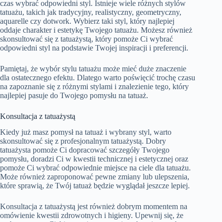
czas wybrać odpowiedni styl. Istnieje wiele różnych stylów
tatuażu, takich jak tradycyjny, realistyczny, geometryczny,
aquarelle czy dotwork. Wybierz taki styl, który najlepiej
oddaje charakter i estetykę Twojego tatuażu. Możesz również
skonsultować się z tatuażystą, który pomoże Ci wybrać
odpowiedni styl na podstawie Twojej inspiracji i preferencji.
Pamiętaj, że wybór stylu tatuażu może mieć duże znaczenie
dla ostatecznego efektu. Dlatego warto poświęcić trochę czasu
na zapoznanie się z różnymi stylami i znalezienie tego, który
najlepiej pasuje do Twojego pomysłu na tatuaż.
Konsultacja z tatuażystą
Kiedy już masz pomysł na tatuaż i wybrany styl, warto
skonsultować się z profesjonalnym tatuażystą. Dobry
tatuażysta pomoże Ci dopracować szczegóły Twojego
pomysłu, doradzi Ci w kwestii technicznej i estetycznej oraz
pomoże Ci wybrać odpowiednie miejsce na ciele dla tatuażu.
Może również zaproponować pewne zmiany lub ulepszenia,
które sprawią, że Twój tatuaż będzie wyglądał jeszcze lepiej.
Konsultacja z tatuażystą jest również dobrym momentem na
omówienie kwestii zdrowotnych i higieny. Upewnij się, że