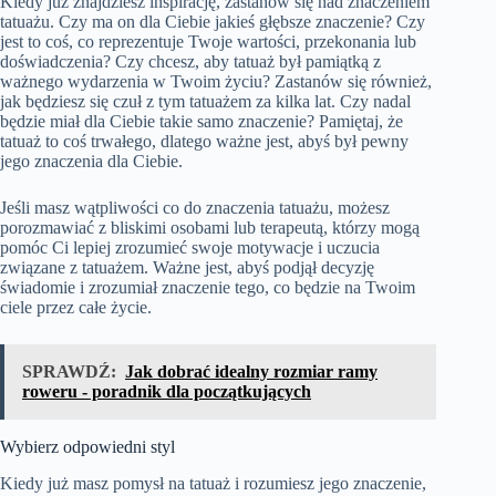
Kiedy już znajdziesz inspirację, zastanów się nad znaczeniem
tatuażu. Czy ma on dla Ciebie jakieś głębsze znaczenie? Czy
jest to coś, co reprezentuje Twoje wartości, przekonania lub
doświadczenia? Czy chcesz, aby tatuaż był pamiątką z
ważnego wydarzenia w Twoim życiu? Zastanów się również,
jak będziesz się czuł z tym tatuażem za kilka lat. Czy nadal
będzie miał dla Ciebie takie samo znaczenie? Pamiętaj, że
tatuaż to coś trwałego, dlatego ważne jest, abyś był pewny
jego znaczenia dla Ciebie.
Jeśli masz wątpliwości co do znaczenia tatuażu, możesz
porozmawiać z bliskimi osobami lub terapeutą, którzy mogą
pomóc Ci lepiej zrozumieć swoje motywacje i uczucia
związane z tatuażem. Ważne jest, abyś podjął decyzję
świadomie i zrozumiał znaczenie tego, co będzie na Twoim
ciele przez całe życie.
SPRAWDŹ:
Jak dobrać idealny rozmiar ramy
roweru - poradnik dla początkujących
Wybierz odpowiedni styl
Kiedy już masz pomysł na tatuaż i rozumiesz jego znaczenie,