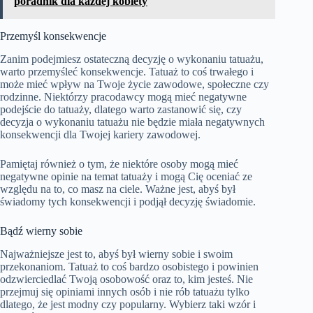
poradnik dla każdej kobiety
Przemyśl konsekwencje
Zanim podejmiesz ostateczną decyzję o wykonaniu tatuażu,
warto przemyśleć konsekwencje. Tatuaż to coś trwałego i
może mieć wpływ na Twoje życie zawodowe, społeczne czy
rodzinne. Niektórzy pracodawcy mogą mieć negatywne
podejście do tatuaży, dlatego warto zastanowić się, czy
decyzja o wykonaniu tatuażu nie będzie miała negatywnych
konsekwencji dla Twojej kariery zawodowej.
Pamiętaj również o tym, że niektóre osoby mogą mieć
negatywne opinie na temat tatuaży i mogą Cię oceniać ze
względu na to, co masz na ciele. Ważne jest, abyś był
świadomy tych konsekwencji i podjął decyzję świadomie.
Bądź wierny sobie
Najważniejsze jest to, abyś był wierny sobie i swoim
przekonaniom. Tatuaż to coś bardzo osobistego i powinien
odzwierciedlać Twoją osobowość oraz to, kim jesteś. Nie
przejmuj się opiniami innych osób i nie rób tatuażu tylko
dlatego, że jest modny czy popularny. Wybierz taki wzór i