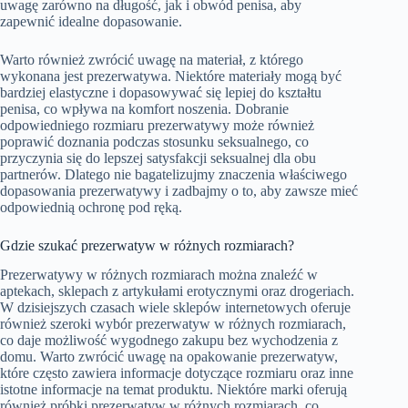
uwagę zarówno na długość, jak i obwód penisa, aby
zapewnić idealne dopasowanie.
Warto również zwrócić uwagę na materiał, z którego
wykonana jest prezerwatywa. Niektóre materiały mogą być
bardziej elastyczne i dopasowywać się lepiej do kształtu
penisa, co wpływa na komfort noszenia. Dobranie
odpowiedniego rozmiaru prezerwatywy może również
poprawić doznania podczas stosunku seksualnego, co
przyczynia się do lepszej satysfakcji seksualnej dla obu
partnerów. Dlatego nie bagatelizujmy znaczenia właściwego
dopasowania prezerwatywy i zadbajmy o to, aby zawsze mieć
odpowiednią ochronę pod ręką.
Gdzie szukać prezerwatyw w różnych rozmiarach?
Prezerwatywy w różnych rozmiarach można znaleźć w
aptekach, sklepach z artykułami erotycznymi oraz drogeriach.
W dzisiejszych czasach wiele sklepów internetowych oferuje
również szeroki wybór prezerwatyw w różnych rozmiarach,
co daje możliwość wygodnego zakupu bez wychodzenia z
domu. Warto zwrócić uwagę na opakowanie prezerwatyw,
które często zawiera informacje dotyczące rozmiaru oraz inne
istotne informacje na temat produktu. Niektóre marki oferują
również próbki prezerwatyw w różnych rozmiarach, co