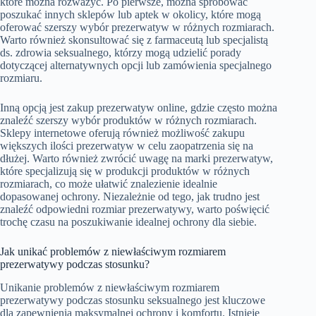
które można rozważyć. Po pierwsze, można spróbować
poszukać innych sklepów lub aptek w okolicy, które mogą
oferować szerszy wybór prezerwatyw w różnych rozmiarach.
Warto również skonsultować się z farmaceutą lub specjalistą
ds. zdrowia seksualnego, którzy mogą udzielić porady
dotyczącej alternatywnych opcji lub zamówienia specjalnego
rozmiaru.
Inną opcją jest zakup prezerwatyw online, gdzie często można
znaleźć szerszy wybór produktów w różnych rozmiarach.
Sklepy internetowe oferują również możliwość zakupu
większych ilości prezerwatyw w celu zaopatrzenia się na
dłużej. Warto również zwrócić uwagę na marki prezerwatyw,
które specjalizują się w produkcji produktów w różnych
rozmiarach, co może ułatwić znalezienie idealnie
dopasowanej ochrony. Niezależnie od tego, jak trudno jest
znaleźć odpowiedni rozmiar prezerwatywy, warto poświęcić
trochę czasu na poszukiwanie idealnej ochrony dla siebie.
Jak unikać problemów z niewłaściwym rozmiarem
prezerwatywy podczas stosunku?
Unikanie problemów z niewłaściwym rozmiarem
prezerwatywy podczas stosunku seksualnego jest kluczowe
dla zapewnienia maksymalnej ochrony i komfortu. Istnieje