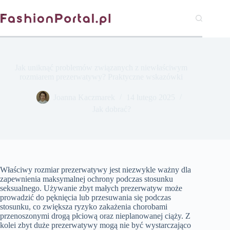
Przejdź
do
treści
Jak uniknąć problemów związanych z niewłaściwym
rozmiarem prezerwatywy? Praktyczne wskazówki
Joanna Kaczmarek
14 lutego 2025
Jak dobrać?
Właściwy rozmiar prezerwatywy jest niezwykle ważny dla
zapewnienia maksymalnej ochrony podczas stosunku
seksualnego. Używanie zbyt małych prezerwatyw może
prowadzić do pęknięcia lub przesuwania się podczas
stosunku, co zwiększa ryzyko zakażenia chorobami
przenoszonymi drogą płciową oraz nieplanowanej ciąży. Z
kolei zbyt duże prezerwatywy mogą nie być wystarczająco