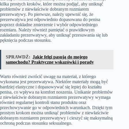
kilka prostych kroków, które można podjąć, aby uniknąć
problemów z niewłaściwie dobranym rozmiarem
prezerwatywy. Po pierwsze, należy upewnić się, że
prezerwatywa jest odpowiednio dopasowana do penisa
poprzez dokładne zmierzenie i wybór odpowiedniego
rozmiaru. Należy również pamiętać o prawidłowym
zakładaniu prezerwatywy, aby uniknąć przesuwania się lub
pęknięcia podczas stosunku.
SPRAWDŹ:
Jakie felgi pasują do mojego
samochodu? Praktyczne wskazówki i porady
Warto również zwrócić uwagę na materiał, z którego
wykonana jest prezerwatywa. Niektóre materiały mogą być
bardziej elastyczne i dopasowywać się lepiej do kształtu
penisa, co wpływa na komfort noszenia. Unikanie problemów
z niewłaściwie dobranym rozmiarem prezerwatywy wymaga
również regularnej kontroli stanu produktu oraz
przechowywanie go w odpowiednich warunkach. Dzięki tym
prostym krokom można uniknąć problemów z niewłaściwie
dobranym rozmiarem prezerwatywy i cieszyć się maksymalną
ochroną podczas stosunku seksualnego.