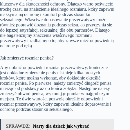
kluczowy dla skuteczności ochrony. Dlatego warto poświęcić
trochę czasu na znalezienie idealnego rozmiaru, który zapewni
maksymalną ochronę i komfort podczas stosunku
seksualnego. Właściwe dopasowanie prezerwatywy może
również poprawić doznania podczas seksu, co przyczynia się
do lepszej satysfakcji seksualnej dla obu partnerów. Dlatego
nie bagatelizujmy znaczenia właściwego rozmiaru
prezerwatywy i zadbajmy o to, aby zawsze mieć odpowiednią
ochronę pod ręką.
Jak zmierzyć rozmiar penisa?
Aby dobrać odpowiedni rozmiar prezerwatywy, konieczne
jest dokładne zmierzenie penisa. Istnieje kilka prostych
kroków, które można wykonać, aby dokładnie określić
rozmiar penisa. Po pierwsze, należy zmierzyć długość penisa,
mierząc od podstawy aż do końca żołędzi. Następnie należy
zmierzyć obwód penisa, wykonując pomiar w najgrubszym
miejscu. Te dwie wartości pozwolą określić odpowiedni
rozmiar prezerwatywy, który zapewni idealne dopasowanie i
ochronę podczas stosunku seksualnego.
SPRAWDŹ:
Narty dla dzieci: jak wybrać