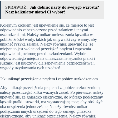
SPRAWDŹ:
Jak dobrać narty do swojego wzrostu?
Nasz kalkulator ułatwi Ci wybór!
Kolejnym krokiem jest upewnienie się, że miejsce to jest
odpowiednio zabezpieczone przed zalaniem i innymi
uszkodzeniami. Należy unikać umieszczania łącznika w
pobliżu źródeł wody, takich jak umywalki czy wanny, aby
uniknąć ryzyka zalania. Należy również upewnić się, że
miejsce to jest wolne od przeciążeń prądem i zapewnia
odpowiednią ochronę przed uszkodzeniami. Wybór
odpowiedniego miejsca na umieszczenie łącznika pralki i
suszarki jest kluczowy dla zapewnienia bezpieczeństwa i
wygody użytkowania tych urządzeń.
Jak uniknąć przeciążenia prądem i zapobiec uszkodzeniom
Aby uniknąć przeciążenia prądem i zapobiec uszkodzeniom,
należy przestrzegać kilku ważnych zasad. Po pierwsze, należy
upewnić się, że gniazdko elektryczne, do którego podłączamy
łącznik pralki i suszarki, ma wystarczającą moc, aby obsłużyć
oba urządzenia jednocześnie. Należy również unikać
podłączania innych urządzeń do tego samego gniazdka
elektrycznego, aby uniknąć przeciążenia. Należy również