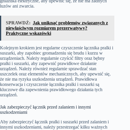
gniazdka elektryczne, aby upewnić się, że nie ma żadnych
luzów ani zwarcia.
SPRAWDŹ:
Jak uniknąć problemów związanych z
niewłaściwym rozmiarem prezerwatywy?
Praktyczne wskazówki
Kolejnym krokiem jest regularne czyszczenie łącznika pralki i
suszarki, aby zapobiec gromadzeniu się brudu i kurzu w
urządzeniach. Należy regularnie czyścić filtry oraz bębny
pralki i suszarki, aby zapewnić prawidłowe działanie
urządzeń. Należy również regularnie sprawdzać stan
uszczelek oraz elementów mechanicznych, aby upewnić się,
że nie ma ryzyka uszkodzenia urządzeń. Prawidłowa
konserwacja i czyszczenie łącznika pralki i suszarki są
kluczowe dla zapewnienia prawidłowego działania tych
urządzeń.
Jak zabezpieczyć łącznik przed zalaniem i innymi
uszkodzeniami
Aby zabezpieczyć łącznik pralki i suszarki przed zalaniem i
innymi uszkodzeniami, należy przestrzegać kilku ważnych