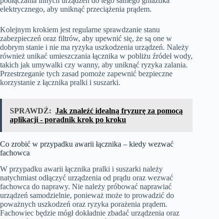
podłączania innych urządzeń do tego samego gniazdka
elektrycznego, aby uniknąć przeciążenia prądem.
Kolejnym krokiem jest regularne sprawdzanie stanu
zabezpieczeń oraz filtrów, aby upewnić się, że są one w
dobrym stanie i nie ma ryzyka uszkodzenia urządzeń. Należy
również unikać umieszczania łącznika w pobliżu źródeł wody,
takich jak umywalki czy wanny, aby uniknąć ryzyka zalania.
Przestrzeganie tych zasad pomoże zapewnić bezpieczne
korzystanie z łącznika pralki i suszarki.
SPRAWDŹ:
Jak znaleźć idealną fryzurę za pomocą
aplikacji - poradnik krok po kroku
Co zrobić w przypadku awarii łącznika – kiedy wezwać
fachowca
W przypadku awarii łącznika pralki i suszarki należy
natychmiast odłączyć urządzenia od prądu oraz wezwać
fachowca do naprawy. Nie należy próbować naprawiać
urządzeń samodzielnie, ponieważ może to prowadzić do
poważnych uszkodzeń oraz ryzyka porażenia prądem.
Fachowiec będzie mógł dokładnie zbadać urządzenia oraz