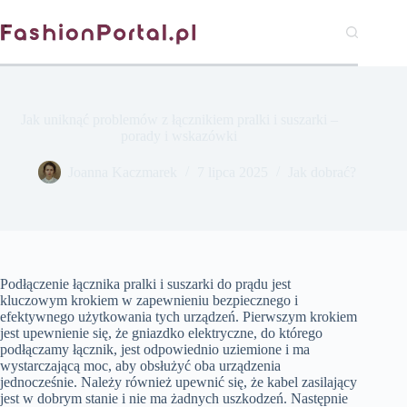
Przejdź
do
treści
Jak uniknąć problemów z łącznikiem pralki i suszarki –
porady i wskazówki
Joanna Kaczmarek
7 lipca 2025
Jak dobrać?
Podłączenie łącznika pralki i suszarki do prądu jest
kluczowym krokiem w zapewnieniu bezpiecznego i
efektywnego użytkowania tych urządzeń. Pierwszym krokiem
jest upewnienie się, że gniazdko elektryczne, do którego
podłączamy łącznik, jest odpowiednio uziemione i ma
wystarczającą moc, aby obsłużyć oba urządzenia
jednocześnie. Należy również upewnić się, że kabel zasilający
jest w dobrym stanie i nie ma żadnych uszkodzeń. Następnie