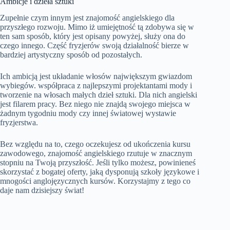
Ambicje i dzieła sztuki
Zupełnie czym innym jest znajomość angielskiego dla
przyszłego rozwoju. Mimo iż umiejętność tą zdobywa się w
ten sam sposób, który jest opisany powyżej, służy ona do
czego innego. Część fryzjerów swoją działalność bierze w
bardziej artystyczny sposób od pozostałych.
Ich ambicją jest układanie włosów największym gwiazdom
wybiegów. współpraca z najlepszymi projektantami mody i
tworzenie na włosach małych dzieł sztuki. Dla nich angielski
jest filarem pracy. Bez niego nie znajdą swojego miejsca w
żadnym tygodniu mody czy innej światowej wystawie
fryzjerstwa.
Bez względu na to, czego oczekujesz od ukończenia kursu
zawodowego, znajomość angielskiego rzutuje w znacznym
stopniu na Twoją przyszłość. Jeśli tylko możesz, powinieneś
skorzystać z bogatej oferty, jaką dysponują szkoły językowe i
mnogości anglojęzycznych kursów. Korzystajmy z tego co
daje nam dzisiejszy świat!