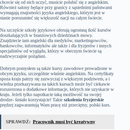
chcecie się od nich uczyć, musicie polubić się z angielskim.
Również salony będące przy granicy z sąsiednimi państwami
wymagają znajomości języka angielskiego, którym jest w
stanie porozumieć się większość nacji na całym świecie.
Na szczęście szkoły językowe oferują ogromną ilość kursów
doszkalających w branżowych dziedzinach mowy.
Znajdziecie tam angielski dla medyków, marketingowców,
bankowców, informatyków ale także i dla fryzjerów i innych
specjalistów od wyglądu, którzy w obecnym świecie są
nadzwyczajnie pożądani.
Dobrym pomysłem są także kursy zawodowe prowadzone w
obcym języku, szczególnie właśnie angielskim. Na certyfikaty
spoza kraju patrzy się zazwyczaj z większym podziwem, a i
wiedza przekazywana na takich kursach może być ciekawie
rozszerzona o dodatkowe informacje, których nie uzyskacie w
kraju. Jeżeli tylko napotkacie taką możliwość na swojej
drodze- śmiało korzystajcie! Takie
szkolenia fryzjerskie
prędzej zagwarantują Wam pracę niż przeciętny, polski kurs.
SPRAWDŹ:
Pracownik musi być kreatywny