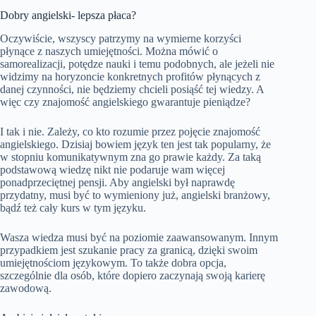
Dobry angielski- lepsza płaca?
Oczywiście, wszyscy patrzymy na wymierne korzyści
płynące z naszych umiejętności. Można mówić o
samorealizacji, potędze nauki i temu podobnych, ale jeżeli nie
widzimy na horyzoncie konkretnych profitów płynących z
danej czynności, nie będziemy chcieli posiąść tej wiedzy. A
więc czy znajomość angielskiego gwarantuje pieniądze?
I tak i nie. Zależy, co kto rozumie przez pojęcie znajomość
angielskiego. Dzisiaj bowiem język ten jest tak popularny, że
w stopniu komunikatywnym zna go prawie każdy. Za taką
podstawową wiedzę nikt nie podaruje wam więcej
ponadprzeciętnej pensji. Aby angielski był naprawdę
przydatny, musi być to wymieniony już, angielski branżowy,
bądź też cały kurs w tym języku.
Wasza wiedza musi być na poziomie zaawansowanym. Innym
przypadkiem jest szukanie pracy za granicą, dzięki swoim
umiejętnościom językowym. To także dobra opcja,
szczególnie dla osób, które dopiero zaczynają swoją karierę
zawodową.