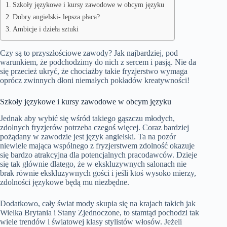
Szkoły językowe i kursy zawodowe w obcym języku
Dobry angielski- lepsza płaca?
Ambicje i dzieła sztuki
Czy są to przyszłościowe zawody? Jak najbardziej, pod
warunkiem, że podchodzimy do nich z sercem i pasją. Nie da
się przecież ukryć, że chociażby takie fryzjerstwo wymaga
oprócz zwinnych dłoni niemałych pokładów kreatywności!
Szkoły językowe i kursy zawodowe w obcym języku
Jednak aby wybić się wśród takiego gąszczu młodych,
zdolnych fryzjerów potrzeba czegoś więcej. Coraz bardziej
pożądany w zawodzie jest język angielski. Ta na pozór
niewiele mająca wspólnego z fryzjerstwem zdolność okazuje
się bardzo atrakcyjna dla potencjalnych pracodawców. Dzieje
się tak głównie dlatego, że w ekskluzywnych salonach nie
brak równie ekskluzywnych gości i jeśli ktoś wysoko mierzy,
zdolności językowe będą mu niezbędne.
Dodatkowo, cały świat mody skupia się na krajach takich jak
Wielka Brytania i Stany Zjednoczone, to stamtąd pochodzi tak
wiele trendów i światowej klasy stylistów włosów. Jeżeli