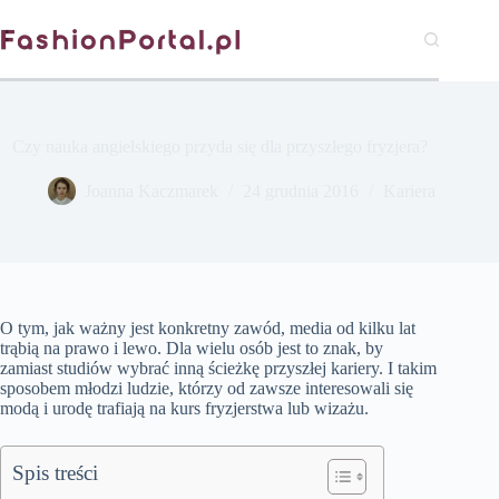
Przejdź
do
treści
Czy nauka angielskiego przyda się dla przyszłego fryzjera?
Joanna Kaczmarek
24 grudnia 2016
Kariera
O tym, jak ważny jest konkretny zawód, media od kilku lat
trąbią na prawo i lewo. Dla wielu osób jest to znak, by
zamiast studiów wybrać inną ścieżkę przyszłej kariery. I takim
sposobem młodzi ludzie, którzy od zawsze interesowali się
modą i urodę trafiają na kurs fryzjerstwa lub wizażu.
Spis treści