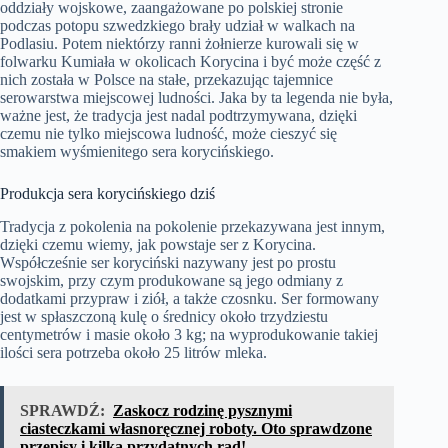
oddziały wojskowe, zaangażowane po polskiej stronie
podczas potopu szwedzkiego brały udział w walkach na
Podlasiu. Potem niektórzy ranni żołnierze kurowali się w
folwarku Kumiała w okolicach Korycina i być może część z
nich została w Polsce na stałe, przekazując tajemnice
serowarstwa miejscowej ludności. Jaka by ta legenda nie była,
ważne jest, że tradycja jest nadal podtrzymywana, dzięki
czemu nie tylko miejscowa ludność, może cieszyć się
smakiem wyśmienitego sera korycińskiego.
Produkcja sera korycińskiego dziś
Tradycja z pokolenia na pokolenie przekazywana jest innym,
dzięki czemu wiemy, jak powstaje ser z Korycina.
Współcześnie ser koryciński nazywany jest po prostu
swojskim, przy czym produkowane są jego odmiany z
dodatkami przypraw i ziół, a także czosnku. Ser formowany
jest w spłaszczoną kulę o średnicy około trzydziestu
centymetrów i masie około 3 kg; na wyprodukowanie takiej
ilości sera potrzeba około 25 litrów mleka.
SPRAWDŹ:
Zaskocz rodzinę pysznymi
ciasteczkami własnoręcznej roboty. Oto sprawdzone
przepisy i kilka przydatnych rad!