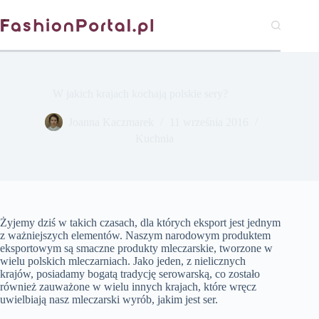
Przejdź
do
treści
W jakich krajach kochają polskie sery?
Joanna Kaczmarek
11 września 2016
Kuchnia
Żyjemy dziś w takich czasach, dla których eksport jest jednym
z ważniejszych elementów. Naszym narodowym produktem
eksportowym są smaczne produkty mleczarskie, tworzone w
wielu polskich mleczarniach. Jako jeden, z nielicznych
krajów, posiadamy bogatą tradycję serowarską, co zostało
również zauważone w wielu innych krajach, które wręcz
uwielbiają nasz mleczarski wyrób, jakim jest ser.