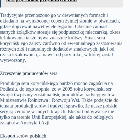
Tradycyjnie przenoszono go w drewnianych formach i
układano na wymłóconej cepem żytniej słomie w piwnicach,
gdzie dojrzewał nawet wiele tygodni. Obecnie zamiast
startych żołądków stosuje się podpuszczkę mleczarską, okres
leżakowania także bywa znacznie krótszy. Smak sera
korycińskiego zależy zarówno od ewentualnego zastosowania
różnych ziół i naturalnych dodatków smakowych, jak i od
czasu leżakowania, a nawet od pory roku, w której został
wytworzony.
Zrzeszenie producentów sera
Produkcja sera korycińskiego bardzo mocno zagościła na
Podlasiu, do tego stopnia, że w 2005 roku koryciński ser
swojski wpisany został na listę produktów tradycyjnych w
Ministerstwie Rolnictwa i Rozwoju Wsi. Takie podejście do
tematu produkcji serów i tradycji sprawiło, że nasze polskie
sery są cenione w innych krajach. Eksport odbywa się nie
tylko na terenie Unii Europejskiej, ale także do odległych
zakątków Ameryki i Azji.
Eksport serów polskich