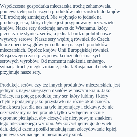
Współczesna gospodarka mleczarska trochę zahamowała,
ponieważ eksport naszych produktów mleczarskich do krajów
UE trochę się zmniejszył. Nie wpłynęło to jednak na
produkcję sera, który chętnie jest przyjmowany przez wiele
krajów. Nasze sery docierają nawet do Wietnamu, który
przecież nie słynie z serów, a jednak bardzo polubił nasze
wytwory serowe. Nasze sery wędrują również do Czech,
które obecnie są głównym odbiorcą naszych produktów
mleczarskich. Oprócz krajów Unii Europejskiej również
Rosja swego czasu przyjmowała duże ilości naszych
serowych wyrobów. Od momentu nałożenia embargo,
sytuacja trochę uległa zmianie, jednak Rosja nadal chętnie
przyjmuje nasze sery.
Produkcja serów, czy też innych produktów mleczarskich, jest
jednym z najważniejszych działów w naszym kraju. Jako
Polacy, na potęgę produkujemy ser, który lubimy i który
chętnie podajemy jako przystawki na różne okoliczności.
Smak sera jest dla nas na tyle imponujący i ciekawy, że nie
oszczędzamy na ten produkt, tylko wydajemy rocznie
ogromne pieniądze, aby cieszyć się nietypowym smakiem
tego mleczarskiego wyrobu. Wykorzystujemy go do wielu
dań, dzięki czemu posiłki smakują nam zdecydowanie lepiej,
ponieważ ser nadaje im niesamowity smak.