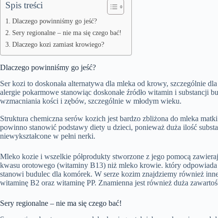
Spis treści
Dlaczego powinniśmy go jeść?
Sery regionalne – nie ma się czego bać!
Dlaczego kozi zamiast krowiego?
Dlaczego powinniśmy go jeść?
Ser kozi to doskonała alternatywa dla mleka od krowy, szczególnie dl
alergie pokarmowe stanowiąc doskonałe źródło witamin i substancji b
wzmacniania kości i zębów, szczególnie w młodym wieku.
Struktura chemiczna serów kozich jest bardzo zbliżona do mleka matki
powinno stanowić podstawy diety u dzieci, ponieważ duża ilość subst
niewykształcone w pełni nerki.
Mleko kozie i wszelkie półprodukty stworzone z jego pomocą zawierają
kwasu orotowego (witaminy B13) niż mleko krowie. który odpowiada z
stanowi budulec dla komórek. W serze kozim znajdziemy również inne 
witaminę B2 oraz witaminę PP. Znamienna jest również duża zawartoś
Sery regionalne – nie ma się czego bać!