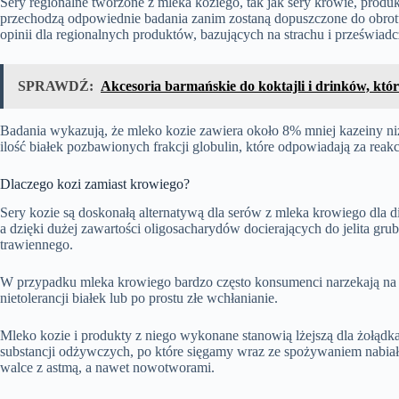
Sery regionalne tworzone z mleka koziego, tak jak sery krowie, produ
przechodzą odpowiednie badania zanim zostaną dopuszczone do obrotu 
opinii dla regionalnych produktów, bazujących na strachu i przeświad
SPRAWDŹ:
Akcesoria barmańskie do koktajli i drinków, kt
Badania wykazują, że mleko kozie zawiera około 8% mniej kazeiny ni
ilość białek pozbawionych frakcji globulin, które odpowiadają za reak
Dlaczego kozi zamiast krowiego?
Sery kozie są doskonałą alternatywą dla serów z mleka krowiego dla d
a dzięki dużej zawartości oligosacharydów docierających do jelita gru
trawiennego.
W przypadku mleka krowiego bardzo często konsumenci narzekają na 
nietolerancji białek lub po prostu złe wchłanianie.
Mleko kozie i produkty z niego wykonane stanowią lżejszą dla żołądka
substancji odżywczych, po które sięgamy wraz ze spożywaniem nabiału
walce z astmą, a nawet nowotworami.