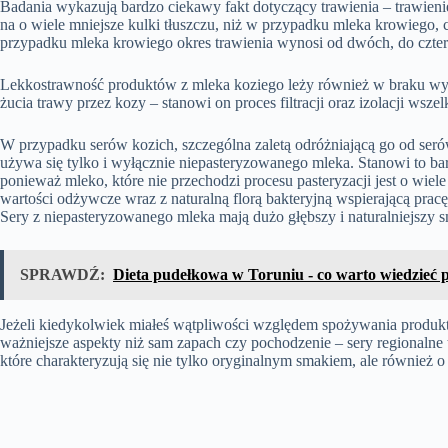
Badania wykazują bardzo ciekawy fakt dotyczący trawienia – trawien
na o wiele mniejsze kulki tłuszczu, niż w przypadku mleka krowiego,
przypadku mleka krowiego okres trawienia wynosi od dwóch, do czter
Lekkostrawność produktów z mleka koziego leży również w braku wys
żucia trawy przez kozy – stanowi on proces filtracji oraz izolacji wsze
W przypadku serów kozich, szczególna zaletą odróżniającą go od serów
używa się tylko i wyłącznie niepasteryzowanego mleka. Stanowi to ba
ponieważ mleko, które nie przechodzi procesu pasteryzacji jest o wiel
wartości odżywcze wraz z naturalną florą bakteryjną wspierającą pra
Sery z niepasteryzowanego mleka mają dużo głębszy i naturalniejszy 
SPRAWDŹ:
Dieta pudełkowa w Toruniu - co warto wiedzieć 
Jeżeli kiedykolwiek miałeś wątpliwości względem spożywania produkt
ważniejsze aspekty niż sam zapach czy pochodzenie – sery regionalne
które charakteryzują się nie tylko oryginalnym smakiem, ale równie