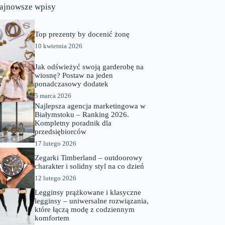
ajnowsze wpisy
Top prezenty by docenić żonę
10 kwietnia 2026
Jak odświeżyć swoją garderobę na
wiosnę? Postaw na jeden
ponadczasowy dodatek
5 marca 2026
Najlepsza agencja marketingowa w
Białymstoku – Ranking 2026.
Kompletny poradnik dla
przedsiębiorców
17 lutego 2026
Zegarki Timberland – outdoorowy
charakter i solidny styl na co dzień
12 lutego 2026
Legginsy prążkowane i klasyczne
legginsy – uniwersalne rozwiązania,
które łączą modę z codziennym
komfortem