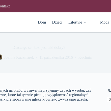
ontakt
Dom
Dzieci
Lifestyle
Moda
Dlaczego ser kozi jest taki dobry?
Joanna Kaczmarek
11 października 2016
Kuchnia
 jednych na przód wysuwa nieprzyjemny zapach wyrobu, zaś
S
ne, które faktycznie piętnują wyjątkowość regionalnych
zez które spożywanie mleka krowiego zwyczajnie uczula.
B
w