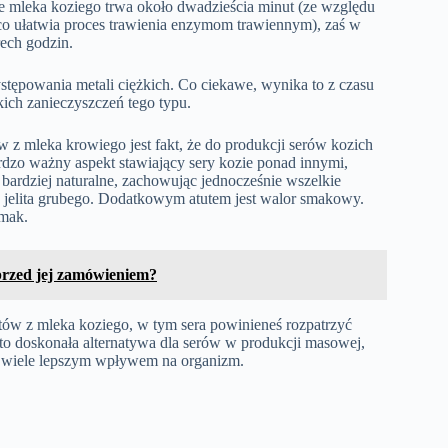
ie mleka koziego trwa około dwadzieścia minut (ze względu
 co ułatwia proces trawienia enzymom trawiennym), zaś w
ech godzin.
tępowania metali ciężkich. Co ciekawe, wynika to z czasu
lkich zanieczyszczeń tego typu.
 z mleka krowiego jest fakt, że do produkcji serów kozich
rdzo ważny aspekt stawiający sery kozie ponad innymi,
e bardziej naturalne, zachowując jednocześnie wszelkie
cę jelita grubego. Dodatkowym atutem jest walor smakowy.
smak.
przed jej zamówieniem?
ów z mleka koziego, w tym sera powinieneś rozpatrzyć
 to doskonała alternatywa dla serów w produkcji masowej,
ż o wiele lepszym wpływem na organizm.