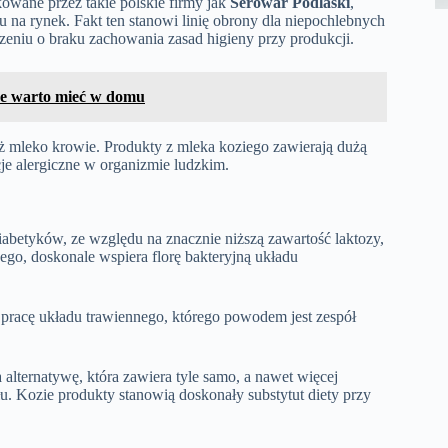
kowane przez takie polskie firmy jak
Serowar Podlaski
,
na rynek. Fakt ten stanowi linię obrony dla niepochlebnych
czeniu o braku zachowania zasad higieny przy produkcji.
óre warto mieć w domu
ż mleko krowie. Produkty z mleka koziego zawierają dużą
cje alergiczne w organizmie ludzkim.
iabetyków, ze względu na znacznie niższą zawartość laktozy,
bego, doskonale wspiera florę bakteryjną układu
pracę układu trawiennego, którego powodem jest zespół
 alternatywę, która zawiera tyle samo, a nawet więcej
. Kozie produkty stanowią doskonały substytut diety przy