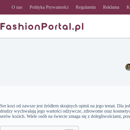
Przejdź
O nas
Polityka Prywatności
Regulamin
Reklama
K
do
treści
Ser kozi od zawsze jest źródłem skrajnych opinii na jego temat. Dla
drudzy wychwalają jego wartości odżywcze, zdrowotne oraz kosmetycz
serów kozich. Wiele osób na świecie zmaga się z dolegliwościami, pr