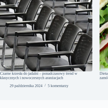
Czarne krzesła do jadalni – ponadczasowy trend w
Dieta
klasycznych i nowoczesnych aranżacjach
zamó
29 października 2024
5 komentarzy