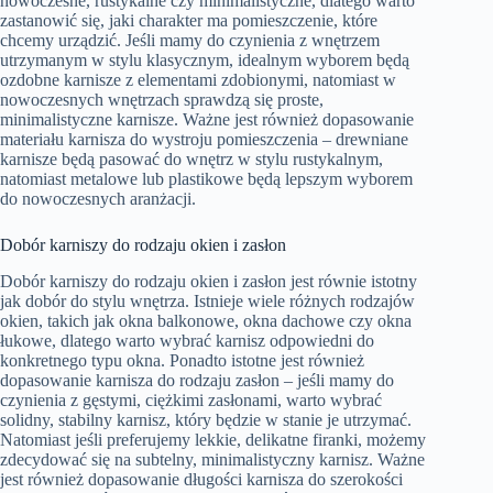
nowoczesne, rustykalne czy minimalistyczne, dlatego warto
zastanowić się, jaki charakter ma pomieszczenie, które
chcemy urządzić. Jeśli mamy do czynienia z wnętrzem
utrzymanym w stylu klasycznym, idealnym wyborem będą
ozdobne karnisze z elementami zdobionymi, natomiast w
nowoczesnych wnętrzach sprawdzą się proste,
minimalistyczne karnisze. Ważne jest również dopasowanie
materiału karnisza do wystroju pomieszczenia – drewniane
karnisze będą pasować do wnętrz w stylu rustykalnym,
natomiast metalowe lub plastikowe będą lepszym wyborem
do nowoczesnych aranżacji.
Dobór karniszy do rodzaju okien i zasłon
Dobór karniszy do rodzaju okien i zasłon jest równie istotny
jak dobór do stylu wnętrza. Istnieje wiele różnych rodzajów
okien, takich jak okna balkonowe, okna dachowe czy okna
łukowe, dlatego warto wybrać karnisz odpowiedni do
konkretnego typu okna. Ponadto istotne jest również
dopasowanie karnisza do rodzaju zasłon – jeśli mamy do
czynienia z gęstymi, ciężkimi zasłonami, warto wybrać
solidny, stabilny karnisz, który będzie w stanie je utrzymać.
Natomiast jeśli preferujemy lekkie, delikatne firanki, możemy
zdecydować się na subtelny, minimalistyczny karnisz. Ważne
jest również dopasowanie długości karnisza do szerokości