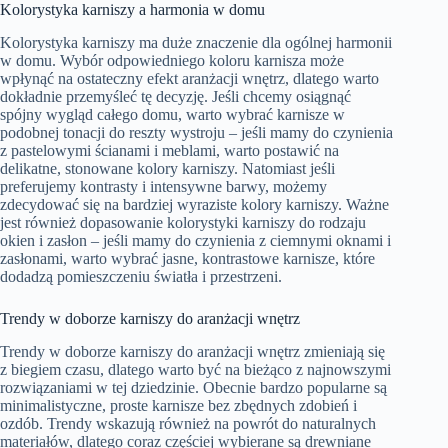
Kolorystyka karniszy a harmonia w domu
Kolorystyka karniszy ma duże znaczenie dla ogólnej harmonii
w domu. Wybór odpowiedniego koloru karnisza może
wpłynąć na ostateczny efekt aranżacji wnętrz, dlatego warto
dokładnie przemyśleć tę decyzję. Jeśli chcemy osiągnąć
spójny wygląd całego domu, warto wybrać karnisze w
podobnej tonacji do reszty wystroju – jeśli mamy do czynienia
z pastelowymi ścianami i meblami, warto postawić na
delikatne, stonowane kolory karniszy. Natomiast jeśli
preferujemy kontrasty i intensywne barwy, możemy
zdecydować się na bardziej wyraziste kolory karniszy. Ważne
jest również dopasowanie kolorystyki karniszy do rodzaju
okien i zasłon – jeśli mamy do czynienia z ciemnymi oknami i
zasłonami, warto wybrać jasne, kontrastowe karnisze, które
dodadzą pomieszczeniu światła i przestrzeni.
Trendy w doborze karniszy do aranżacji wnętrz
Trendy w doborze karniszy do aranżacji wnętrz zmieniają się
z biegiem czasu, dlatego warto być na bieżąco z najnowszymi
rozwiązaniami w tej dziedzinie. Obecnie bardzo popularne są
minimalistyczne, proste karnisze bez zbędnych zdobień i
ozdób. Trendy wskazują również na powrót do naturalnych
materiałów, dlatego coraz częściej wybierane są drewniane