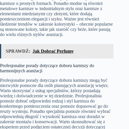
karnisze o prostych formach. Ponadto modne są również
metalowe karnisze w industrialnym stylu oraz karnisze z
elementami miedzianymi czy złotymi, które dodają
pomieszczeniom elegancji i szyku. Ważne jest również
śledzenie trendów w zakresie kolorystyki – obecnie popularne
są stonowane kolory, takie jak szarość czy beże, które pasują
do wielu różnych stylów aranżacji.
SPRAWDŹ:
Jak Dobrać Perfumy
Profesjonalne porady dotyczące doboru karniszy do
harmonijnych aranżacji
Profesjonalne porady dotyczące doboru karniszy mogą być
niezwykle pomocne dla osób planujących aranżację wnętrz.
Warto skorzystać z usług specjalistów, którzy posiadają
wiedzę i doświadczenie w tej dziedzinie. Profesjonalista
pomoże dobrać odpowiedni rodzaj i styl karnisza do
konkretnego pomieszczenia oraz pomoże dopasować go do
reszty wystroju. Ponadto specjalista pomoże również wybrać
odpowiednią długość i wysokość karnisza oraz doradzi w
zakresie montażu i konserwacji. Warto skonsultować się z
ekspertem przed podjęciem ostatecznej decyzji dotyczącej