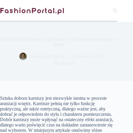
Przejdź
do
treści
Sztuka doboru karniszy: jak stworzyć harmonijne aranżacje w
domu
Joanna Kaczmarek
25 czerwca 2025
Jak dobrać?
Sztuka doboru karniszy jest niezwykle istotna w procesie
aranżacji wnętrz. Karnisze pełnią nie tylko funkcję
praktyczną, ale także estetyczną, dlatego ważne jest, aby
dobrać je odpowiednio do stylu i charakteru pomieszczenia.
Dobór karniszy może wpłynąć na ostateczny efekt aranżacji,
dlatego warto poświęcić czas na dokładne zastanowienie się
nad wyborem. W niniejszym artykule omówimy różne