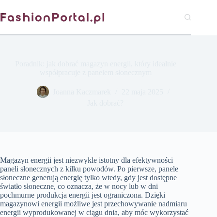
Przejdź
do
treści
Poradnik: jak dobrać magazyn energii, który idealnie
współpracuje z panelem słonecznym
Joanna Kaczmarek
22 maja 2025
Jak dobrać?
Magazyn energii jest niezwykle istotny dla efektywności
paneli słonecznych z kilku powodów. Po pierwsze, panele
słoneczne generują energię tylko wtedy, gdy jest dostępne
światło słoneczne, co oznacza, że w nocy lub w dni
pochmurne produkcja energii jest ograniczona. Dzięki
magazynowi energii możliwe jest przechowywanie nadmiaru
energii wyprodukowanej w ciągu dnia, aby móc wykorzystać