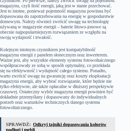
czynników. Po pierwsze, należy zwrócić uwagę na pojemność
magazynu, czyli ilość energii, jaką jest w stanie przechować.
Jest to istotne, ponieważ pojemność magazynu powinna być
dopasowana do zapotrzebowania na energię w gospodarstwie
domowym. Należy również zwrócić uwagę na technologię
używaną w magazynie energii – baterie litowo-jonowe są
obecnie najpopularniejszym rozwiązaniem ze względu na
swoją wydajność i trwałość.
Kolejnym istotnym czynnikiem jest kompatybilność
magazynu energii z panelem słonecznym oraz inwerterem.
Ważne jest, aby wszystkie elementy systemu fotowoltaicznego
współpracowały ze sobą w sposób optymalny, co przekłada
się na efektywność i wydajność całego systemu. Ponadto,
warto zwrócić uwagę na gwarancję oraz koszty eksploatacji
magazynu energii, aby wybrać rozwiązanie, które będzie nie
tylko efektywne, ale także opłacalne w dłuższej perspektywie
czasowej. Ostateczny wybór magazynu energii powinien być
dokładnie przemyślany i dopasowany do indywidualnych
potrzeb oraz warunków technicznych danego systemu
fotowoltaicznego.
SPRAWDŹ:
Odkryj tajniki dopasowania kolorów
podłogi i mebli