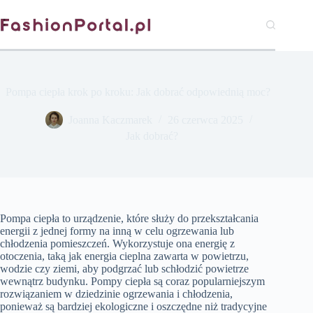
Przejdź
do
treści
Pompa ciepła krok po kroku: Jak dobrać odpowiednią moc?
Joanna Kaczmarek
26 czerwca 2025
Jak dobrać?
Pompa ciepła to urządzenie, które służy do przekształcania
energii z jednej formy na inną w celu ogrzewania lub
chłodzenia pomieszczeń. Wykorzystuje ona energię z
otoczenia, taką jak energia cieplna zawarta w powietrzu,
wodzie czy ziemi, aby podgrzać lub schłodzić powietrze
wewnątrz budynku. Pompy ciepła są coraz popularniejszym
rozwiązaniem w dziedzinie ogrzewania i chłodzenia,
ponieważ są bardziej ekologiczne i oszczędne niż tradycyjne