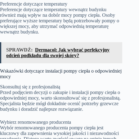
Preferencje dotyczące temperatury
Preferencje dotyczące temperatury wewnątrz budynku
również mają wpływ na dobór mocy pompy ciepła. Osoby
preferujące wyższe temperatury będą potrzebowały pompy o
większej mocy, aby utrzymać odpowiednią temperaturę
wewnątrz budynku.
SPRAWDŹ:
Dermacol: Jak wybrać perfekcyjny
odcień podkładu dla swojej skóry?
Wskazówki dotyczące instalacji pompy ciepła o odpowiedniej
mocy
Skonsultuj się z profesjonalistą
Przed podjęciem decyzji o zakupie i instalacji pompy ciepła o
odpowiedniej mocy, warto skonsultować się z profesjonalistą.
Specjalista będzie mógł dokładnie ocenić potrzeby grzewcze
budynku i doradzić najlepsze rozwiązanie.
Wybierz renomowanego producenta
Wybór renomowanego producenta pompy ciepła jest
kluczowy dla zapewnienia wysokiej jakości i niezawodności
urządzenia. Dlatego warto zwrócić uwagę na opinie innych