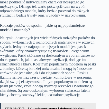
może podkreślić indywidualny charakter noszącego go
mężczyzny. Dlatego też warto poświęcić czas na wybór
odpowiedniego modelu, który będzie pasował do różnych
stylizacji i będzie trwały oraz wygodny w użytkowaniu.
Rodzaje pasków do spodni – jakie są najpopularniejsze
modele i materiały?
Na rynku dostępnych jest wiele różnych rodzajów pasków do
spodni, wykonanych z różnorodnych materiałów i w różnych
stylach. Jednym z najpopularniejszych modeli jest pasek
skórzany, który charakteryzuje się trwałością i eleganckim
wyglądem. Paski skórzane są doskonałym wyborem zarówno
do eleganckich, jak i casualowych stylizacji, dodając im
szlachetności i klasy. Kolejnym popularnym modelem są paski
z tkaniny, które są bardziej uniwersalne i mogą być noszone
zarówno do jeansów, jak i do eleganckich spodni. Paski z
tkaniny są również często bardziej komfortowe w noszeniu,
dzięki swojej elastyczności. Innym popularnym modelem są
paski plecione, które dodają stylizacji lekkości i swobodnego
charakteru. Są one doskonałym wyborem zwłaszcza latem,
kiedy chcemy stworzyć lekką i casualową stylizację.
SPRAWDŹ:
Jak mierzyć stopę i dobrać idealny