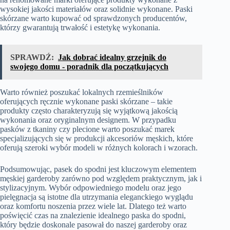
wysokiej jakości materiałów oraz solidnie wykonane. Paski
skórzane warto kupować od sprawdzonych producentów,
którzy gwarantują trwałość i estetykę wykonania.
SPRAWDŹ:
Jak dobrać idealny grzejnik do
swojego domu - poradnik dla początkujących
Warto również poszukać lokalnych rzemieślników
oferujących ręcznie wykonane paski skórzane – takie
produkty często charakteryzują się wyjątkową jakością
wykonania oraz oryginalnym designem. W przypadku
pasków z tkaniny czy plecione warto poszukać marek
specjalizujących się w produkcji akcesoriów męskich, które
oferują szeroki wybór modeli w różnych kolorach i wzorach.
Podsumowując, pasek do spodni jest kluczowym elementem
męskiej garderoby zarówno pod względem praktycznym, jak i
stylizacyjnym. Wybór odpowiedniego modelu oraz jego
pielęgnacja są istotne dla utrzymania eleganckiego wyglądu
oraz komfortu noszenia przez wiele lat. Dlatego też warto
poświęcić czas na znalezienie idealnego paska do spodni,
który będzie doskonale pasował do naszej garderoby oraz