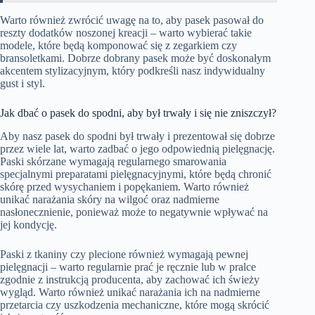
Warto również zwrócić uwagę na to, aby pasek pasował do
reszty dodatków noszonej kreacji – warto wybierać takie
modele, które będą komponować się z zegarkiem czy
bransoletkami. Dobrze dobrany pasek może być doskonałym
akcentem stylizacyjnym, który podkreśli nasz indywidualny
gust i styl.
Jak dbać o pasek do spodni, aby był trwały i się nie zniszczył?
Aby nasz pasek do spodni był trwały i prezentował się dobrze
przez wiele lat, warto zadbać o jego odpowiednią pielęgnację.
Paski skórzane wymagają regularnego smarowania
specjalnymi preparatami pielęgnacyjnymi, które będą chronić
skórę przed wysychaniem i popękaniem. Warto również
unikać narażania skóry na wilgoć oraz nadmierne
nasłonecznienie, ponieważ może to negatywnie wpływać na
jej kondycję.
Paski z tkaniny czy plecione również wymagają pewnej
pielęgnacji – warto regularnie prać je ręcznie lub w pralce
zgodnie z instrukcją producenta, aby zachować ich świeży
wygląd. Warto również unikać narażania ich na nadmierne
przetarcia czy uszkodzenia mechaniczne, które mogą skrócić