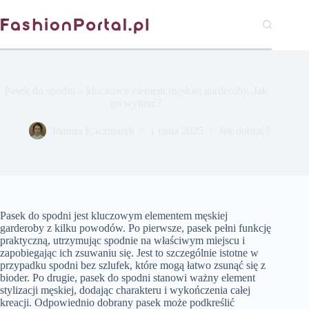
Przejdź
do
treści
Pasek do spodni – kluczowy element męskiej garderoby. Jak
go wybrać?
Joanna Kaczmarek
1 maja 2025
Jak dobrać?
Pasek do spodni jest kluczowym elementem męskiej
garderoby z kilku powodów. Po pierwsze, pasek pełni funkcję
praktyczną, utrzymując spodnie na właściwym miejscu i
zapobiegając ich zsuwaniu się. Jest to szczególnie istotne w
przypadku spodni bez szlufek, które mogą łatwo zsunąć się z
bioder. Po drugie, pasek do spodni stanowi ważny element
stylizacji męskiej, dodając charakteru i wykończenia całej
kreacji. Odpowiednio dobrany pasek może podkreślić