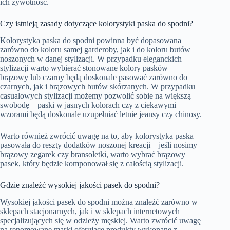
ich żywotność.
Czy istnieją zasady dotyczące kolorystyki paska do spodni?
Kolorystyka paska do spodni powinna być dopasowana
zarówno do koloru samej garderoby, jak i do koloru butów
noszonych w danej stylizacji. W przypadku eleganckich
stylizacji warto wybierać stonowane kolory pasków –
brązowy lub czarny będą doskonale pasować zarówno do
czarnych, jak i brązowych butów skórzanych. W przypadku
casualowych stylizacji możemy pozwolić sobie na większą
swobodę – paski w jasnych kolorach czy z ciekawymi
wzorami będą doskonale uzupełniać letnie jeansy czy chinosy.
Warto również zwrócić uwagę na to, aby kolorystyka paska
pasowała do reszty dodatków noszonej kreacji – jeśli nosimy
brązowy zegarek czy bransoletki, warto wybrać brązowy
pasek, który będzie komponował się z całością stylizacji.
Gdzie znaleźć wysokiej jakości pasek do spodni?
Wysokiej jakości pasek do spodni można znaleźć zarówno w
sklepach stacjonarnych, jak i w sklepach internetowych
specjalizujących się w odzieży męskiej. Warto zwrócić uwagę
na renomowane marki oferujące produkty wykonane z