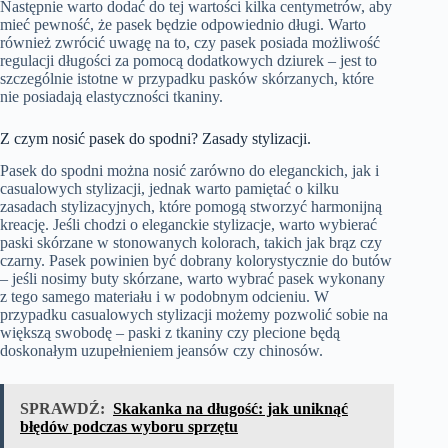
Następnie warto dodać do tej wartości kilka centymetrów, aby
mieć pewność, że pasek będzie odpowiednio długi. Warto
również zwrócić uwagę na to, czy pasek posiada możliwość
regulacji długości za pomocą dodatkowych dziurek – jest to
szczególnie istotne w przypadku pasków skórzanych, które
nie posiadają elastyczności tkaniny.
Z czym nosić pasek do spodni? Zasady stylizacji.
Pasek do spodni można nosić zarówno do eleganckich, jak i
casualowych stylizacji, jednak warto pamiętać o kilku
zasadach stylizacyjnych, które pomogą stworzyć harmonijną
kreację. Jeśli chodzi o eleganckie stylizacje, warto wybierać
paski skórzane w stonowanych kolorach, takich jak brąz czy
czarny. Pasek powinien być dobrany kolorystycznie do butów
– jeśli nosimy buty skórzane, warto wybrać pasek wykonany
z tego samego materiału i w podobnym odcieniu. W
przypadku casualowych stylizacji możemy pozwolić sobie na
większą swobodę – paski z tkaniny czy plecione będą
doskonałym uzupełnieniem jeansów czy chinosów.
SPRAWDŹ:
Skakanka na długość: jak uniknąć
błędów podczas wyboru sprzętu