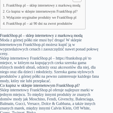
FrankShop.pl – sklep internetowy z markową modą
Co kupisz w sklepie internetowym FrankShop.pl?
Wyłącznie oryginalne produkty we FrankShop.pl
FrankShop.pl – aż 90 dni na zwrot produktów
FrankShop.pl – sklep internetowy z markową modą
Moda z górnej półki nie musi być droga! W sklepie
internetowym FrankShop.pl możesz kupić ją w
wyprzedażowych cenach i zaoszczędzić nawet ponad połowę
ceny.
Sklep internetowy FrankShop.pl –
https://frankshop.pl/
to
miejsce, w którym na kupujących czeka szeroka gama
różnych modeli ubrań, odzieży oraz akcesoriów dla niej, dla
niego oraz dla dzieci i młodzieży. Szeroka gama stylowych
produktów z górnej półki na pewno zainteresuje każdego fana
mody, który nie lubi przepłacać.
Co kupisz w sklepie internetowym FrankShop.pl?
Sklep internetowy FrankShop.pl oferuje najlepsze marki w
jednym miejscu. To między innymi produkty ze znanych
domów mody jak Moschino, Fendi, Givenchy, Balenciaga,
Balmain, Gucci, Versace, Dolce & Gabbana, a także innych
znanych marek, między innymi Calvin Klein, Off White,
Guess, Twinset, Pinko.