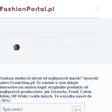
Przejdź
do
treści
Oryginalna moda do 70% taniej? Sprawdź sklep internetowy
FrankShop.pl
Anna Kowalczyk
6 maja 2021
Pozostałe
Szukasz modnych ubrań od najlepszych marek? Sprawdź
adres FrankShop.pl! To właśnie w tym sklepie
internetowym możesz kupić oryginalne produkty od
najlepszych producentów jak Givenchy, Fendi, Calvin
Klein, Off White i wielu innych. To wszystko nawet do
-70%!
Spis treści