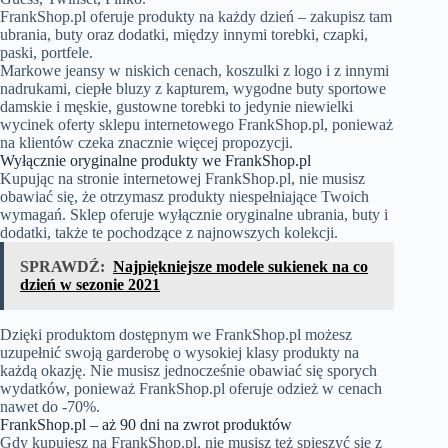
FrankShop.pl oferuje produkty na każdy dzień – zakupisz tam
ubrania, buty oraz dodatki, między innymi torebki, czapki,
paski, portfele.
Markowe jeansy w niskich cenach, koszulki z logo i z innymi
nadrukami, ciepłe bluzy z kapturem, wygodne buty sportowe
damskie i męskie, gustowne torebki to jedynie niewielki
wycinek oferty sklepu internetowego FrankShop.pl, ponieważ
na klientów czeka znacznie więcej propozycji.
Wyłącznie oryginalne produkty we FrankShop.pl
Kupując na stronie internetowej FrankShop.pl, nie musisz
obawiać się, że otrzymasz produkty niespełniające Twoich
wymagań. Sklep oferuje wyłącznie oryginalne ubrania, buty i
dodatki, także te pochodzące z najnowszych kolekcji.
SPRAWDŹ:
Najpiękniejsze modele sukienek na co
dzień w sezonie 2021
Dzięki produktom dostępnym we FrankShop.pl możesz
uzupełnić swoją garderobę o wysokiej klasy produkty na
każdą okazję. Nie musisz jednocześnie obawiać się sporych
wydatków, ponieważ FrankShop.pl oferuje odzież w cenach
nawet do -70%.
FrankShop.pl – aż 90 dni na zwrot produktów
Gdy kupujesz na FrankShop.pl, nie musisz też spieszyć się z