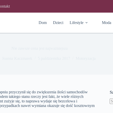
ontakt
Dom
Dzieci
Lifestyle
Moda
Nie zawsze cena jest najważniejsza
Joanna Kaczmarek
5 października 2017
Motoryzacja
opniu przyczynił się do zwiększenia ilości samochodów
S
em takiego stanu rzeczy jest fakt, że wiele różnych
t zużyje się, to naprawa wydaje się bezcelowa i
 przypadkach nawet wymiana okazuje się dość kosztownym
B
w