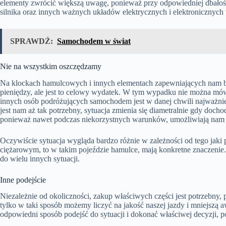
elementy zwrócić większą uwagę, ponieważ przy odpowiedniej dbałośc
silnika oraz innych ważnych układów elektrycznych i elektronicznyc
SPRAWDŹ:
Samochodem w świat
Nie na wszystkim oszczędzamy
Na klockach hamulcowych i innych elementach zapewniających nam b
pieniędzy, ale jest to celowy wydatek. W tym wypadku nie można mów
innych osób podróżujących samochodem jest w danej chwili najważnie
jest nam aż tak potrzebny, sytuacja zmienia się diametralnie gdy doc
ponieważ nawet podczas niekorzystnych warunków, umożliwiają na
Oczywiście sytuacja wygląda bardzo różnie w zależności od tego jak
ciężarowym, to w takim pojeździe hamulce, mają konkretne znaczenie
do wielu innych sytuacji.
Inne podejście
Niezależnie od okoliczności, zakup właściwych części jest potrzebn
tylko w taki sposób możemy liczyć na jakość naszej jazdy i mniejszą
odpowiedni sposób podejść do sytuacji i dokonać właściwej decyzji, p