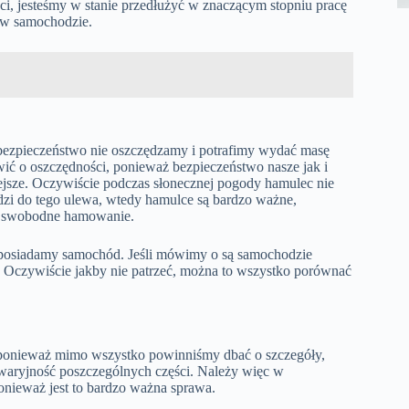
i, jesteśmy w stanie przedłużyć w znaczącym stopniu pracę
h w samochodzie.
ezpieczeństwo nie oszczędzamy i potrafimy wydać masę
ić o oszczędności, ponieważ bezpieczeństwo nasze jak i
jsze. Oczywiście podczas słonecznej pogody hamulec nie
hodzi do tego ulewa, wtedy hamulce są bardzo ważne,
m swobodne hamowanie.
i posiadamy samochód. Jeśli mówimy o są samochodzie
. Oczywiście jakby nie patrzeć, można to wszystko porównać
y, ponieważ mimo wszystko powinniśmy dbać o szczegóły,
 awaryjność poszczególnych części. Należy więc w
onieważ jest to bardzo ważna sprawa.