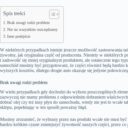
Spis treści
Brak uwagi rodzi problem
Nie na wszystkim oszczędzamy
Inne podejście
W niektórych przypadkach istnieje jeszcze możliwość zastosowania tańs
żywotny, jak oryginalna część od producenta. Niestety w niektórych 
i zadowolić się mniej oryginalnym produktem, ale ostatecznie tego typu
samochód musimy być przygotowani, że części również będą bardzo ko
wyższych kosztów, dlatego drogie auto okazuje się jedynie połowiczn
Brak uwagi rodzi problem
W wielu przypadkach gdy dochodzi do wyboru poszczególnych elementó
zazwyczaj nie mamy problemu z odpowiednim dobraniem właściwych 
dobrać olej czy też inny płyn do samochodu, wtedy nie jest to wcale ta
sklepu, popełniając w ten sposób poważny błąd.
Musimy zrozumieć, że wybrany przez nas produkt wcale nie musi być d
bardzo krótkim czasie zmniejszyć żywotność naszych części, przez co p