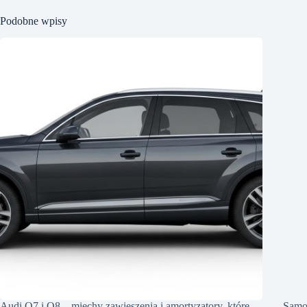
Podobne wpisy
Audi Q7 i Q8 – miechy zawieszenia i amortyzatory, które
Samo