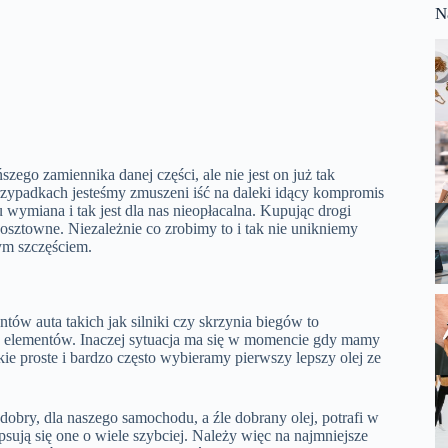
N
zego zamiennika danej części, ale nie jest on już tak
przypadkach jesteśmy zmuszeni iść na daleki idący kompromis
 wymiana i tak jest dla nas nieopłacalna. Kupując drogi
sztowne. Niezależnie co zrobimy to i tak nie unikniemy
ym szczęściem.
w auta takich jak silniki czy skrzynia biegów to
elementów. Inaczej sytuacja ma się w momencie gdy mamy
kie proste i bardzo często wybieramy pierwszy lepszy olej ze
obry, dla naszego samochodu, a źle dobrany olej, potrafi w
sują się one o wiele szybciej. Należy więc na najmniejsze