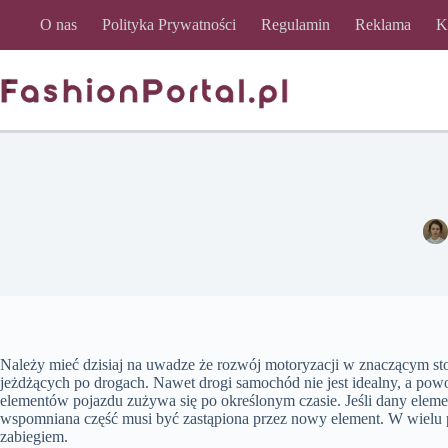
Przejdź
O nas
Polityka Prywatności
Regulamin
Reklama
K
do
treści
Należy mieć dzisiaj na uwadze że rozwój motoryzacji w znaczącym st
jeżdżących po drogach. Nawet drogi samochód nie jest idealny, a powod
elementów pojazdu zużywa się po określonym czasie. Jeśli dany elemen
wspomniana część musi być zastąpiona przez nowy element. W wielu
zabiegiem.