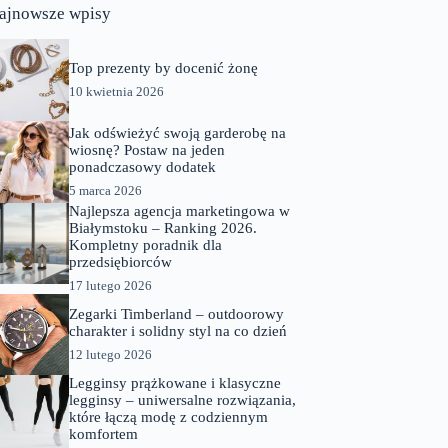
ajnowsze wpisy
Top prezenty by docenić żonę
10 kwietnia 2026
Jak odświeżyć swoją garderobę na
wiosnę? Postaw na jeden
ponadczasowy dodatek
5 marca 2026
Najlepsza agencja marketingowa w
Białymstoku – Ranking 2026.
Kompletny poradnik dla
przedsiębiorców
17 lutego 2026
Zegarki Timberland – outdoorowy
charakter i solidny styl na co dzień
12 lutego 2026
Legginsy prążkowane i klasyczne
legginsy – uniwersalne rozwiązania,
które łączą modę z codziennym
komfortem