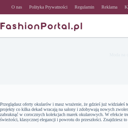
Przejdź
O nas
Polityka Prywatności
Regulamin
Reklama
K
do
treści
Moda na o
Przeglądasz oferty okularów i masz wrażenie, że gdzieś już widziałeś
projekty co kilka dekad wracają na salony i zdobywają nowych zwolen
zabraknąć w corocznych kolekcjach marek okularowych. W efekcie tr
świeżości, klasycznej elegancji i powrotu do przeszłości. Znajdziesz 