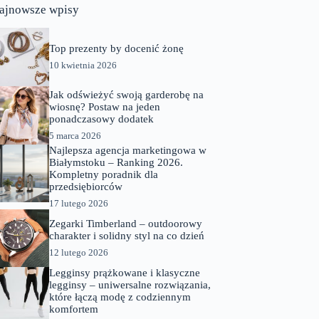
ajnowsze wpisy
Top prezenty by docenić żonę
10 kwietnia 2026
Jak odświeżyć swoją garderobę na
wiosnę? Postaw na jeden
ponadczasowy dodatek
5 marca 2026
Najlepsza agencja marketingowa w
Białymstoku – Ranking 2026.
Kompletny poradnik dla
przedsiębiorców
17 lutego 2026
Zegarki Timberland – outdoorowy
charakter i solidny styl na co dzień
12 lutego 2026
Legginsy prążkowane i klasyczne
legginsy – uniwersalne rozwiązania,
które łączą modę z codziennym
komfortem