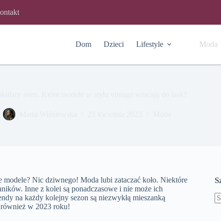
ontakt
Dom
Dzieci
Lifestyle
Moda
kulary retro. Które modele w stylu vintage wracają do łask?
Marta Wiśniewska
21 kwietnia 2023
Moda
 te modele? Nic dziwnego! Moda lubi zataczać koło. Niektóre
S
ników. Inne z kolei są ponadczasowe i nie może ich
endy na każdy kolejny sezon są niezwykłą mieszanką
to również w 2023 roku!
B
w