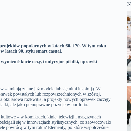
N
o projektów popularnych w latach 60. i 70. W tym roku
latach 90. stylu smart casual.
mienić kocie oczy, tradycyjne pilotki, oprawki
ów – imitują znane już modele lub się nimi inspirują. W
oprawek powstałych lub rozpowszechnionych w szóstej,
a okularowa rozkwitła, a projekty nowych oprawek zaczęły
tki, ale jako pełnoprawne pozycje w portfolio.
 kultowe – w komiksach, kinie, telewizji i magazynach
eścigali się w innowacjach stylistycznych, co zaowocowało
dele powrócą w tym roku? Elementy, po które współcześnie