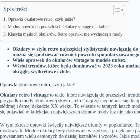
Spis treści
Oprawki okularowe retro, czyli jakie?
Modny powrót do przeszłości. Okulary vintage dla kobiet
Klasyka męskich okularów. Retro oprawki nie wychodzą z mody
Okulary w stylu retro najczęściej stylistycznie nawiązują d
można się spodziewać również powrotu spopularyzowanego w 
Wiele oprawek do okularów vintage to modele unisex.
Wśród trendów, które będą dominować w 2023 roku można wy
okrągłe, szylkretowe i złote.
Oprawki okularowe retro, czyli jakie?
Okulary retro i vintage
to takie, które nawiązują do przeszłych trend
przypadku mody okularowej słowo „retro” najczęściej odnosi się do 
siódmej i ósmej dekadzie XX wieku. To właśnie w tamtych latach mod
się pojawiać w kolekcjach największych domów mody już nie jako doda
W tym okresie oprawki święciły największe triumfy w popkulturze. Te
modowych. Modne okulary były dosłownie wszędzie, a projektanci prz
powstaniem wielu cenionych do dzisiaj kształtów i wzorów. Jakie mo