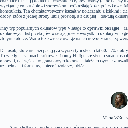
charakteru. Pasują do niemal wszystkich typów twarzy (choć należy uw
wyciągniętym ku dołowi soczewkom podkreślają kości policzkowe. Mo
konstrukcja. Ten charakterystyczny kształt w połączeniu z lekkimi i 
osoby, które z jednej strony lubią prostotę, a z drugiej – traktują okula
Inny typ popularnych okularów typu Vintage to
oprawki okrągłe
– za
okularowych list przebojów wracają przede wszystkim okulary vintag
złotym kolorze. Warto też zwrócić uwagę na ich nowocześniejszą wersj
Dla osób, które nie przepadają za wyrazistym stylem lat 60. i 70. dob
To wtedy na salonach królował Tommy Hilfiger ze stylem smart casual.
oprawki, najczęściej w granatowym kolorze, a także masywne zausznik
uzupełniają i formalny, i nieco luźniejszy ubiór.
Marta Wiśnie
Specjalistka ds. urody z bogatym doświadczeniem w pracy dla r