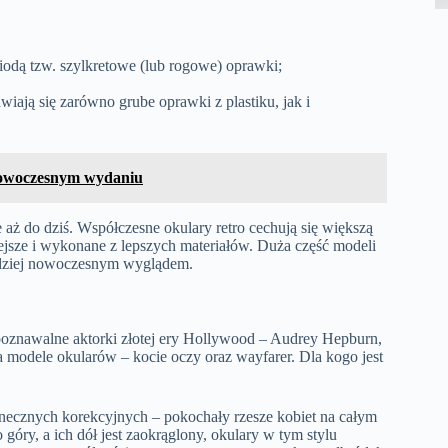
odą tzw. szylkretowe (lub rogowe) oprawki;
awiają się zarówno grube oprawki z plastiku, jak i
nowoczesnym wydaniu
ż do dziś. Współczesne okulary retro cechują się większą
żejsze i wykonane z lepszych materiałów. Duża część modeli
ardziej nowoczesnym wyglądem.
zpoznawalne aktorki złotej ery Hollywood – Audrey Hepburn,
a modele okularów – kocie oczy oraz wayfarer. Dla kogo jest
onecznych korekcyjnych – pokochały rzesze kobiet na całym
 góry, a ich dół jest zaokrąglony, okulary w tym stylu