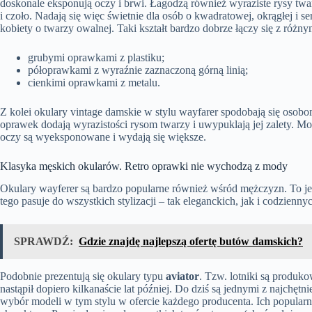
doskonale eksponują oczy i brwi. Łagodzą również wyraziste rysy tw
i czoło. Nadają się więc świetnie dla osób o kwadratowej, okrągłej i 
kobiety o twarzy owalnej. Taki kształt bardzo dobrze łączy się z różny
grubymi oprawkami z plastiku;
półoprawkami z wyraźnie zaznaczoną górną linią;
cienkimi oprawkami z metalu.
Z kolei okulary vintage damskie w stylu wayfarer spodobają się osobom
oprawek dodają wyrazistości rysom twarzy i uwypuklają jej zalety. M
oczy są wyeksponowane i wydają się większe.
Klasyka męskich okularów. Retro oprawki nie wychodzą z mody
Okulary wayferer
są bardzo popularne również wśród mężczyzn. To je
tego pasuje do wszystkich stylizacji – tak eleganckich, jak i codzienny
SPRAWDŹ:
Gdzie znajdę najlepszą ofertę butów damskich?
Podobnie prezentują się okulary typu
aviator
. Tzw. lotniki są produk
nastąpił dopiero kilkanaście lat później. Do dziś są jednymi z najchę
wybór modeli w tym stylu w ofercie każdego producenta. Ich popularn