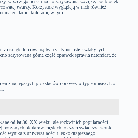
arzy, w szczególności mocno zarysowaną szczękę, podbródek
sercowatej twarzy. Korzystnie wyglądają w nich również
mi materiałami i kolorami, w tym:
 z okrągłą lub owalną twarzą. Kanciaste kształty tych
ocno zarysowana górna część oprawek sprawia natomiast, że
den z najlepszych przykładów oprawek w typie unisex. Do
ch.
owane od lat 30. XX wieku, ale rozkwit ich popularności
tniej noszonych okularów męskich, o czym świadczy szeroki
ość wynika z uniwersalności i lekko drapieżnego