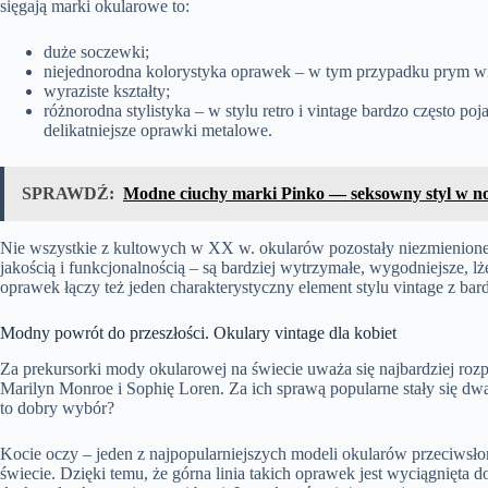
sięgają marki okularowe to:
duże soczewki;
niejednorodna kolorystyka oprawek – w tym przypadku prym wi
wyraziste kształty;
różnorodna stylistyka – w stylu retro i vintage bardzo często poj
delikatniejsze oprawki metalowe.
SPRAWDŹ:
Modne ciuchy marki Pinko — seksowny styl w 
Nie wszystkie z kultowych w XX w. okularów pozostały niezmienione a
jakością i funkcjonalnością – są bardziej wytrzymałe, wygodniejsze, l
oprawek łączy też jeden charakterystyczny element stylu vintage z b
Modny powrót do przeszłości. Okulary vintage dla kobiet
Za prekursorki mody okularowej na świecie uważa się najbardziej ro
Marilyn Monroe i Sophię Loren. Za ich sprawą popularne stały się dw
to dobry wybór?
Kocie oczy – jeden z najpopularniejszych modeli okularów przeciwsł
świecie. Dzięki temu, że górna linia takich oprawek jest wyciągnięta do