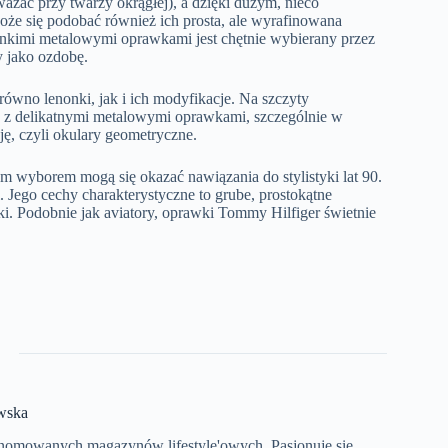
ażać przy twarzy okrągłej), a dzięki dużym, nieco
że się podobać również ich prosta, ale wyrafinowana
cienkimi metalowymi oprawkami jest chętnie wybierany przez
ry jako ozdobę.
równo lenonki, jak i ich modyfikacje. Na szczyty
e z delikatnymi metalowymi oprawkami, szczególnie w
ę, czyli okulary geometryczne.
rym wyborem mogą się okazać nawiązania do stylistyki lat 90.
 Jego cechy charakterystyczne to grube, prostokątne
i. Podobnie jak aviatory,
oprawki Tommy Hilfiger
świetnie
wska
enomowanych magazynów lifestyle'owych. Pasjonuje się