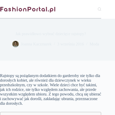
Przejdź
do
treści
Jak prawidłowo wybrać dziecięce rajstopy?
Joanna Kaczmarek
3 września 2016
Moda
Rajstopy są pożądanym dodatkiem do garderoby nie tylko dla
dorosłych kobiet, ale również dla dziewczynek w wieku
przedszkolnym, czy w szkole. Wiele dzieci chce być takimi,
jak ich rodzice, nie tylko względem zachowania, ale przede
wszystkim względem ubioru. Z tego powodu, chcą się ubierać
i zachowywać jak dorośli, zakładając ubrania, przeznaczone
dla dorosłych.