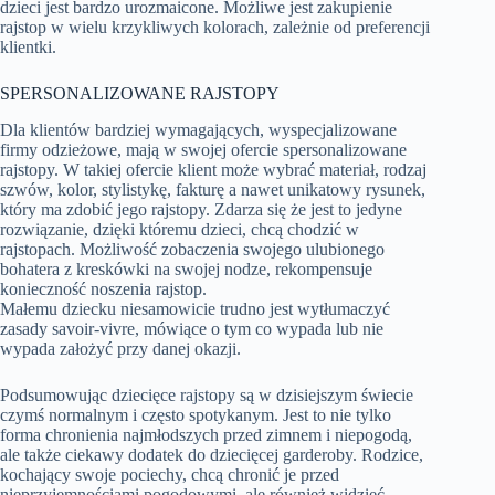
dzieci jest bardzo urozmaicone. Możliwe jest zakupienie
rajstop w wielu krzykliwych kolorach, zależnie od preferencji
klientki.
SPERSONALIZOWANE RAJSTOPY
Dla klientów bardziej wymagających, wyspecjalizowane
firmy odzieżowe, mają w swojej ofercie spersonalizowane
rajstopy. W takiej ofercie klient może wybrać materiał, rodzaj
szwów, kolor, stylistykę, fakturę a nawet unikatowy rysunek,
który ma zdobić jego rajstopy. Zdarza się że jest to jedyne
rozwiązanie, dzięki któremu dzieci, chcą chodzić w
rajstopach. Możliwość zobaczenia swojego ulubionego
bohatera z kreskówki na swojej nodze, rekompensuje
konieczność noszenia rajstop.
Małemu dziecku niesamowicie trudno jest wytłumaczyć
zasady savoir-vivre, mówiące o tym co wypada lub nie
wypada założyć przy danej okazji.
Podsumowując dziecięce rajstopy są w dzisiejszym świecie
czymś normalnym i często spotykanym. Jest to nie tylko
forma chronienia najmłodszych przed zimnem i niepogodą,
ale także ciekawy dodatek do dziecięcej garderoby. Rodzice,
kochający swoje pociechy, chcą chronić je przed
nieprzyjemnościami pogodowymi, ale również widzieć