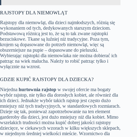
RAJSTOPY DLA NIEMOWLĄT
Rajstopy dla niemowląt, dla dzieci najmłodszych, różnią się
wykonaniem od tych, dedykowanych starszym dzieciom.
Podstawową różnicą jest to, że są to tak zwane rajstopki
bezuciskowe. Tkane są luźniej niż tradycyjne. Poza tym,
krojem są dopasowane do potrzeb niemowląt, więc są
obszerniejsze na pupie – dopasowane do pieluszki.
Wybierając rajstopki dla niemowlaka nie można dobierać ich
patrząc na wiek malucha. Należy to robić patrząc tylko i
wyłącznie na wzrost.
GDZIE KUPIĆ RAJSTOPY DLA DZIECKA?
Niejedna
hurtownia rajstop
w swojej ofercie ma bogaty
wybór rajstop, nie tylko dla dorosłych kobiet, ale również dla
ich dzieci. Jednakże wybór takich rajstop jest często dużo
mniejszy niż tych tradycyjnych, w standardowych rozmiarach.
Dzieje się tak, ponieważ zapotrzebowanie na ten element
garderoby dla dzieci, jest dużo mniejszy niż dla kobiet. Mimo
wszelakich trudności można kupić dobrej jakości rajstopy
dziecięce, w ciekawych wzorach w kilku większych sklepach,
w niejednym średniej wielkości mieście. Wzornictwo dla