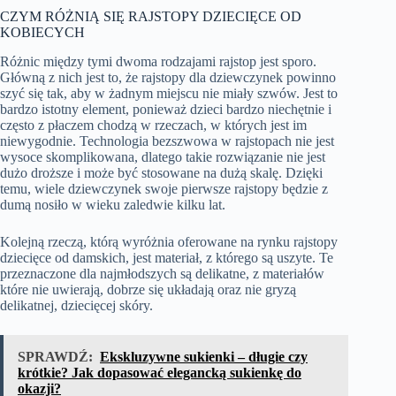
CZYM RÓŻNIĄ SIĘ RAJSTOPY DZIECIĘCE OD
KOBIECYCH
Różnic między tymi dwoma rodzajami rajstop jest sporo.
Główną z nich jest to, że rajstopy dla dziewczynek powinno
szyć się tak, aby w żadnym miejscu nie miały szwów. Jest to
bardzo istotny element, ponieważ dzieci bardzo niechętnie i
często z płaczem chodzą w rzeczach, w których jest im
niewygodnie. Technologia bezszwowa w rajstopach nie jest
wysoce skomplikowana, dlatego takie rozwiązanie nie jest
dużo droższe i może być stosowane na dużą skalę. Dzięki
temu, wiele dziewczynek swoje pierwsze rajstopy będzie z
dumą nosiło w wieku zaledwie kilku lat.
Kolejną rzeczą, którą wyróżnia oferowane na rynku rajstopy
dziecięce od damskich, jest materiał, z którego są uszyte. Te
przeznaczone dla najmłodszych są delikatne, z materiałów
które nie uwierają, dobrze się układają oraz nie gryzą
delikatnej, dziecięcej skóry.
SPRAWDŹ:
Ekskluzywne sukienki – długie czy
krótkie? Jak dopasować elegancką sukienkę do
okazji?