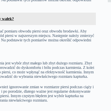
ny wałek?
nać pomiaru obwodu piersi oraz obwodu brodawki. Aby
ód piersi w najszerszym miejscu. Następnie należy zmierzyć
y. Na podstawie tych pomiarów można określić odpowiedni
ia jest wybór zbyt małego lub zbyt dużego rozmiaru. Zbyt
rowadzić do dyskomfortu i bólu podczas karmienia. Z kolei
o piersi, co może wpłynąć na efektywność karmienia. Innym
owadzić do wybrania niewłaściwego rozmiaru kapturka.
nież ignorowanie zmian w rozmiarze piersi podczas ciąży i
y i po porodzie, dlatego ważne jest regularne dokonywanie
iersi. Innym częstym błędem jest wybór kapturka na
rania niewłaściwego rozmiaru.