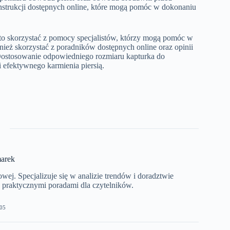
instrukcji dostępnych online, które mogą pomóc w dokonaniu
rto skorzystać z pomocy specjalistów, którzy mogą pomóc w
ż skorzystać z poradników dostępnych online oraz opinii
ostosowanie odpowiedniego rozmiaru kapturka do
i efektywnego karmienia piersią.
arek
j. Specjalizuje się w analizie trendów i doradztwie
z praktycznymi poradami dla czytelników.
05