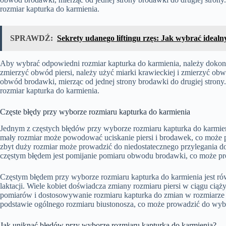
rozmiar kapturka do karmienia.
SPRAWDŹ:
Sekrety udanego liftingu rzęs: Jak wybrać ideal
Aby wybrać odpowiedni rozmiar kapturka do karmienia, należy doko
zmierzyć obwód piersi, należy użyć miarki krawieckiej i zmierzyć obw
obwód brodawki, mierząc od jednej strony brodawki do drugiej stron
rozmiar kapturka do karmienia.
Częste błędy przy wyborze rozmiaru kapturka do karmienia
Jednym z częstych błędów przy wyborze rozmiaru kapturka do karmien
mały rozmiar może powodować uciskanie piersi i brodawek, co może p
zbyt duży rozmiar może prowadzić do niedostatecznego przylegania d
częstym błędem jest pomijanie pomiaru obwodu brodawki, co może pr
Częstym błędem przy wyborze rozmiaru kapturka do karmienia jest rów
laktacji. Wiele kobiet doświadcza zmiany rozmiaru piersi w ciągu ciąż
pomiarów i dostosowywanie rozmiaru kapturka do zmian w rozmiarze p
podstawie ogólnego rozmiaru biustonosza, co może prowadzić do wyb
Jak uniknąć błędów przy wyborze rozmiaru kapturka do karmienia?