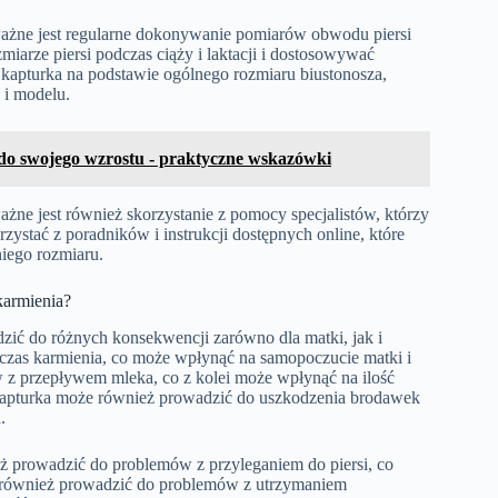
ażne jest regularne dokonywanie pomiarów obwodu piersi
arze piersi podczas ciąży i laktacji i dostosowywać
 kapturka na podstawie ogólnego rozmiaru biustonosza,
 i modelu.
do swojego wzrostu - praktyczne wskazówki
ne jest również skorzystanie z pomocy specjalistów, którzy
tać z poradników i instrukcji dostępnych online, które
ego rozmiaru.
karmienia?
ić do różnych konsekwencji zarówno dla matki, jak i
zas karmienia, co może wpłynąć na samopoczucie matki i
 z przepływem mleka, co z kolei może wpłynąć na ilość
kapturka może również prowadzić do uszkodzenia brodawek
.
ż prowadzić do problemów z przyleganiem do piersi, co
 również prowadzić do problemów z utrzymaniem