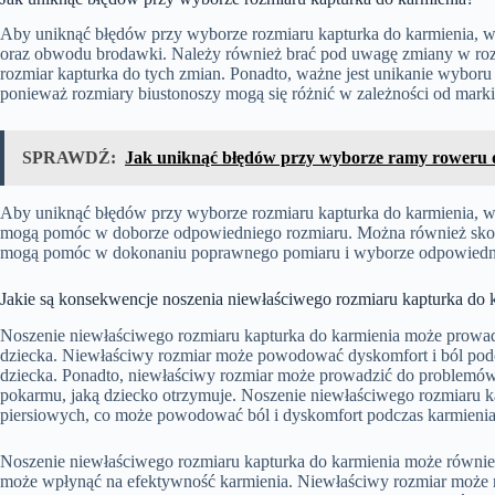
Aby uniknąć błędów przy wyborze rozmiaru kapturka do karmienia, w
oraz obwodu brodawki. Należy również brać pod uwagę zmiany w rozmi
rozmiar kapturka do tych zmian. Ponadto, ważne jest unikanie wyboru
ponieważ rozmiary biustonoszy mogą się różnić w zależności od marki
SPRAWDŹ:
Jak uniknąć błędów przy wyborze ramy roweru 
Aby uniknąć błędów przy wyborze rozmiaru kapturka do karmienia, waż
mogą pomóc w doborze odpowiedniego rozmiaru. Można również skorzys
mogą pomóc w dokonaniu poprawnego pomiaru i wyborze odpowiedni
Jakie są konsekwencje noszenia niewłaściwego rozmiaru kapturka do 
Noszenie niewłaściwego rozmiaru kapturka do karmienia może prowadz
dziecka. Niewłaściwy rozmiar może powodować dyskomfort i ból podc
dziecka. Ponadto, niewłaściwy rozmiar może prowadzić do problemów
pokarmu, jaką dziecko otrzymuje. Noszenie niewłaściwego rozmiaru 
piersiowych, co może powodować ból i dyskomfort podczas karmienia
Noszenie niewłaściwego rozmiaru kapturka do karmienia może równie
może wpłynąć na efektywność karmienia. Niewłaściwy rozmiar może