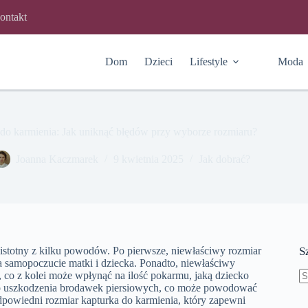
ontakt
Dom
Dzieci
Lifestyle
Moda
 do karmienia: Jak uniknąć błędów przy wyborze rozmiaru?
Joanna Kaczmarek
9 kwietnia 2025
Jak dobrać?
istotny z kilku powodów. Po pierwsze, niewłaściwy rozmiar
S
samopoczucie matki i dziecka. Ponadto, niewłaściwy
co z kolei może wpłynąć na ilość pokarmu, jaką dziecko
do uszkodzenia brodawek piersiowych, co może powodować
B
odpowiedni rozmiar kapturka do karmienia, który zapewni
w