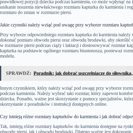
prawidłowej pozycji dziecka podczas karmienia, co może wpłynąć na i
unikanie noszenia niewłaściwego rozmiaru kapturka do karmienia i 
rozmiaru do zmian w rozmiarze piersi.
Jakie czynniki należy wziąć pod uwagę przy wyborze rozmiaru kaptur
Przy wyborze odpowiedniego rozmiaru kapturka do karmienia należy 
dokonać pomiaru obwodu piersi oraz obwodu brodawki, aby określić 
w rozmiarze piersi podczas ciąży i laktacji i dostosowywać rozmiar k
kapturka na podstawie ogólnego rozmiaru biustonosza, ponieważ rozmi
modelu.
SPRAWDŹ:
Poradnik: jak dobrać uszczelniacze do siłownika
Innym czynnikiem, który należy wziąć pod uwagę przy wyborze rozmia
podczas karmienia. Należy wybrać taki rozmiar, który zapewni komfort
dziecka. Ponadto, ważne jest skorzystanie z pomocy specjalistów, k
skorzystanie z poradników i instrukcji dostępnych online.
Czy istnieją różne rozmiary kapturków do karmienia i jak dobrać odpow
Tak, istnieją różne rozmiary kapturków do karmienia dostępne na ry
obwodu piersi, jak i obwodu brodawki. Dlatego ważne jest dokonani