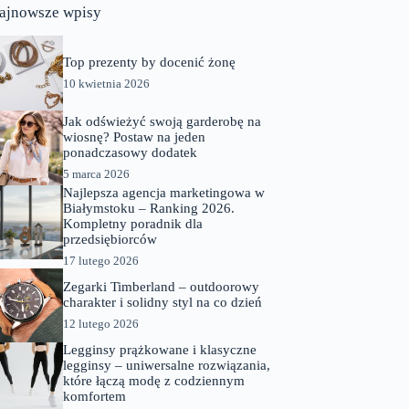
ajnowsze wpisy
Top prezenty by docenić żonę
10 kwietnia 2026
Jak odświeżyć swoją garderobę na
wiosnę? Postaw na jeden
ponadczasowy dodatek
5 marca 2026
Najlepsza agencja marketingowa w
Białymstoku – Ranking 2026.
Kompletny poradnik dla
przedsiębiorców
17 lutego 2026
Zegarki Timberland – outdoorowy
charakter i solidny styl na co dzień
12 lutego 2026
Legginsy prążkowane i klasyczne
legginsy – uniwersalne rozwiązania,
które łączą modę z codziennym
komfortem