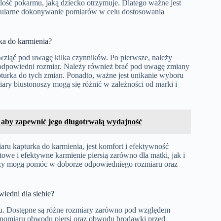
lość pokarmu, jaką dziecko otrzymuje. Dlatego ważne jest
regularne dokonywanie pomiarów w celu dostosowania
ka do karmienia?
wziąć pod uwagę kilka czynników. Po pierwsze, należy
odpowiedni rozmiar. Należy również brać pod uwagę zmiany
apturka do tych zmian. Ponadto, ważne jest unikanie wyboru
ary biustonoszy mogą się różnić w zależności od marki i
, aby zapewnić jego długotrwałą wydajność
ru kapturka do karmienia, jest komfort i efektywność
owe i efektywne karmienie piersią zarówno dla matki, jak i
tórzy mogą pomóc w doborze odpowiedniego rozmiaru oraz
iedni dla siebie?
nku. Dostępne są różne rozmiary zarówno pod względem
e pomiaru obwodu piersi oraz obwodu brodawki przed