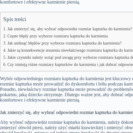
komfortowe i efektywne karmienie piersią.
Spis treści
Jak zmierzyć się, aby wybrać odpowiedni rozmiar kapturka do karmienia?
Częste błędy przy wyborze rozmiaru kapturka do karmienia
Jak uniknąć błędów przy wyborze rozmiaru kapturka do karmienia?
Jakie są konsekwencje noszenia niewłaściwego rozmiaru kapturka do karm
Jakie czynniki należy wziąć pod uwagę przy wyborze rozmiaru kapturka d
Czy istnieją różne rozmiary kapturków do karmienia i jak dobrać odpowied
Wybór odpowiedniego rozmiaru kapturka do karmienia jest kluczowy d
rozmiar kapturka może prowadzić do dyskomfortu i bólu podczas karm
Ponadto, niewłaściwy rozmiar kapturka może prowadzić do problemów
pokarmu, jaką dziecko otrzymuje. Dlatego ważne jest, aby dobrać odp
komfortowe i efektywne karmienie piersią.
Jak zmierzyć się, aby wybrać odpowiedni rozmiar kapturka do karmien
Aby wybrać odpowiedni rozmiar kapturka do karmienia, należy doko
zmierzyć obwód piersi, należy użyć miarki krawieckiej i zmierzyć obw
obwód brodawki, mierząc od jednej strony brodawki do drugiej stron