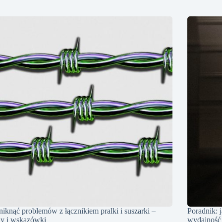
niknąć problemów z łącznikiem pralki i suszarki –
Poradnik: 
dy i wskazówki
wydajność