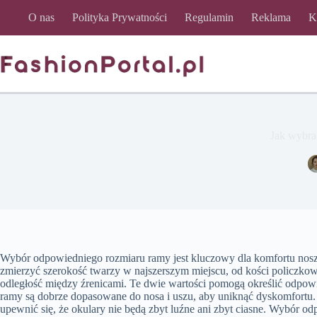
Przejdź
O nas
Polityka Prywatności
Regulamin
Reklama
K
do
treści
Jak wybra
Wybór odpowiedniego rozmiaru ramy jest kluczowy dla komfortu nosz
zmierzyć szerokość twarzy w najszerszym miejscu, od kości policzko
odległość między źrenicami. Te dwie wartości pomogą określić odpowi
ramy są dobrze dopasowane do nosa i uszu, aby uniknąć dyskomfortu
upewnić się, że okulary nie będą zbyt luźne ani zbyt ciasne. Wybór o