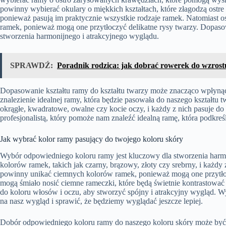
powinny wybierać okulary o miękkich kształtach, które złagodzą ostre 
ponieważ pasują im praktycznie wszystkie rodzaje ramek. Natomiast o
ramek, ponieważ mogą one przytłoczyć delikatne rysy twarzy. Dopasow
stworzenia harmonijnego i atrakcyjnego wyglądu.
SPRAWDŹ:
Poradnik rodzica: jak dobrać rowerek do wzrost
Dopasowanie kształtu ramy do kształtu twarzy może znacząco wpłynąć
znalezienie idealnej ramy, która będzie pasowała do naszego kształtu t
okrągłe, kwadratowe, owalne czy kocie oczy, i każdy z nich pasuje do 
profesjonalistą, który pomoże nam znaleźć idealną ramę, która podkreśl
Jak wybrać kolor ramy pasujący do twojego koloru skóry
Wybór odpowiedniego koloru ramy jest kluczowy dla stworzenia harmon
kolorów ramek, takich jak czarny, brązowy, złoty czy srebrny, i każdy 
powinny unikać ciemnych kolorów ramek, ponieważ mogą one przytłocz
mogą śmiało nosić ciemne rameczki, które będą świetnie kontrastować 
do koloru włosów i oczu, aby stworzyć spójny i atrakcyjny wygląd.
na nasz wygląd i sprawić, że będziemy wyglądać jeszcze lepiej.
Dobór odpowiedniego koloru ramy do naszego koloru skóry może być t