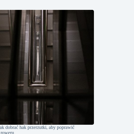
jak dobrać hak przerzutki, aby poprawić
 roweru