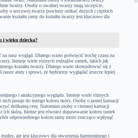
linie twarzy. Osoby o owalnej twarzy mają szczęście,
soby o sercowej twarzy powinny unikać dużych i ciężkich
anie kształtu ramy do kształtu twarzy jest kluczowe dla
u i wieku dziecka?
 na nasz wygląd. Dlatego warto poświęcić trochę czasu na
warzy. Istnieje wiele różnych rodzajów ramek, takich jak
innego kształtu twarzy. Dlatego warto skonsultować się z
i nasze atuty i sprawi, że będziemy wyglądać jeszcze lepiej.
ijnego i atrakcyjnego wyglądu. Istnieje wiele różnych
z nich pasuje do innego koloru skóry. Osoby o jasnej karnacji
yć delikatną cerę. Natomiast osoby o ciemnej karnacji
z ich skórą. Istotne jest również dopasowanie koloru ramek
 Wybór odpowiedniego koloru ramy może znacząco wpłynąć
rudny, ale jest kluczowy dla stworzenia harmonijnego i