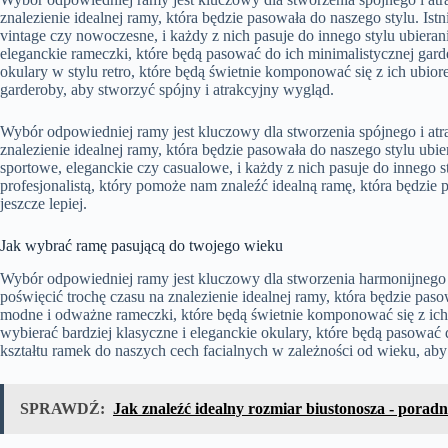
znalezienie idealnej ramy, która będzie pasowała do naszego stylu. Ist
vintage czy nowoczesne, i każdy z nich pasuje do innego stylu ubiera
eleganckie rameczki, które będą pasować do ich minimalistycznej gard
okulary w stylu retro, które będą świetnie komponować się z ich ubior
garderoby, aby stworzyć spójny i atrakcyjny wygląd.
Wybór odpowiedniej ramy jest kluczowy dla stworzenia spójnego i atr
znalezienie idealnej ramy, która będzie pasowała do naszego stylu ubier
sportowe, eleganckie czy casualowe, i każdy z nich pasuje do innego st
profesjonalistą, który pomoże nam znaleźć idealną ramę, która będzie
jeszcze lepiej.
Jak wybrać ramę pasującą do twojego wieku
Wybór odpowiedniej ramy jest kluczowy dla stworzenia harmonijnego
poświęcić trochę czasu na znalezienie idealnej ramy, która będzie p
modne i odważne rameczki, które będą świetnie komponować się z ic
wybierać bardziej klasyczne i eleganckie okulary, które będą pasować 
kształtu ramek do naszych cech facialnych w zależności od wieku, ab
SPRAWDŹ:
Jak znaleźć idealny rozmiar biustonosza - poradn