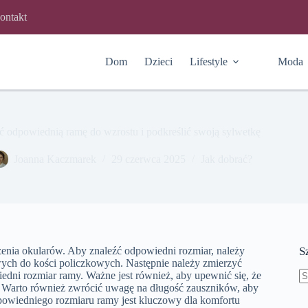
ontakt
Dom
Dzieci
Lifestyle
Moda
ć odpowiednią ramę do wzrostu i podkreślić swoją sylwetkę
Joanna Kaczmarek
29 czerwca 2025
Jak dobrać?
enia okularów. Aby znaleźć odpowiedni rozmiar, należy
S
wych do kości policzkowych. Następnie należy zmierzyć
edni rozmiar ramy. Ważne jest również, aby upewnić się, że
. Warto również zwrócić uwagę na długość zauszników, aby
B
dpowiedniego rozmiaru ramy jest kluczowy dla komfortu
w