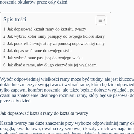
noszenia okularów przez cały dzień.
Spis treści
Jak dopasować kształt ramy do kształtu twarzy
Jak wybrać kolor ramy pasujący do twojego koloru skóry
Jak podkreślić swoje atuty za pomocą odpowiedniej ramy
Jak dopasować ramę do swojego stylu
Jak wybrać ramę pasującą do twojego wieku
Jak dbać o ramę, aby długo cieszyć się jej wyglądem
Wybór odpowiedniej wielkości ramy może być trudny, ale jest kluczo
dokładnie zmierzyć swoją twarz i wybrać ramę, która będzie odpowied
tylko zapewni komfort noszenia, ale także będzie dobrze wyglądać i p
czasu na znalezienie idealnego rozmiaru ramy, który będzie pasował 
przez cały dzień.
Jak dopasować kształt ramy do kształtu twarzy
Kształt twarzy ma duże znaczenie przy wyborze odpowiedniej ramy okul
okrągła, kwadratowa, owalna czy sercowa, i każdy z nich wymaga inn
wybierać ramy o ostro zarysowanych krawędziach, które pomogą wys