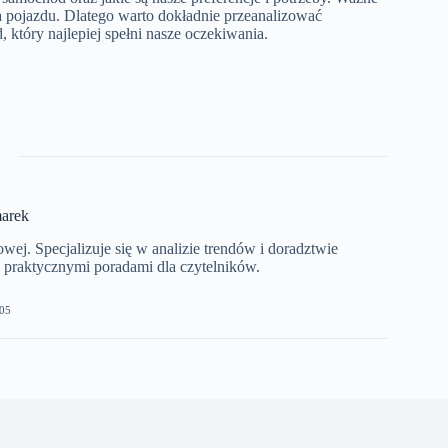
a pojazdu. Dlatego warto dokładnie przeanalizować
 który najlepiej spełni nasze oczekiwania.
arek
j. Specjalizuje się w analizie trendów i doradztwie
z praktycznymi poradami dla czytelników.
05