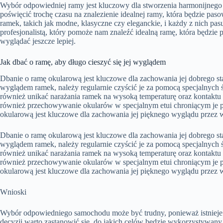
Wybór odpowiedniej ramy jest kluczowy dla stworzenia harmonijnego
poświęcić trochę czasu na znalezienie idealnej ramy, która będzie pas
ramek, takich jak modne, klasyczne czy eleganckie, i każdy z nich pas
profesjonalistą, który pomoże nam znaleźć idealną ramę, która będzie
wyglądać jeszcze lepiej.
Jak dbać o ramę, aby długo cieszyć się jej wyglądem
Dbanie o ramę okularową jest kluczowe dla zachowania jej dobrego sta
wyglądem ramek, należy regularnie czyścić je za pomocą specjalnych
również unikać narażania ramek na wysoką temperaturę oraz kontaktu
również przechowywanie okularów w specjalnym etui chroniącym je 
okularową jest kluczowe dla zachowania jej pięknego wyglądu przez wi
Dbanie o ramę okularową jest kluczowe dla zachowania jej dobrego sta
wyglądem ramek, należy regularnie czyścić je za pomocą specjalnych
również unikać narażania ramek na wysoką temperaturę oraz kontaktu
również przechowywanie okularów w specjalnym etui chroniącym je 
okularową jest kluczowe dla zachowania jej pięknego wyglądu przez wi
Wnioski
Wybór odpowiedniego samochodu może być trudny, ponieważ istnieje 
decyzji warto zastanowić się, do jakich celów będzie wykorzystywany 