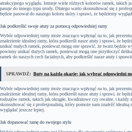
atrakcyjnego wyglądu. Istnieje wiele różnych kolorów ramek, takich jak
pasuje do innego typu urody. Dlatego warto skonsultować się z profesj
będzie pasował do naszego koloru skóry i sprawi, że będziemy wygląda
Jak podkreślić swoje atuty za pomocą odpowiedniej ramy
Wybór odpowiedniej ramy może znacząco wpłynąć na to, jak prezentuj
znalezienie idealnej ramy, która podkreśli nasze atuty i sprawi, że b
unikać małych ramek, ponieważ mogą one sprawić, że twarz będzie wy
powinny unikać dużych ramek, ponieważ mogą one przytłoczyć delikatn
ramek do naszych cech facialnych, aby podkreślić nasze atuty i sprawi
SPRAWDŹ:
Buty na każdą okazję: jak wybrać odpowiedni m
Wybór odpowiedniej ramy może znacząco wpłynąć na to, jak prezentuj
znalezienie idealnej ramy, która podkreśli nasze atuty i sprawi, że będ
rodzajów ramek, takich jak okrągłe, kwadratowe czy owalne, i każdy z
skonsultować się z profesjonalistą, który pomoże nam znaleźć idealną r
wyglądać jeszcze lepiej.
Jak dopasować ramę do swojego stylu
Wybór odpowiedniej ramy jest kluczowy dla stworzenia spójnego i atr