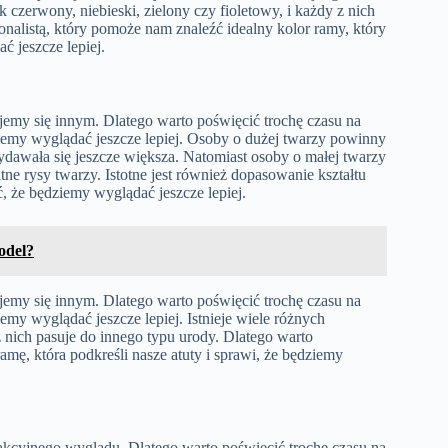
 czerwony, niebieski, zielony czy fioletowy, i każdy z nich
onalistą, który pomoże nam znaleźć idealny kolor ramy, który
ć jeszcze lepiej.
emy się innym. Dlatego warto poświęcić trochę czasu na
ędziemy wyglądać jeszcze lepiej. Osoby o dużej twarzy powinny
dawała się jeszcze większa. Natomiast osoby o małej twarzy
e rysy twarzy. Istotne jest również dopasowanie kształtu
ć, że będziemy wyglądać jeszcze lepiej.
odel?
emy się innym. Dlatego warto poświęcić trochę czasu na
ziemy wyglądać jeszcze lepiej. Istnieje wiele różnych
 nich pasuje do innego typu urody. Dlatego warto
amę, która podkreśli nasze atuty i sprawi, że będziemy
akcyjnego wyglądu. Dlatego warto poświęcić trochę czasu na