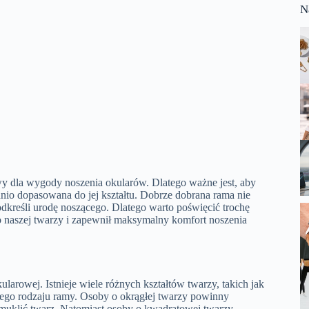
N
wy dla wygody noszenia okularów. Dlatego ważne jest, aby
nio dopasowana do jej kształtu. Dobrze dobrana rama nie
odkreśli urodę noszącego. Dlatego warto poświęcić trochę
do naszej twarzy i zapewnił maksymalny komfort noszenia
arowej. Istnieje wiele różnych kształtów twarzy, takich jak
ego rodzaju ramy. Osoby o okrągłej twarzy powinny
muklić twarz. Natomiast osoby o kwadratowej twarzy