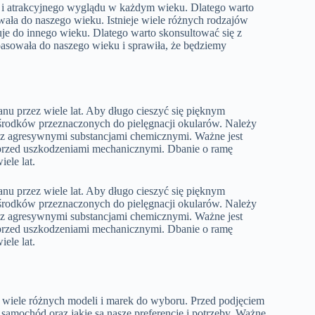
 i atrakcyjnego wyglądu w każdym wieku. Dlatego warto
owała do naszego wieku. Istnieje wiele różnych rodzajów
uje do innego wieku. Dlatego warto skonsultować się z
 pasowała do naszego wieku i sprawiła, że będziemy
nu przez wiele lat. Aby długo cieszyć się pięknym
 środków przeznaczonych do pielęgnacji okularów. Należy
 z agresywnymi substancjami chemicznymi. Ważne jest
przed uszkodzeniami mechanicznymi. Dbanie o ramę
ele lat.
nu przez wiele lat. Aby długo cieszyć się pięknym
 środków przeznaczonych do pielęgnacji okularów. Należy
 z agresywnymi substancjami chemicznymi. Ważne jest
przed uszkodzeniami mechanicznymi. Dbanie o ramę
ele lat.
wiele różnych modeli i marek do wyboru. Przed podjęciem
samochód oraz jakie są nasze preferencje i potrzeby. Ważne