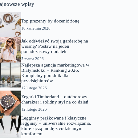
ajnowsze wpisy
Top prezenty by docenić żonę
10 kwietnia 2026
Jak odświeżyć swoją garderobę na
wiosnę? Postaw na jeden
ponadczasowy dodatek
5 marca 2026
Najlepsza agencja marketingowa w
Białymstoku – Ranking 2026.
Kompletny poradnik dla
przedsiębiorców
17 lutego 2026
Zegarki Timberland – outdoorowy
charakter i solidny styl na co dzień
12 lutego 2026
Legginsy prążkowane i klasyczne
legginsy – uniwersalne rozwiązania,
które łączą modę z codziennym
komfortem