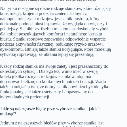
Na rynku dostępne są różne rodzaje staników, które różnią się
konstrukcją, krojem i przeznaczeniem. Jednym z
najpopularniejszych rodzajów jest stanik push-up, który
doskonale podnosi biust i sprawia, że wygląda on większy i
pełniejszy. Staniki bez fiszbin to natomiast doskonały wybór
dla kobiet poszukujących komfortu i naturalnego kształtu
biustu. Staniki sportowe zapewniają odpowiednie wsparcie
podczas aktywności fizycznej, redukując ryzyko urazów i
dyskomfortu. Istnieją także staniki korygujące, które modelują
sylwetkę i sprawiają, że ubrania lepiej się prezentują.
Każdy rodzaj stanika ma swoje zalety i jest przeznaczony do
określonych sytuacji. Dlatego też, warto mieć w swojej
kolekcji kilka różnych rodzajów staników, aby móc
dopasować bieliznę do konkretnych potrzeb i okazji. Warto
także pamiętać o tym, że dobry stanik powinien być nie tylko
funkcjonalny, ale także estetyczny i dopasowany do
indywidualnych preferencji.
Jakie są najczęstsze błędy przy wyborze stanika i jak ich
uniknąć?
Jednym z najczęstszych błędów przy wyborze stanika jest