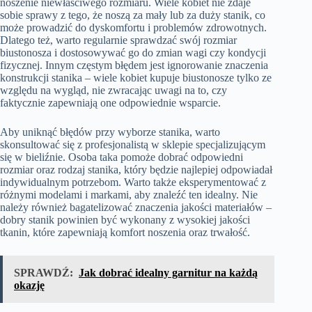
noszenie niewłaściwego rozmiaru. Wiele kobiet nie zdaje
sobie sprawy z tego, że noszą za mały lub za duży stanik, co
może prowadzić do dyskomfortu i problemów zdrowotnych.
Dlatego też, warto regularnie sprawdzać swój rozmiar
biustonosza i dostosowywać go do zmian wagi czy kondycji
fizycznej. Innym częstym błędem jest ignorowanie znaczenia
konstrukcji stanika – wiele kobiet kupuje biustonosze tylko ze
względu na wygląd, nie zwracając uwagi na to, czy
faktycznie zapewniają one odpowiednie wsparcie.
Aby uniknąć błędów przy wyborze stanika, warto
skonsultować się z profesjonalistą w sklepie specjalizującym
się w bieliźnie. Osoba taka pomoże dobrać odpowiedni
rozmiar oraz rodzaj stanika, który będzie najlepiej odpowiadał
indywidualnym potrzebom. Warto także eksperymentować z
różnymi modelami i markami, aby znaleźć ten idealny. Nie
należy również bagatelizować znaczenia jakości materiałów –
dobry stanik powinien być wykonany z wysokiej jakości
tkanin, które zapewniają komfort noszenia oraz trwałość.
SPRAWDŹ:
Jak dobrać idealny garnitur na każdą
okazję