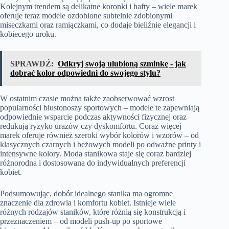
Kolejnym trendem są delikatne koronki i hafty – wiele marek
oferuje teraz modele ozdobione subtelnie zdobionymi
miseczkami oraz ramiączkami, co dodaje bieliźnie elegancji i
kobiecego uroku.
SPRAWDŹ:
Odkryj swoją ulubioną szminkę - jak
dobrać kolor odpowiedni do swojego stylu?
W ostatnim czasie można także zaobserwować wzrost
popularności biustonoszy sportowych – modele te zapewniają
odpowiednie wsparcie podczas aktywności fizycznej oraz
redukują ryzyko urazów czy dyskomfortu. Coraz więcej
marek oferuje również szeroki wybór kolorów i wzorów – od
klasycznych czarnych i beżowych modeli po odważne printy i
intensywne kolory. Moda stanikowa staje się coraz bardziej
różnorodna i dostosowana do indywidualnych preferencji
kobiet.
Podsumowując, dobór idealnego stanika ma ogromne
znaczenie dla zdrowia i komfortu kobiet. Istnieje wiele
różnych rodzajów staników, które różnią się konstrukcją i
przeznaczeniem – od modeli push-up po sportowe