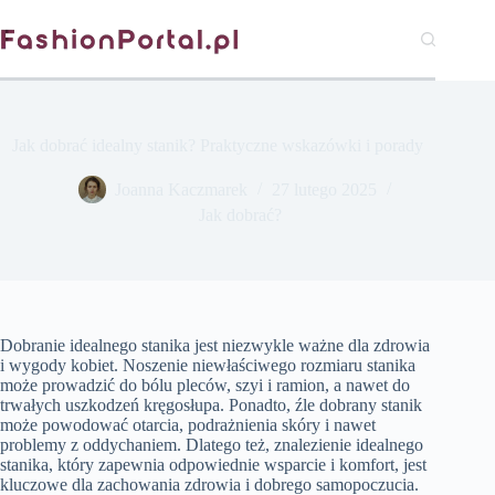
Przejdź
do
treści
Jak dobrać idealny stanik? Praktyczne wskazówki i porady
Joanna Kaczmarek
27 lutego 2025
Jak dobrać?
Dobranie idealnego stanika jest niezwykle ważne dla zdrowia
i wygody kobiet. Noszenie niewłaściwego rozmiaru stanika
może prowadzić do bólu pleców, szyi i ramion, a nawet do
trwałych uszkodzeń kręgosłupa. Ponadto, źle dobrany stanik
może powodować otarcia, podrażnienia skóry i nawet
problemy z oddychaniem. Dlatego też, znalezienie idealnego
stanika, który zapewnia odpowiednie wsparcie i komfort, jest
kluczowe dla zachowania zdrowia i dobrego samopoczucia.