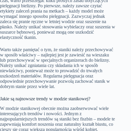
czas, warto przestrzegać kilku prostych zasad dotyczących
pielęgnacji bielizny. Po pierwsze, należy zawsze czytać
etykiety zaleceń prania na metkach – każdy model może
wymagać innego sposobu pielęgnacji. Zazwyczaj jednak
zaleca się pranie ręczne w letniej wodzie oraz suszenie na
płasko. Należy unikać stosowania wybielaczy oraz suszenia w
suszarce bębnowej, ponieważ mogą one uszkodzić
elastyczność tkanin.
Warto także pamiętać o tym, że staniki należy przechowywać
w sposób właściwy – najlepiej jest je zawiesić na wieszaku
lub przechowywać w specjalnych organizerach do bielizny.
Należy unikać zgniatania czy składania ich w sposób
niewłaściwy, ponieważ może to prowadzić do trwałych
uszkodzeń materiałów. Regularna pielęgnacja oraz
odpowiednie przechowywanie pozwolą zachować stanik w
dobrym stanie przez wiele lat.
Jakie są najnowsze trendy w modzie stanikowej?
W modzie stanikowej obecnie można zaobserwować wiele
interesujących trendów i nowości. Jednym z
najpopularniejszych trendów są staniki bez fiszbin – modele te
zapewniają komfort noszenia oraz naturalny kształt biustu, co
cieszy się coraz większą popularnością wśród kobiet.