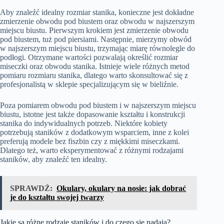
Aby znaleźć idealny rozmiar stanika, konieczne jest dokładne
zmierzenie obwodu pod biustem oraz obwodu w najszerszym
miejscu biustu. Pierwszym krokiem jest zmierzenie obwodu
pod biustem, tuż pod piersiami. Następnie, mierzymy obwód
w najszerszym miejscu biustu, trzymając miarę równolegle do
podłogi. Otrzymane wartości pozwalają określić rozmiar
miseczki oraz obwodu stanika. Istnieje wiele różnych metod
pomiaru rozmiaru stanika, dlatego warto skonsultować się z
profesjonalistą w sklepie specjalizującym się w bieliźnie.
Poza pomiarem obwodu pod biustem i w najszerszym miejscu
biustu, istotne jest także dopasowanie kształtu i konstrukcji
stanika do indywidualnych potrzeb. Niektóre kobiety
potrzebują staników z dodatkowym wsparciem, inne z kolei
preferują modele bez fiszbin czy z miękkimi miseczkami.
Dlatego też, warto eksperymentować z różnymi rodzajami
staników, aby znaleźć ten idealny.
SPRAWDŹ:
Okulary, okulary na nosie: jak dobrać
je do kształtu swojej twarzy
Jakie są różne rodzaje staników i do czego się nadają?