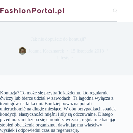
Przejdź
do
treści
Jak nie dopuścić do kontuzji?
Joanna Kaczmarek
15 listopada 2018
Lifestyle
Kontuzja? To może się przytrafić każdemu, kto regularnie
ćwiczy lub bierze udział w zawodach. Ta łagodna wyłącza z
treningów na kilka dni. Bardziej poważna potrafi
unieruchomić na długie miesiące. W obu przypadkach spadek
kondycji, elastyczności mięśni i siły są odczuwalne. Dlatego
przed urazami trzeba się chronić zawczasu, regularnie badając
stopień obciążenia organizmu, dawkując mu właściwy
wysiłek i odpowiedni czas na regenerację.