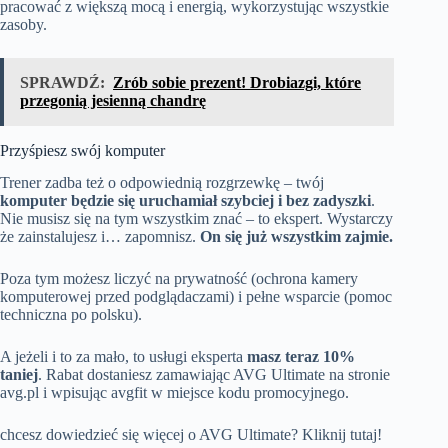
pracować z większą mocą i energią, wykorzystując wszystkie
zasoby.
SPRAWDŹ:
Zrób sobie prezent! Drobiazgi, które
przegonią jesienną chandrę
Przyśpiesz swój komputer
Trener zadba też o odpowiednią rozgrzewkę – twój
komputer będzie się uruchamiał szybciej i bez zadyszki
.
Nie musisz się na tym wszystkim znać – to ekspert. Wystarczy
że zainstalujesz i… zapomnisz.
On się już wszystkim zajmie.
Poza tym możesz liczyć na prywatność (ochrona kamery
komputerowej przed podglądaczami) i pełne wsparcie (pomoc
techniczna po polsku).
A jeżeli i to za mało, to usługi eksperta
masz teraz 10%
taniej
. Rabat dostaniesz zamawiając AVG Ultimate na stronie
avg.pl i wpisując avgfit w miejsce kodu promocyjnego.
chcesz dowiedzieć się więcej o AVG Ultimate?
Kliknij tutaj!