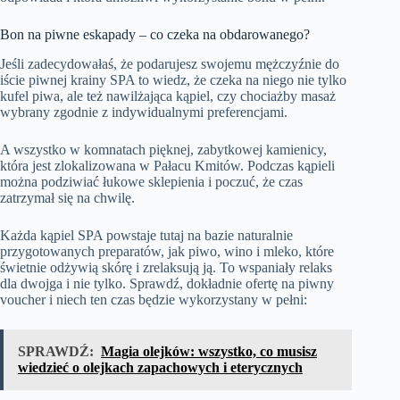
Bon na piwne eskapady – co czeka na obdarowanego?
Jeśli zadecydowałaś, że podarujesz swojemu mężczyźnie do
iście piwnej krainy SPA to wiedz, że czeka na niego nie tylko
kufel piwa, ale też nawilżająca kąpiel, czy chociażby masaż
wybrany zgodnie z indywidualnymi preferencjami.
A wszystko w komnatach pięknej, zabytkowej kamienicy,
która jest zlokalizowana w Pałacu Kmitów. Podczas kąpieli
można podziwiać łukowe sklepienia i poczuć, że czas
zatrzymał się na chwilę.
Każda kąpiel SPA powstaje tutaj na bazie naturalnie
przygotowanych preparatów, jak piwo, wino i mleko, które
świetnie odżywią skórę i zrelaksują ją. To wspaniały relaks
dla dwojga i nie tylko. Sprawdź, dokładnie ofertę na
piwny
voucher
i niech ten czas będzie wykorzystany w pełni:
SPRAWDŹ:
Magia olejków: wszystko, co musisz
wiedzieć o olejkach zapachowych i eterycznych