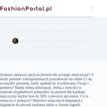
Przejdź
do
treści
Czy bon do spa to dobry pomysł na prezent dla mężczyzny?
Marta Wiśniewska
17 października 2024
Lifestyle
3 komentarze
Szukasz ciekawej opcji na prezent dla swojego mężczyzny? A
może pomimo wielogodzinnych poszukiwań nie udało Ci się
wymyśleć prezentu, który spełniał by oczekiwania Twoje i
partnera? Mamy dobrą informację. Jedną z nowości w
zakresie oryginalnych pomysłów na prezent dla każdego
mężczyzny będzie bon do SPA z piwnym akcentem. Co to
oznacza w praktyce? Mnóstwo smacznych degustacji i
sięgnięcie do piwnej rozkoszy także w formie kąpieli.