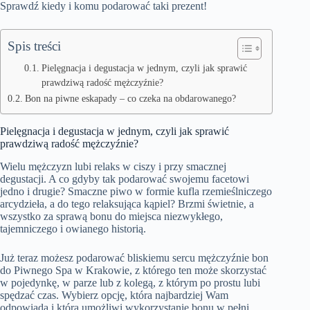
Sprawdź kiedy i komu podarować taki prezent!
Spis treści
Pielęgnacja i degustacja w jednym, czyli jak sprawić
prawdziwą radość mężczyźnie?
Bon na piwne eskapady – co czeka na obdarowanego?
Pielęgnacja i degustacja w jednym, czyli jak sprawić
prawdziwą radość mężczyźnie?
Wielu mężczyzn lubi relaks w ciszy i przy smacznej
degustacji. A co gdyby tak podarować swojemu facetowi
jedno i drugie? Smaczne piwo w formie kufla rzemieślniczego
arcydzieła, a do tego relaksująca kąpiel? Brzmi świetnie, a
wszystko za sprawą bonu do miejsca niezwykłego,
tajemniczego i owianego historią.
Już teraz możesz podarować bliskiemu sercu mężczyźnie
bon
do Piwnego Spa w Krakowie
, z którego ten może skorzystać
w pojedynkę, w parze lub z kolegą, z którym po prostu lubi
spędzać czas. Wybierz opcję, która najbardziej Wam
odpowiada i która umożliwi wykorzystanie bonu w pełni.