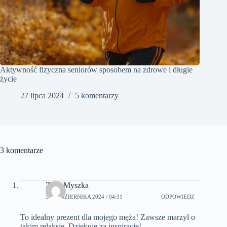
Aktywność fizyczna seniorów sposobem na zdrowe i długie
życie
27 lipca 2024
5 komentarzy
3 komentarze
ZosiaMyszka
3 PAŹDZIERNIKA 2024 / 04:31
ODPOWIEDZ
To idealny prezent dla mojego męża! Zawsze marzył o
takim relaksie. Dziękuję za inspirację!