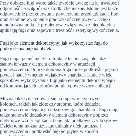
Przy doborze fugi warto także zwrócić uwagę na jej trwałość i
odporność na wilgoć oraz środki chemiczne. Istotne jest także
odpowiednie przygotowanie powierzchni przed aplikacją fugi
oraz staranne wykonanie prac wykończeniowych. Dzięki
temu można uniknąć problemów związanych z niedokładną
aplikacją fugi oraz zapewnić trwałość i estetykę wykończenia.
Fugi jako element dekoracyjny: jak wykorzystać fugi do
podkreślenia piękna płytek
Fugi mogą pełnić nie tylko funkcję techniczną, ale także
stanowić ważny element dekoracyjny w aranżacji
pomieszczenia. Dobrze dobrana fuga może podkreślić piękno
płytek i nadać wnętrzu wyjątkowy charakter. Istnieje wiele
sposobów wykorzystania fugi jako elementu dekoracyjnego –
od kontrastujących kolorów po nietypowe wzory aplikacji.
Można także zdecydować się na fugi w nietypowych
kolorach, takich jak złote czy srebrne, które dodadzą
pomieszczeniu elegancji i luksusowego charakteru. Fugi mogą
także stanowić dodatkowy element dekoracyjny poprzez
nietypowe wzory aplikacji, takie jak jodełkowe czy krzyżowe.
Dzięki temu można uzyskać unikalny efekt aranżacji
pomieszczenia i podkreślić piękno płytek w sposób