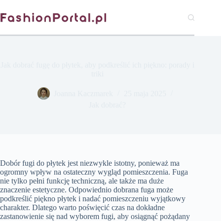
Przejdź
do
treści
Jak dobrać fugę do płytek, aby podkreślić ich piękno: porady i
triki
Joanna Kaczmarek
25 maja 2025
Jak dobrać?
Dobór fugi do płytek jest niezwykle istotny, ponieważ ma
ogromny wpływ na ostateczny wygląd pomieszczenia. Fuga
nie tylko pełni funkcję techniczną, ale także ma duże
znaczenie estetyczne. Odpowiednio dobrana fuga może
podkreślić piękno płytek i nadać pomieszczeniu wyjątkowy
charakter. Dlatego warto poświęcić czas na dokładne
zastanowienie się nad wyborem fugi, aby osiągnąć pożądany