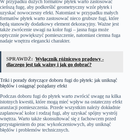
W przypadku dużych formatów płytek warto zastosować
cieńszą fugę, aby podkreślić geometryczny wzór płytek i
uzyskać nowoczesny efekt. Natomiast w przypadku małych
formatów płytek warto zastosować nieco grubsze fugi, które
będą stanowiły dodatkowy element dekoracyjny. Ważne jest
także zwrócenie uwagi na kolor fugi – jasna fuga może
optycznie powiększyć pomieszczenie, natomiast ciemna fuga
nadaje wnętrzu elegancki charakter.
SPRAWDŹ:
Wyłącznik różnicowo prądowy -
dlaczego jest tak ważny i jak go dobrać?
Triki i porady dotyczące doboru fugi do płytek: jak uniknąć
błędów i osiągnąć pożądany efekt
Podczas doboru fugi do płytek warto zwrócić uwagę na kilka
istotnych kwestii, które mogą mieć wpływ na ostateczny efekt
aranżacji pomieszczenia. Przede wszystkim należy dokładnie
zaplanować kolor i rodzaj fugi, aby uzyskać spójny wystrój
wnętrza. Warto także skonsultować się z fachowcem przed
przystąpieniem do prac wykończeniowych, aby uniknąć
błędów i problemów technicznych.