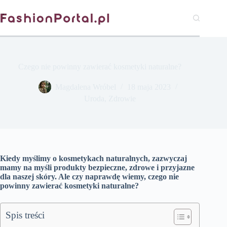
Przejdź
do
treści
Czego nie powinny zawierać kosmetyki naturalne?
Magdalena Wróbel
18 maja 2023
Uroda
,
Zdrowie
Kiedy myślimy o kosmetykach naturalnych, zazwyczaj
mamy na myśli produkty bezpieczne, zdrowe i przyjazne
dla naszej skóry. Ale czy naprawdę wiemy, czego nie
powinny zawierać kosmetyki naturalne?
Spis treści