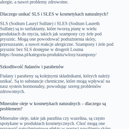
alergie, a nawet problemy zdrowotne.
Dlaczego unikać SLS i SLES w kosmetykach naturalnych?
SLS (Sodium Lauryl Sulfate) i SLES (Sodium Laureth
Sulfate) są to surfaktanty, które tworzą pianę w wielu
produktach do mycia, takich jak szampony czy żele pod
prysznic. Mogą one powodować podrażnienia skóry,
przesuszanie, a nawet reakcje alergiczne. Szampony i żele pod
prysznic bez SLS dostępne w drogerii Louma
https://louma.pl/kategoria-produktu/wlosy/szampony/
Szkodliwość ftalanów i parabenów
Ftalany i parabeny są kolejnymi składnikami, których należy
unikać. Są to substancje chemiczne, które mogą wpływać na
nasz system hormonalny, powodując szereg problemów
zdrowotnych.
Mineralne oleje w kosmetykach naturalnych – dlaczego są
problemem?
Mineralne oleje, takie jak parafina czy wazelina, są często
spotykane w produktach kosmetycznych. Choć mogą one
przynosić natychmiastowe efekty w postaci nawilżenia skóry,