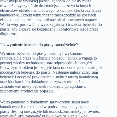
Inwestycja w wysokiej jakości bębenek do piasty może
również przyczynić się do zmniejszenia zużycia innych
elementów układu hamulcowego, takich jak klocki czy tarcze
hamulcowe. Dzięki temu można zaoszczędzić na kosztach
eksploatacji pojazdu oraz uniknąć nieplanowanych napraw.
Warto więc postawić na wysoką jakość i trwałość bębenka do
piasty, aby cieszyć się bezpieczną i komfortową jazdą przez
długi czas.
Jak wymienić bębenek do piasty samodzielnie?
Wymiana bębenka do piasty może być wykonana
samodzielnie przez właściciela pojazdu, jednak wymaga to
pewnej wiedzy technicznej oraz odpowiednich narzędzi.
Pierwszym krokiem jest zdjęcie koła oraz odkręcenie nakrętek
mocujących bębenek do piasty. Następnie należy zdjąć sam
bębenek i oczyścić powierzchnie styku z tarczą hamulcową
oraz klockami. Po dokładnym oczyszczeniu można
zamontować nowy bębenek i dokręcić go zgodnie z
zaleceniami producenta pojazdu.
Warto pamiętać o dokładnym sprawdzeniu stanu tarcz
hamulcowych oraz klocków podczas wymiany bębenka do
piasty. Jeśli są one zużyte lub uszkodzone, należy je również
wymienić, aby zapewnić prawidłowe działanie układu