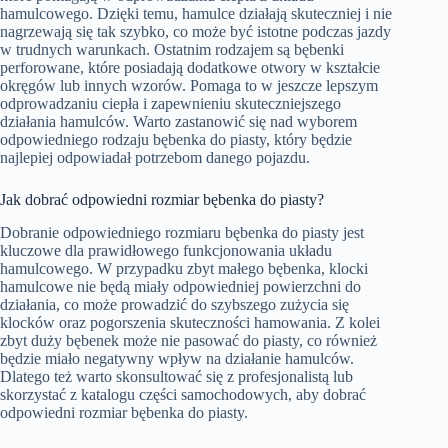
hamulcowego. Dzięki temu, hamulce działają skuteczniej i nie
nagrzewają się tak szybko, co może być istotne podczas jazdy
w trudnych warunkach. Ostatnim rodzajem są bębenki
perforowane, które posiadają dodatkowe otwory w kształcie
okręgów lub innych wzorów. Pomaga to w jeszcze lepszym
odprowadzaniu ciepła i zapewnieniu skuteczniejszego
działania hamulców. Warto zastanowić się nad wyborem
odpowiedniego rodzaju bębenka do piasty, który będzie
najlepiej odpowiadał potrzebom danego pojazdu.
Jak dobrać odpowiedni rozmiar bębenka do piasty?
Dobranie odpowiedniego rozmiaru bębenka do piasty jest
kluczowe dla prawidłowego funkcjonowania układu
hamulcowego. W przypadku zbyt małego bębenka, klocki
hamulcowe nie będą miały odpowiedniej powierzchni do
działania, co może prowadzić do szybszego zużycia się
klocków oraz pogorszenia skuteczności hamowania. Z kolei
zbyt duży bębenek może nie pasować do piasty, co również
będzie miało negatywny wpływ na działanie hamulców.
Dlatego też warto skonsultować się z profesjonalistą lub
skorzystać z katalogu części samochodowych, aby dobrać
odpowiedni rozmiar bębenka do piasty.