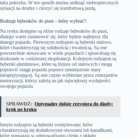
taka potrzeba. W ten sposób można uniknąć niebezpiecznych
sytuacji na drodze i cieszyć się komfortową jazdą.
Rodzaje bębenków do piast – który wybrać?
Na rynku dostępne są różne rodzaje bębenków do piast,
dlatego warto zastanowić się, który będzie najlepszy dla
danego pojazdu. Pierwszym rodzajem są bębenki stalowe,
które charakteryzują się solidnością i trwałością. Są one
powszechnie stosowane w wielu pojazdach i sprawdzają się
doskonale w codziennej eksploatacji. Kolejnym rodzajem są
bębenki aluminiowe, które są lżejsze od stalowych i mogą
poprawić osiągi pojazdu poprzez zmniejszenie masy
niesprężynującej. Są one często wybierane przez entuzjastów
motoryzacji, którzy zależą na jak największej wydajności
swojego pojazdu.
SPRAWDŹ:
Optymalny dobór rezystora do diody:
krok po kroku
Innym rodzajem są bębenki wentylowane, które
charakteryzują się dodatkowymi otworami lub kanalikami,
które pomagają w odprowadzaniu ciepła z układu