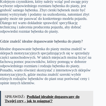
Kolejnym czynnikiem, który należy wziąć pod uwagę przy
wyborze odpowiedniego rozmiaru bębenka do piasty, jest
grubość samego bębenka. Zbyt cienki bębenek może być
mniej wytrzymały i podatny na uszkodzenia, natomiast zbyt
gruby może nie pasować do konkretnego modelu pojazdu.
Dlatego też warto dokładnie sprawdzić specyfikację
techniczną i zalecenia producenta pojazdu, aby dobrać
odpowiedni rozmiar bębenka do piasty.
Gdzie znaleźć idealne dopasowanie bębenka do piasty?
Idealne dopasowanie bębenka do piasty można znaleźć w
sklepach motoryzacyjnych specjalizujących się w sprzedaży
części samochodowych. W takich miejscach można liczyć na
fachową pomoc pracowników, którzy pomogą w doborze
odpowiedniego rozmiaru i rodzaju bębenka do piasty.
Ponadto, warto również skorzystać z internetowych sklepów
motoryzacyjnych, gdzie można znaleźć szeroki wybór
różnych rodzajów bębenków do piast oraz porównać ceny i
opinie innych klientów.
SPRAWDŹ:
Podkład idealnie dopasowany do
Twojej cery - jak to osiągnąć?