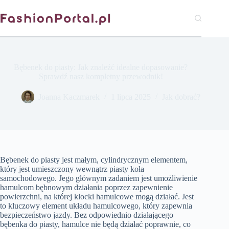
Przejdź
do
treści
Bębenek do piasty: Jak znaleźć idealne dopasowanie?
Sprawdź nasz kompletny przewodnik!
Joanna Kaczmarek
1 lipca 2025
Jak dobrać?
Bębenek do piasty jest małym, cylindrycznym elementem,
który jest umieszczony wewnątrz piasty koła
samochodowego. Jego głównym zadaniem jest umożliwienie
hamulcom bębnowym działania poprzez zapewnienie
powierzchni, na której klocki hamulcowe mogą działać. Jest
to kluczowy element układu hamulcowego, który zapewnia
bezpieczeństwo jazdy. Bez odpowiednio działającego
bębenka do piasty, hamulce nie będą działać poprawnie, co