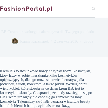
Przejdź
do
treści
BB Cream – rewolucyjna alternatywa dla Twojego podkładu
Joanna Kaczmarek
2 czerwca 2016
Uroda
Krem BB to stosunkowo nowy na rynku rodzaj kosmetyku,
który łączy w sobie mieszkankę kilku kosmetyków
upiększających, dlatego może stanowić alternatywę dla
podkładu, fluidu, korektora, a także pudru. Według opinii
wielu kobiet, które stosują na co dzień krem BB, jest to
kosmetyk doskonały. Co sprawia, że kiedy raz sięgnie się po
BB Cream już nigdy nie chce się go zamienić na inny
kosmetyk? Tajemniczy skrót BB oznacza właściwie beauty
balm lub blemish balm, czyli balsam na skazy,