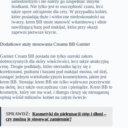
samodzielnym i nie należy go uzupełniać innymi
środkami. Nie tylko jest to oszczędność czasu, lecz
także spore odciążenie dla cery. W przypadku kobiet,
które posiadają duże i widoczne niedoskonałości na
twarzy, krem BB może stanowić witaminową i silnie
nawilżającą bazę pod makijaż, która przy okazji
zapewni pierwsze krycie.
Dodatkowe atuty stosowania Creamu BB Garnier
Garnier Cream BB posiada nie tylko szeroki zakres
dobroczynnych dla skóry właściwości, lecz także atrakcyjną
cenę. Drogie podkłady, które nierzadko łączy się z
korektorami, pudrami i bazami pod makijaż można, od dziś,
zastąpić jednym wielofunkcyjnym kosmetykiem, jakim jest
krem BB. Stosując krem BB nie tylko wpływasz pozytywnie
na skórę, lecz także oszczędzasz czas i pieniądze. Krem BB to
kosmetyk, który nie ma wad, i dlatego cieszy się nienaganną
opinią wśród milionów kobiet na całym świecie.
SPRAWDŹ:
Kosmetyki do pielęgnacji stóp i dłoni –
czy można je stosować zamiennie?