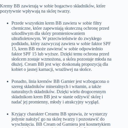
Kremy BB zawierają w sobie bogactwo składników, które
pozytywnie wpływają na skórę twarzy.
Przede wszystkim krem BB zawiera w sobie filtry
chemiczne, które zapewniają skuteczną ochronę przed
szkodliwym dla skóry promieniowaniem
ultrafioletowym. W przeciwieństwie do zwykłego
podkładu, który zazwyczaj zawiera w sobie faktor SPF
15, krem BB może zawierać w sobie odpowiednio
faktor SPF 15 lub wyższe. Dzięki temu ochrona przed
słońcem zostaje wzmożona, a skóra pozostaje młoda na
dłużej. Cream BB jest więc doskonałą propozycją dla
kobiet o jasnej karnacji, wrażliwej na słońce.
Ponadto, linia kremów BB Garnier jest wzbogacona o
szereg składników mineralnych i witamin, a także
naturalnych składników. Dzięki wielu drogocennym
składnikom krem BB jest w stanie odżywić skórę i
nadać jej promienny, młody i atrakcyjny wygląd.
Kryjący charakter Creamu BB sprawia, że wystarczy
jedynie nałożyć go na skórę twarzy i pozostawić do
wyschnięcia. BB Cream od Garniera jest kosmetykiem