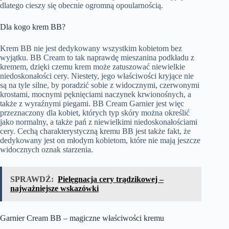
dlatego cieszy się obecnie ogromną opoularnością.
Dla kogo krem BB?
Krem BB nie jest dedykowany wszystkim kobietom bez
wyjątku. BB Cream to tak naprawdę mieszanina podkładu z
kremem, dzięki czemu krem może zatuszować niewielkie
niedoskonałości cery. Niestety, jego właściwości kryjące nie
są na tyle silne, by poradzić sobie z widocznymi, czerwonymi
krostami, mocnymi pęknięciami naczynek krwionośnych, a
także z wyraźnymi piegami.
BB Cream Garnier
jest więc
przeznaczony dla kobiet, których typ skóry można określić
jako normalny, a także pań z niewielkimi niedoskonałościami
cery. Cechą charakterystyczną kremu BB jest także fakt, że
dedykowany jest on młodym kobietom, które nie mają jeszcze
widocznych oznak starzenia.
SPRAWDŹ:
Pielęgnacja cery trądzikowej –
najważniejsze wskazówki
Garnier Cream BB – magiczne właściwości kremu