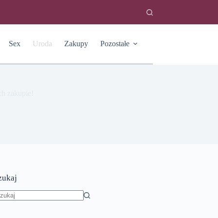
Sex
Uroda
Zakupy
Pozostałe
ch zakupie!
zukaj
rak
yników