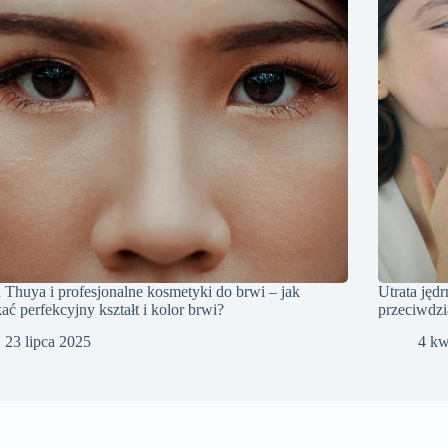
 Thuya i profesjonalne kosmetyki do brwi – jak
Utrata jęd
ać perfekcyjny kształt i kolor brwi?
przeciwdzi
23 lipca 2025
4 kw