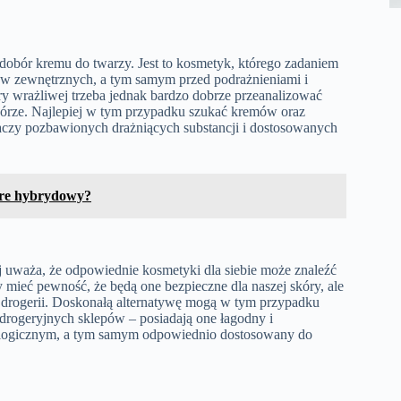
dobór kremu do twarzy. Jest to kosmetyk, którego zadaniem
ków zewnętrznych, a tym samym przed podrażnieniami i
y wrażliwej trzeba jednak bardzo dobrze przeanalizować
skórze. Najlepiej w tym przypadku szukać kremów oraz
naczy pozbawionych drażniących substancji i dostosowanych
ure hybrydowy?
ej uważa, że odpowiednie kosmetyki dla siebie może znaleźć
 mieć pewność, że będą one bezpieczne dla naszej skóry, ale
 z drogerii. Doskonałą alternatywę mogą w tym przypadku
 drogeryjnych sklepów – posiadają one łagodny i
atologicznym, a tym samym odpowiednio dostosowany do