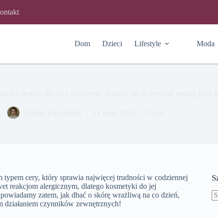
ontakt
Dom
Dzieci
Lifestyle
Moda
gnacji twarzy dla cery wrażliwej. Zobacz, na co zwrócić uwagę przy i
Joanna Kaczmarek
24 maja 2016
Uroda
 typem cery, który sprawia najwięcej trudności w codziennej
S
wet reakcjom alergicznym, dlatego kosmetyki do jej
odpowiadamy zatem, jak dbać o skórę wrażliwą na co dzień,
ym działaniem czynników zewnętrznych!
B
w