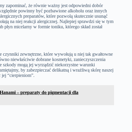
emy zapominać, że równie ważny jest odpowiedni dobór
zwzględnie powinny być pozbawione alkoholu oraz innych
lergicznych preparatów, które pozwolą skutecznie usunąć
łają na niej reakcji alergicznej. Najlepiej sprawdzi się w tym
 płyn micelarny w formie toniku, którego skład został
e czynniki zewnętrzne, które wywołują u niej tak gwałtowne
ówno niewłaściwie dobrane kosmetyki, zanieczyszczenia
ze szkody mogą jej wyrządzić niekorzystne warunki
miętajmy, by zabezpieczać delikatną i wrażliwą skórę naszej
 jej “cierpieniom”.
Hanami – preparaty do pigmentacji dla