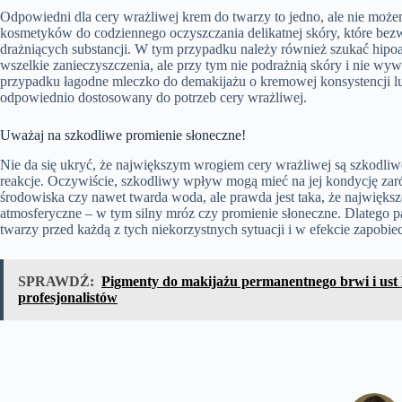
Odpowiedni dla cery wrażliwej krem do twarzy to jedno, ale nie moż
kosmetyków do codziennego oczyszczania delikatnej skóry, które be
drażniących substancji. W tym przypadku należy również szukać hipoa
wszelkie zanieczyszczenia, ale przy tym nie podrażnią skóry i nie wywo
przypadku łagodne mleczko do demakijażu o kremowej konsystencji lub
odpowiednio dostosowany do potrzeb cery wrażliwej.
Uważaj na szkodliwe promienie słoneczne!
Nie da się ukryć, że największym wrogiem cery wrażliwej są szkodliw
reakcje. Oczywiście, szkodliwy wpływ mogą mieć na jej kondycję zar
środowiska czy nawet twarda woda, ale prawda jest taka, że najwięks
atmosferyczne – w tym silny mróz czy promienie słoneczne. Dlatego pa
twarzy przed każdą z tych niekorzystnych sytuacji i w efekcie zapobiec
SPRAWDŹ:
Pigmenty do makijażu permanentnego brwi i ust 
profesjonalistów