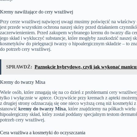
Kremy nawilżające do cery wrażliwej
Przy cerze wrażliwej najwięcej uwagi musimy poświęcić na właściwy 
jest przede wszystkim ochrona naszej skóry przed działaniem czynni
zaczerwienieniem. Przed zakupem wybranego kremu do twarzy dla cer
jego skład i wykluczyć substancje, które mogłyby zaszkodzić naszej 
kosmetyków do pielęgnacji twarzy o hipoalergicznym składzie – to z
do potrzeb cery wrażliwej.
SPRAWDŹ:
Paznokcie hybrydowe, czyli jak wykonać manic
Kremy do twarzy Mixa
Wiele osób, które zmagają się na co dzień z problemami cery wrażliw
tylko i wyłącznie w aptece. Oczywiście przy kremach z apteki możemy
z drugiej strony odznaczają się one nieco wyższą ceną niż kosmetyki
stanowić
kremy do twarzy Mixa
, które znajdziemy na półkach wielu
hipoalergiczny skład, który został poddany specjalnym testom derm
potrzeb cery wrażliwej.
Cera wrażliwa a kosmetyki do oczyszczania