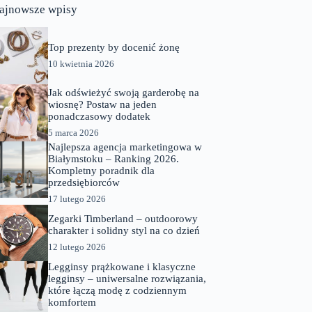
ajnowsze wpisy
Top prezenty by docenić żonę
10 kwietnia 2026
Jak odświeżyć swoją garderobę na
wiosnę? Postaw na jeden
ponadczasowy dodatek
5 marca 2026
Najlepsza agencja marketingowa w
Białymstoku – Ranking 2026.
Kompletny poradnik dla
przedsiębiorców
17 lutego 2026
Zegarki Timberland – outdoorowy
charakter i solidny styl na co dzień
12 lutego 2026
Legginsy prążkowane i klasyczne
legginsy – uniwersalne rozwiązania,
które łączą modę z codziennym
komfortem