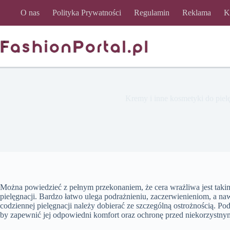
Przejdź
O nas
Polityka Prywatności
Regulamin
Reklama
K
do
treści
Kremy i inne kosmetyki do pielę
Można powiedzieć z pełnym przekonaniem, że cera wrażliwa jest takim
pielęgnacji. Bardzo łatwo ulega podrażnieniu, zaczerwienieniom, a na
codziennej pielęgnacji należy dobierać ze szczególną ostrożnością. P
by zapewnić jej odpowiedni komfort oraz ochronę przed niekorzystn