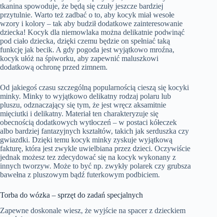
tkanina spowoduje, że będą się czuły jeszcze bardziej
przytulnie. Warto też zadbać o to, aby kocyk miał wesołe
wzory i kolory – tak aby budził dodatkowe zainteresowanie
dziecka! Kocyk dla niemowlaka można delikatnie podwinąć
pod ciało dziecka, dzięki czemu będzie on spełniać taką
funkcję jak becik. A gdy pogoda jest wyjątkowo mroźna,
kocyk ułóż na śpiworku, aby zapewnić maluszkowi
dodatkową ochronę przed zimnem.
Od jakiegoś czasu szczególną popularnością cieszą się kocyki
minky. Minky to wyjątkowo delikatny rodzaj polaru lub
pluszu, odznaczający się tym, że jest wręcz aksamitnie
mięciutki i delikatny. Materiał ten charakteryzuje się
obecnością dodatkowych wytłoczeń – w postaci kółeczek
albo bardziej fantazyjnych kształtów, takich jak serduszka czy
gwiazdki. Dzięki temu kocyk minky zyskuje wyjątkową
fakturę, która jest zwykle uwielbiana przez dzieci. Oczywiście
jednak możesz tez zdecydować się na kocyk wykonany z
innych tworzyw. Może to być np. zwykły polarek czy grubsza
bawełna z pluszowym bądź futerkowym podbiciem.
Torba do wózka – sprzęt do zadań specjalnych
Zapewne doskonale wiesz, że wyjście na spacer z dzieckiem