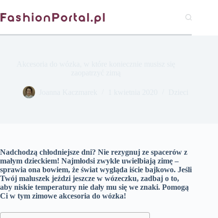
Przejdź
do
treści
Akcesoria do wózka, w które koniecznie musisz się
zaopatrzyć zimą
Joanna Kaczmarek
1 kwietnia 2020
Dzieci
Nadchodzą chłodniejsze dni? Nie rezygnuj ze spacerów z
małym dzieckiem! Najmłodsi zwykle uwielbiają zimę –
sprawia ona bowiem, że świat wygląda iście bajkowo. Jeśli
Twój maluszek jeździ jeszcze w wózeczku, zadbaj o to,
aby niskie temperatury nie dały mu się we znaki. Pomogą
Ci w tym zimowe akcesoria do wózka!