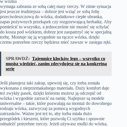
w wózku
wymaga zabrania ze sobą całej masy rzeczy. W zimie sytuacja
jest jeszcze trudniejsza – dobrze jest wziąć ze sobą folię
przeciwdeszczową do wózka, dodatkowe ciepłe ubranka,
zapas pożywnych przekąsek czy rozgrzewającą herbatkę. Aby
pomieścić to wszystko, a jednocześnie nie musieć się schylać
do kosza pod wózkiem, dobrze jest zaopatrzyć się w specjalną
torbę. Montuje się ją wygodnie na rączce wózka, dzięki
czemu potrzebne rzeczy będziesz mieć zawsze w zasięgu ręki.
SPRAWDŹ:
Tajemnice klocków lego – wszystko co
musisz wiedzieć, zanim zdecydujesz się na konkretną
serię
Jeśli planujesz taki zakup, upewnij się, czy torba została
wykonana z nieprzemakalnego materiału. Duży komfort daje
też zwykły pasek, dzięki któremu możesz ją odczepić od
wózka i wygodnie zarzucić na ramię. Najlepsze są modele
uniwersalne – takie, które pozwalają na montaż do dowolnego
rodzaju wózka, zazwyczaj za pomocą wygodnych
zatrzasków. Ważne jest też to, aby torba miała dużo
przegródek i kieszeni, które pozwolą Ci szybko i sprawnie
odnaleźć potrzebne rzeczy. Jeżeli używasz mufki do wózka,