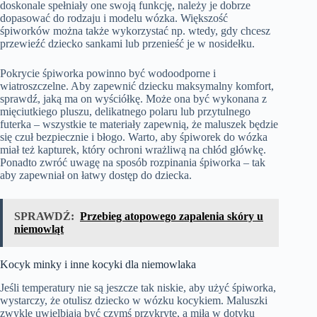
doskonale spełniały one swoją funkcję, należy je dobrze
dopasować do rodzaju i modelu wózka. Większość
śpiworków można także wykorzystać np. wtedy, gdy chcesz
przewieźć dziecko sankami lub przenieść je w nosidełku.
Pokrycie śpiworka powinno być wodoodporne i
wiatroszczelne. Aby zapewnić dziecku maksymalny komfort,
sprawdź, jaką ma on wyściółkę. Może ona być wykonana z
mięciutkiego pluszu, delikatnego polaru lub przytulnego
futerka – wszystkie te materiały zapewnią, że maluszek będzie
się czuł bezpiecznie i błogo. Warto, aby śpiworek do wózka
miał też kapturek, który ochroni wrażliwą na chłód główkę.
Ponadto zwróć uwagę na sposób rozpinania śpiworka – tak
aby zapewniał on łatwy dostęp do dziecka.
SPRAWDŹ:
Przebieg atopowego zapalenia skóry u
niemowląt
Kocyk minky i inne kocyki dla niemowlaka
Jeśli temperatury nie są jeszcze tak niskie, aby użyć śpiworka,
wystarczy, że otulisz dziecko w wózku kocykiem. Maluszki
zwykle uwielbiają być czymś przykryte, a miła w dotyku