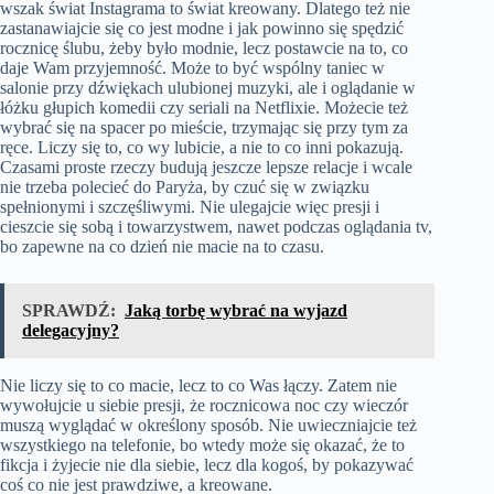
wszak świat Instagrama to świat kreowany. Dlatego też nie
zastanawiajcie się co jest modne i jak powinno się spędzić
rocznicę ślubu, żeby było modnie, lecz postawcie na to, co
daje Wam przyjemność. Może to być wspólny taniec w
salonie przy dźwiękach ulubionej muzyki, ale i oglądanie w
łóżku głupich komedii czy seriali na Netflixie. Możecie też
wybrać się na spacer po mieście, trzymając się przy tym za
ręce. Liczy się to, co wy lubicie, a nie to co inni pokazują.
Czasami proste rzeczy budują jeszcze lepsze relacje i wcale
nie trzeba polecieć do Paryża, by czuć się w związku
spełnionymi i szczęśliwymi. Nie ulegajcie więc presji i
cieszcie się sobą i towarzystwem, nawet podczas oglądania tv,
bo zapewne na co dzień nie macie na to czasu.
SPRAWDŹ:
Jaką torbę wybrać na wyjazd
delegacyjny?
Nie liczy się to co macie, lecz to co Was łączy. Zatem nie
wywołujcie u siebie presji, że rocznicowa noc czy wieczór
muszą wyglądać w określony sposób. Nie uwieczniajcie też
wszystkiego na telefonie, bo wtedy może się okazać, że to
fikcja i żyjecie nie dla siebie, lecz dla kogoś, by pokazywać
coś co nie jest prawdziwe, a kreowane.