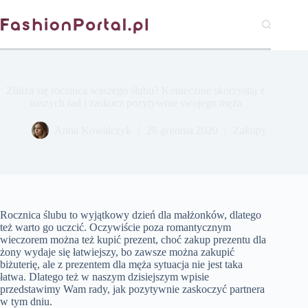
Przejdź
do
treści
Zbliża się rocznica waszego ślubu? Koniecznie skorzystaj z
naszych rad i zaskocz pozytywnie swojego męża
Anna Kowalczyk
28 grudnia 2020
Zakupy
Rocznica ślubu to wyjątkowy dzień dla małżonków, dlatego
też warto go uczcić. Oczywiście poza romantycznym
wieczorem można też kupić prezent, choć zakup prezentu dla
żony wydaje się łatwiejszy, bo zawsze można zakupić
biżuterię, ale z prezentem dla męża sytuacja nie jest taka
łatwa. Dlatego też w naszym dzisiejszym wpisie
przedstawimy Wam rady, jak pozytywnie zaskoczyć partnera
w tym dniu.