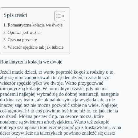
Spis treści
Romantyczna kolacja we dwoje
Oprawa jest ważna
Czas na prezenty
Wieczór spędźcie tak jak lubicie
Romantyczna kolacja we dwoje
Jeżeli macie dzieci, to warto poprosić kogoś z rodziny o to,
aby się nimi zaopiekował i ten jeden dzień, a zasadniczo
wieczór spędzić tylko we dwoje. Warto przygotować
romantyczną kolację. W normalnym czasie, gdy nie ma
pandemii najlepiej wybrać się do dobrej restauracji, następnie
do kina czy teatru, ale aktualnie sytuacja wygląda tak, a nie
inaczej stąd też nie można pozwolić sobie na wiele. Najlepiej
coś ugotować i to coś powinno być inne niż to, co jadacie na
co dzień. Można postawić np. na owoce morza, które
notabene są świetnym afrodyzjakiem. Warto też zakupić
dobrego szampana i koniecznie podać go z truskawkami. A na
deser oczywiście na talerzykach powinno znaleźć się ciasto