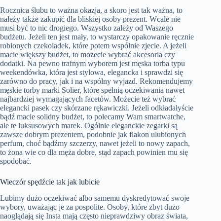
Rocznica ślubu to ważna okazja, a skoro jest tak ważna, to
należy także zakupić dla bliskiej osoby prezent. Wcale nie
musi być to nic drogiego. Wszystko zależy od Waszego
budżetu. Jeżeli ten jest mały, to wystarczy opakowanie ręcznie
robionych czekoladek, które potem wspólnie zjecie. A jeżeli
macie większy budżet, to możecie wybrać akcesoria czy
dodatki. Na pewno trafnym wyborem jest męska torba typu
weekendówka, która jest stylowa, elegancka i sprawdzi się
zarówno do pracy, jak i na wspólny wyjazd. Rekomendujemy
męskie torby marki Solier
, które spełnią oczekiwania nawet
najbardziej wymagających facetów. Możecie też wybrać
elegancki pasek czy skórzane rękawiczki. Jeżeli odkładałyście
bądź macie solidny budżet, to polecamy Wam smartwatche,
ale te luksusowych marek. Ogólnie eleganckie zegarki są
zawsze dobrym prezentem, podobnie jak flakon ulubionych
perfum, choć bądźmy szczerzy, nawet jeżeli to nowy zapach,
to żona wie co dla męża dobre, stąd zapach powinien mu się
spodobać.
Wieczór spędźcie tak jak lubicie
Lubimy dużo oczekiwać albo samemu dyskredytować swoje
wybory, uważając je za pospolite. Osoby, które zbyt dużo
naoglądają się Insta mają często nieprawdziwy obraz świata,