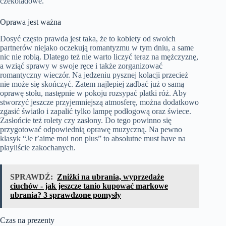
czekoladowe.
Oprawa jest ważna
Dosyć często prawda jest taka, że to kobiety od swoich
partnerów niejako oczekują romantyzmu w tym dniu, a same
nic nie robią. Dlatego też nie warto liczyć teraz na mężczyznę,
a wziąć sprawy w swoje ręce i także zorganizować
romantyczny wieczór. Na jedzeniu pysznej kolacji przecież
nie może się skończyć. Zatem najlepiej zadbać już o samą
oprawę stołu, następnie w pokoju rozsypać płatki róż. Aby
stworzyć jeszcze przyjemniejszą atmosferę, można dodatkowo
zgasić światło i zapalić tylko lampę podłogową oraz świece.
Zasłońcie też rolety czy zasłony. Do tego powinno się
przygotować odpowiednią oprawę muzyczną. Na pewno
klasyk “Je t’aime moi non plus” to absolutne must have na
playliście zakochanych.
SPRAWDŹ:
Zniżki na ubrania, wyprzedaże
ciuchów - jak jeszcze tanio kupować markowe
ubrania? 3 sprawdzone pomysły
Czas na prezenty