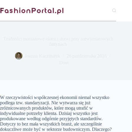
Przejdź
do
treści
Trudności montażowe okien i drzwi przy niewymiarowych
futrynach
Joanna Kaczmarek
26 października 2016
Dom
W rzeczywistości współczesnej ekonomii niemal wszystko
podlega tzw. standaryzacji. Nie wytwarza się już
zróżnicowanych produktów, które mogą utrafić w
indywidualne potrzeby klienta. Dzisiaj wszystko jest
produkowane według odgórnie przyjętych standardów.
Dotyczy to bez mała wszystkich branż, ale szczególnie
dokuczliwe może być w sektorze budowniczym. Dlaczego?