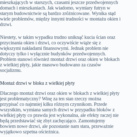
mieszkających w starszych, czasami jeszcze przedwojennych
domach i mieszkaniach. Jak wiadomo, wymiary futryn w
starym budownictwie są bardzo zróżnicowane. Wynika stąd
wiele problemów, między innymi trudności w montażu okien i
drzwi.
Niestety, w takim wypadku trudno uniknąć kucia ścian oraz
przycinania okien i drzwi, co oczywiście wiąże się z
większymi nakładami finansowymi. Jednak problem nie
dotyczy tylko i wyłącznie budynków przedwojennych.
Problem stanowi również montaż drzwi oraz okien w blokach
z wielkiej płyty, jakie masowo budowano za czasów
socjalizmu.
Montaż drzwi w bloku z wielkiej płyty
Dlaczego montaż drzwi oraz okien w blokach z wielkiej płyty
jest problematyczny? Winę za ten stan rzeczy można
przypisać co najmniej kilku różnym czynnikom. Przede
wszystkim, wymiana samych drzwi w przypadku bloków z
wielkiej płyty co prawda jest wykonalna, ale efekty raczej nie
będą przedstawiać się zbyt zachęcająco. Zamontujemy
bowiem nowe drzwi, ale pozostanie nam stara, przeważnie
wyjątkowo szpetna ościeżnica.