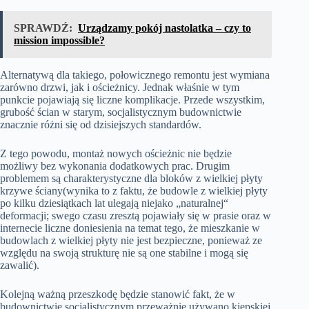
SPRAWDŹ:
Urządzamy pokój nastolatka – czy to
mission impossible?
Alternatywą dla takiego, połowicznego remontu jest wymiana
zarówno drzwi, jak i ościeżnicy. Jednak właśnie w tym
punkcie pojawiają się liczne komplikacje. Przede wszystkim,
grubość ścian w starym, socjalistycznym budownictwie
znacznie różni się od dzisiejszych standardów.
Z tego powodu, montaż nowych ościeżnic nie będzie
możliwy bez wykonania dodatkowych prac. Drugim
problemem są charakterystyczne dla bloków z wielkiej płyty
krzywe ściany(wynika to z faktu, że budowle z wielkiej płyty
po kilku dziesiątkach lat ulegają niejako „naturalnej“
deformacji; swego czasu zresztą pojawiały się w prasie oraz w
internecie liczne doniesienia na temat tego, że mieszkanie w
budowlach z wielkiej płyty nie jest bezpieczne, ponieważ ze
względu na swoją strukturę nie są one stabilne i mogą się
zawalić).
Kolejną ważną przeszkodę będzie stanowić fakt, że w
budownictwie socjalistycznym przeważnie używano kiepskiej