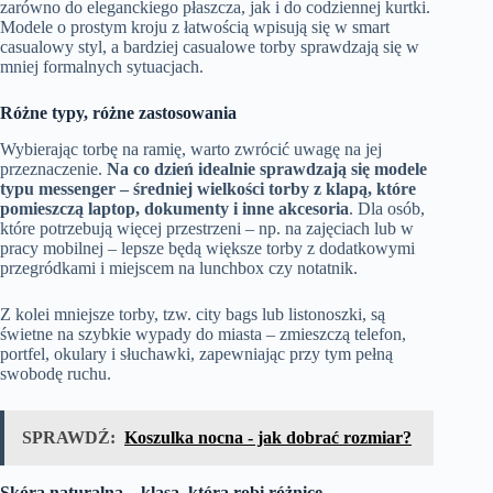
zarówno do eleganckiego płaszcza, jak i do codziennej kurtki.
Modele o prostym kroju z łatwością wpisują się w smart
casualowy styl, a bardziej casualowe torby sprawdzają się w
mniej formalnych sytuacjach.
Różne typy, różne zastosowania
Wybierając torbę na ramię, warto zwrócić uwagę na jej
przeznaczenie.
Na co dzień idealnie sprawdzają się modele
typu messenger – średniej wielkości torby z klapą, które
pomieszczą laptop, dokumenty i inne akcesoria
. Dla osób,
które potrzebują więcej przestrzeni – np. na zajęciach lub w
pracy mobilnej – lepsze będą większe torby z dodatkowymi
przegródkami i miejscem na lunchbox czy notatnik.
Z kolei mniejsze torby, tzw. city bags lub listonoszki, są
świetne na szybkie wypady do miasta – zmieszczą telefon,
portfel, okulary i słuchawki, zapewniając przy tym pełną
swobodę ruchu.
SPRAWDŹ:
Koszulka nocna - jak dobrać rozmiar?
Skóra naturalna – klasa, która robi różnicę