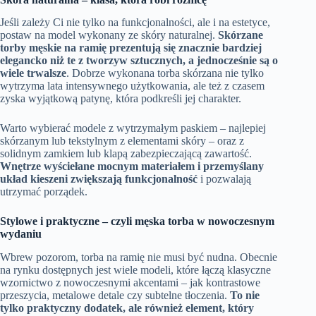
Jeśli zależy Ci nie tylko na funkcjonalności, ale i na estetyce,
postaw na model wykonany ze skóry naturalnej.
Skórzane
torby męskie na ramię prezentują się znacznie bardziej
elegancko niż te z tworzyw sztucznych, a jednocześnie są o
wiele trwalsze
. Dobrze wykonana torba skórzana nie tylko
wytrzyma lata intensywnego użytkowania, ale też z czasem
zyska wyjątkową patynę, która podkreśli jej charakter.
Warto wybierać modele z wytrzymałym paskiem – najlepiej
skórzanym lub tekstylnym z elementami skóry – oraz z
solidnym zamkiem lub klapą zabezpieczającą zawartość.
Wnętrze wyściełane mocnym materiałem i przemyślany
układ kieszeni zwiększają funkcjonalność
i pozwalają
utrzymać porządek.
Stylowe i praktyczne – czyli męska torba w nowoczesnym
wydaniu
Wbrew pozorom, torba na ramię nie musi być nudna. Obecnie
na rynku dostępnych jest wiele modeli, które łączą klasyczne
wzornictwo z nowoczesnymi akcentami – jak kontrastowe
przeszycia, metalowe detale czy subtelne tłoczenia.
To nie
tylko praktyczny dodatek, ale również element, który