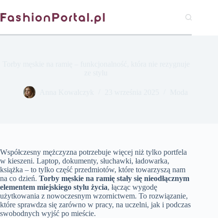
Przejdź
do
treści
Torby męskie na ramię – funkcjonalność, która nie rezygnuje
ze stylu
Anna Kowalczyk
23 września 2025
Moda
Współczesny mężczyzna potrzebuje więcej niż tylko portfela
w kieszeni. Laptop, dokumenty, słuchawki, ładowarka,
książka – to tylko część przedmiotów, które towarzyszą nam
na co dzień.
Torby męskie na ramię stały się nieodłącznym
elementem miejskiego stylu życia
, łącząc wygodę
użytkowania z nowoczesnym wzornictwem. To rozwiązanie,
które sprawdza się zarówno w pracy, na uczelni, jak i podczas
swobodnych wyjść po mieście.