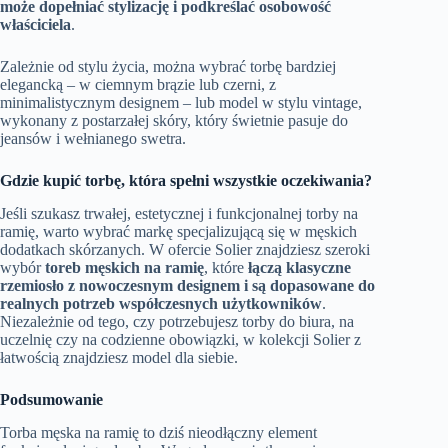
może dopełniać stylizację i podkreślać osobowość
właściciela
.
Zależnie od stylu życia, można wybrać torbę bardziej
elegancką – w ciemnym brązie lub czerni, z
minimalistycznym designem – lub model w stylu vintage,
wykonany z postarzałej skóry, który świetnie pasuje do
jeansów i wełnianego swetra.
Gdzie kupić torbę, która spełni wszystkie oczekiwania?
Jeśli szukasz trwałej, estetycznej i funkcjonalnej torby na
ramię, warto wybrać markę specjalizującą się w męskich
dodatkach skórzanych. W ofercie Solier znajdziesz szeroki
wybór
toreb męskich na ramię
, które
łączą klasyczne
rzemiosło z nowoczesnym designem i są dopasowane do
realnych potrzeb współczesnych użytkowników
.
Niezależnie od tego, czy potrzebujesz torby do biura, na
uczelnię czy na codzienne obowiązki, w kolekcji Solier z
łatwością znajdziesz model dla siebie.
Podsumowanie
Torba męska na ramię to dziś nieodłączny element