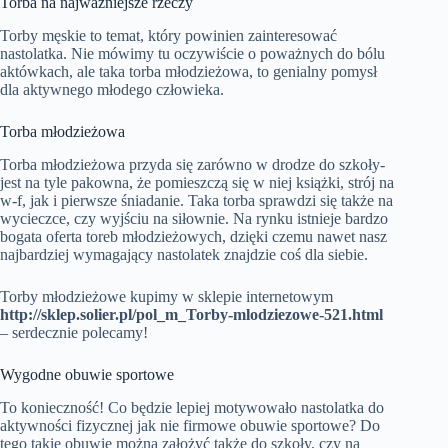
Torba na najważniejsze rzeczy
Torby męskie to temat, który powinien zainteresować
nastolatka. Nie mówimy tu oczywiście o poważnych do bólu
aktówkach, ale taka torba młodzieżowa, to genialny pomysł
dla aktywnego młodego człowieka.
Torba młodzieżowa
Torba młodzieżowa przyda się zarówno w drodze do szkoły-
jest na tyle pakowna, że pomieszczą się w niej książki, strój na
w-f, jak i pierwsze śniadanie. Taka torba sprawdzi się także na
wycieczce, czy wyjściu na siłownie. Na rynku istnieje bardzo
bogata oferta toreb młodzieżowych, dzięki czemu nawet nasz
najbardziej wymagający nastolatek znajdzie coś dla siebie.
Torby młodzieżowe kupimy w sklepie internetowym
http://sklep.solier.pl/pol_m_Torby-mlodziezowe-521.html
– serdecznie polecamy!
Wygodne obuwie sportowe
To konieczność! Co będzie lepiej motywowało nastolatka do
aktywności fizycznej jak nie firmowe obuwie sportowe? Do
tego takie obuwie można założyć także do szkoły, czy na