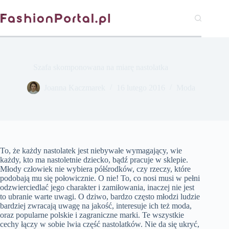
Przejdź
do
treści
Szafa skomponowana na miarę nastolatka
Joanna Kaczmarek
16 lutego 2016
Moda
To, że każdy nastolatek jest niebywałe wymagający, wie
każdy, kto ma nastoletnie dziecko, bądź pracuje w sklepie.
Młody człowiek nie wybiera półśrodków, czy rzeczy, które
podobają mu się połowicznie. O nie! To, co nosi musi w pełni
odzwierciedlać jego charakter i zamiłowania, inaczej nie jest
to ubranie warte uwagi. O dziwo, bardzo często młodzi ludzie
bardziej zwracają uwagę na jakość, interesuje ich też moda,
oraz popularne polskie i zagraniczne marki. Te wszystkie
cechy łączy w sobie lwia część nastolatków. Nie da się ukryć,