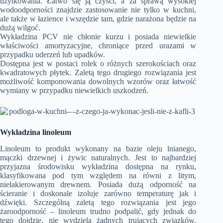
użytkowania. Łatwo się ją czyści, a za sprawą wysokiej
wodoodporności znajdzie zastosowanie nie tylko w kuchni,
ale także w łazience i wszędzie tam, gdzie narażona będzie na
dużą wilgoć.
Wykładzina PCV
nie chłonie kurzu i posiada niewielkie
właściwości amortyzacyjne, chroniące przed urazami w
przypadku uderzeń lub upadków.
Dostępna jest w postaci rolek o różnych szerokościach oraz
kwadratowych płytek. Zaletą tego drugiego rozwiązania jest
możliwość komponowania dowolnych wzorów oraz łatwość
wymiany w przypadku niewielkich uszkodzeń.
Wykładzina linoleum
Linoleum to produkt wykonany na bazie oleju lnianego,
mączki drzewnej i żywic naturalnych. Jest to najbardziej
przyjazna środowisku wykładzina dostępna na rynku,
klasyfikowana pod tym względem na równi z litym,
nielakierowanym drewnem. Posiada dużą odporność na
ścieranie i doskonale izoluje zarówno temperaturę jak i
dźwięki. Szczególną zaletą tego rozwiązania jest jego
żaroodporność – linoleum trudno podpalić, gdy jednak do
tego dojdzie, nie wydziela żadnych trujących związków.