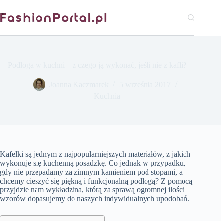
Przejdź
do
treści
Podłoga w kuchni – z czego ją wykonać, jeśli nie z kafli?
Joanna Kaczmarek
5 września 2017
Kuchnia
Kafelki są jednym z najpopularniejszych materiałów, z jakich
wykonuje się kuchenną posadzkę. Co jednak w przypadku,
gdy nie przepadamy za zimnym kamieniem pod stopami, a
chcemy cieszyć się piękną i funkcjonalną podłogą? Z pomocą
przyjdzie nam wykładzina, którą za sprawą ogromnej ilości
wzorów dopasujemy do naszych indywidualnych upodobań.