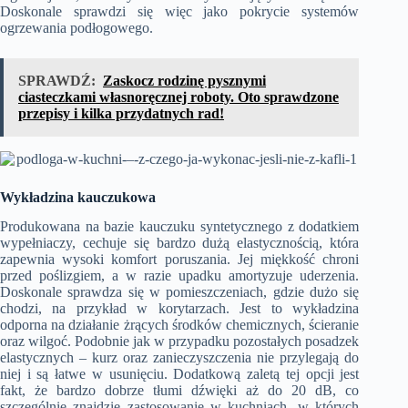
Doskonale sprawdzi się więc jako pokrycie systemów
ogrzewania podłogowego.
SPRAWDŹ:
Zaskocz rodzinę pysznymi
ciasteczkami własnoręcznej roboty. Oto sprawdzone
przepisy i kilka przydatnych rad!
Wykładzina kauczukowa
Produkowana na bazie kauczuku syntetycznego z dodatkiem
wypełniaczy, cechuje się bardzo dużą elastycznością, która
zapewnia wysoki komfort poruszania. Jej miękkość chroni
przed poślizgiem, a w razie upadku amortyzuje uderzenia.
Doskonale sprawdza się w pomieszczeniach, gdzie dużo się
chodzi, na przykład w korytarzach. Jest to wykładzina
odporna na działanie żrących środków chemicznych, ścieranie
oraz wilgoć. Podobnie jak w przypadku pozostałych posadzek
elastycznych – kurz oraz zanieczyszczenia nie przylegają do
niej i są łatwe w usunięciu. Dodatkową zaletą tej opcji jest
fakt, że bardzo dobrze tłumi dźwięki aż do 20 dB, co
szczególnie znajdzie zastosowanie w kuchniach, w których