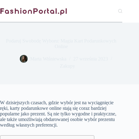
Przejdź
do
treści
Podaruj Swobodę Wyboru: Magia Kart Podarunkowych
Online
Marta Wiśniewska
27 września 2023
Zakupy
W dzisiejszych czasach, gdzie wybór jest na wyciągnięcie
ręki, karty podarunkowe online stają się coraz bardziej
popularne jako prezent. Są nie tylko wygodne i praktyczne,
ale także umożliwiają obdarowanej osobie wybór prezentu
według własnych preferencji.