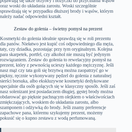
pojawiają się także brzytwy i nożyczki do przycinania wąsów
oraz woski do układania zarostu. Woski szczególnie
sprawdzają się w przypadku dłuższej brody i wąsów, którym
należy nadać odpowiedni kształt.
Zestaw do golenia – świetny pomysł na prezent
Kosmetyki do golenia idealnie sprawdzą się w roli prezentu
dla panów. Niełatwo jest kupić coś odpowiedniego dla męża,
taty, czy dziadka, pozostając przy tym oryginalnym. Kolejna
para skarpetek, portfel, czy alkohol nie muszą być jedynym
rozwiązaniem.
Zestaw do golenia
to rewelacyjny pomysł na
prezent, który z pewnością ucieszy każdego mężczyznę. Jeśli
nasz mąż czy tata goli się brzytwą można zaopatrzyć go w
piękny, ręcznie wykonywany pędzel do golenia z naturalnej
sierści borsuka, albo ekskluzywne kosmetyki dedykowane
specjalnie dla osób golących się w klasyczny sposób. Jeśli zaś
nasz solenizant jest posiadaczem długiej, gęstej brody można
obdarować go pięknie pachnącym olejkiem o właściwościach
zmiękczających, woskiem do układania zarostu, albo
szamponem i odżywką do brody. Jeśli znamy preferencje
zapachowe pana, któremu szykujemy prezent, możemy
pokusić się o kupno zestawu z wodą perfumowaną.