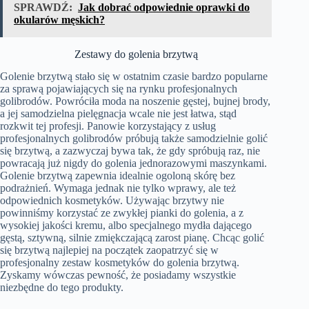
SPRAWDŹ:
Jak dobrać odpowiednie oprawki do
okularów męskich?
Zestawy do golenia brzytwą
Golenie brzytwą stało się w ostatnim czasie bardzo popularne
za sprawą pojawiających się na rynku profesjonalnych
golibrodów. Powróciła moda na noszenie gęstej, bujnej brody,
a jej samodzielna pielęgnacja wcale nie jest łatwa, stąd
rozkwit tej profesji. Panowie korzystający z usług
profesjonalnych golibrodów próbują także samodzielnie golić
się brzytwą, a zazwyczaj bywa tak, że gdy spróbują raz, nie
powracają już nigdy do golenia jednorazowymi maszynkami.
Golenie brzytwą zapewnia idealnie ogoloną skórę bez
podrażnień. Wymaga jednak nie tylko wprawy, ale też
odpowiednich kosmetyków. Używając brzytwy nie
powinniśmy korzystać ze zwykłej pianki do golenia, a z
wysokiej jakości kremu, albo specjalnego mydła dającego
gęstą, sztywną, silnie zmiękczającą zarost pianę. Chcąc golić
się brzytwą najlepiej na początek zaopatrzyć się w
profesjonalny zestaw kosmetyków do golenia brzytwą.
Zyskamy wówczas pewność, że posiadamy wszystkie
niezbędne do tego produkty.