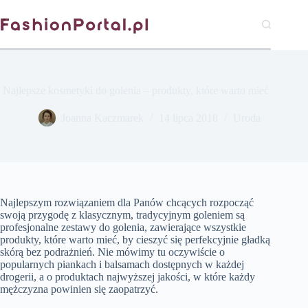
Przejdź
do
treści
Najlepsze kosmetyki do golenia – produkty, które warto mieć
Joanna Kaczmarek
14 lipca 2018
Uroda
Najlepszym rozwiązaniem dla Panów chcących rozpocząć
swoją przygodę z klasycznym, tradycyjnym goleniem są
profesjonalne zestawy do golenia, zawierające wszystkie
produkty, które warto mieć, by cieszyć się perfekcyjnie gładką
skórą bez podrażnień. Nie mówimy tu oczywiście o
popularnych piankach i balsamach dostępnych w każdej
drogerii, a o produktach najwyższej jakości, w które każdy
mężczyzna powinien się zaopatrzyć.