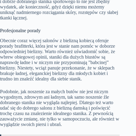
i dobrze dobranego stanika sportowego to nie jest zbędny
wydatek, ale konieczność, gdyż dzięki niemu możemy
uniknąć nadmiernego rozciągania skóry, rozstępów czy słabej
tkanki łącznej.
Profesjonalne porady
Obecnie coraz więcej salonów z bielizną kobiecą oferuje
porady brafitterki, która jest w stanie nam pomóc w doborze
odpowiedniej bielizny. Warto również uświadomić sobie, że
wbrew obiegowej opinii, staniki dla dużych biustów są
naprawdę ładne i w niczym nie przypominają ”babcinej”
bielizny. Niestety, wciąż panuje przekonanie, że w sklepach
brakuje ładnej, eleganckiej bielizny dla młodych kobiet i
trudno im znaleźć idealny dla siebie stanik.
Podobnie, jak noszenie za małych butów nie jest niczym
wygodnym, zdrowym ani ładnym, tak samo noszenie źle
dobranego stanika nie wygląda najlepiej. Dlatego też warto
udać się do dobrego salonu z bielizną damską i poświęcić
trochę czasu na znalezienie idealnego stanika. Z pewnością
zauważycie zmianę, nie tylko w samopoczuciu, ale również w
wyglądzie swoich piersi i ubrań.