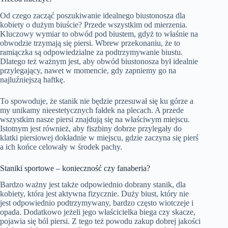
Od czego zacząć poszukiwanie idealnego biustonosza dla
kobiety o dużym biuście? Przede wszystkim od mierzenia.
Kluczowy wymiar to obwód pod biustem, gdyż to właśnie na
obwodzie trzymają się piersi. Wbrew przekonaniu, że to
ramiączka są odpowiedzialne za podtrzymywanie biustu.
Dlatego też ważnym jest, aby obwód biustonosza był idealnie
przylegający, nawet w momencie, gdy zapniemy go na
najluźniejszą haftkę.
To spowoduje, że stanik nie będzie przesuwał się ku górze a
my unikamy nieestetycznych fałdek na plecach. A przede
wszystkim nasze piersi znajdują się na właściwym miejscu.
Istotnym jest również, aby fiszbiny dobrze przylegały do
klatki piersiowej dokładnie w miejscu, gdzie zaczyna się pierś
a ich końce celowały w środek pachy.
Staniki sportowe – konieczność czy fanaberia?
Bardzo ważny jest także odpowiednio dobrany stanik, dla
kobiety, która jest aktywna fizycznie. Duży biust, który nie
jest odpowiednio podtrzymywany, bardzo często wiotczeje i
opada. Dodatkowo jeżeli jego właścicielka biega czy skacze,
pojawia się ból piersi. Z tego też powodu zakup dobrej jakości