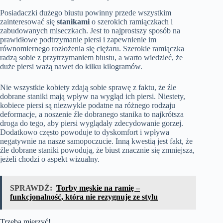
Posiadaczki dużego biustu powinny przede wszystkim
zainteresować się
stanikami
o szerokich ramiączkach i
zabudowanych miseczkach. Jest to najprostszy sposób na
prawidłowe podtrzymanie piersi i zapewnienie im
równomiernego rozłożenia się ciężaru. Szerokie ramiączka
radzą sobie z przytrzymaniem biustu, a warto wiedzieć, że
duże piersi ważą nawet do kilku kilogramów.
Nie wszystkie kobiety zdają sobie sprawę z faktu, że źle
dobrane staniki mają wpływ na wygląd ich piersi. Niestety,
kobiece piersi są niezwykle podatne na różnego rodzaju
deformacje, a noszenie źle dobranego stanika to najkrótsza
droga do tego, aby piersi wyglądały zdecydowanie gorzej.
Dodatkowo często powoduje to dyskomfort i wpływa
negatywnie na nasze samopoczucie. Inną kwestią jest fakt, że
źle dobrane staniki powodują, że biust znacznie się zmniejsza,
jeżeli chodzi o aspekt wizualny.
SPRAWDŹ:
Torby męskie na ramię –
funkcjonalność, która nie rezygnuje ze stylu
Trzeba mierzyć!