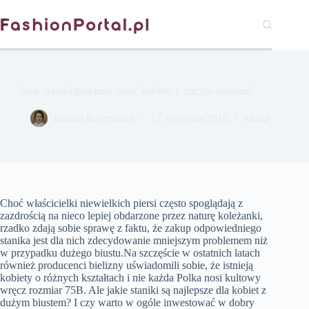
Przejdź
do
treści
Jakie staniki powinna nosić kobieta z dużym biustem?
Joanna Kaczmarek
17 września 2016
Moda
Choć właścicielki niewielkich piersi często spoglądają z
zazdrością na nieco lepiej obdarzone przez naturę koleżanki,
rzadko zdają sobie sprawę z faktu, że zakup odpowiedniego
stanika jest dla nich zdecydowanie mniejszym problemem niż
w przypadku dużego biustu.Na szczęście w ostatnich latach
również producenci bielizny uświadomili sobie, że istnieją
kobiety o różnych kształtach i nie każda Polka nosi kultowy
wręcz rozmiar 75B. Ale jakie staniki są najlepsze dla kobiet z
dużym biustem? I czy warto w ogóle inwestować w dobry