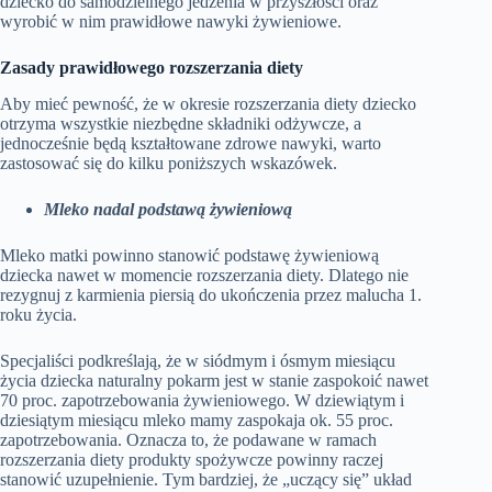
dziecko do samodzielnego jedzenia w przyszłości oraz
wyrobić w nim prawidłowe nawyki żywieniowe.
Zasady prawidłowego rozszerzania diety
Aby mieć pewność, że w okresie rozszerzania diety dziecko
otrzyma wszystkie niezbędne składniki odżywcze, a
jednocześnie będą kształtowane zdrowe nawyki, warto
zastosować się do kilku poniższych wskazówek.
Mleko nadal podstawą żywieniową
Mleko matki powinno stanowić podstawę żywieniową
dziecka nawet w momencie rozszerzania diety. Dlatego nie
rezygnuj z karmienia piersią do ukończenia przez malucha 1.
roku życia.
Specjaliści podkreślają, że w siódmym i ósmym miesiącu
życia dziecka naturalny pokarm jest w stanie zaspokoić nawet
70 proc. zapotrzebowania żywieniowego. W dziewiątym i
dziesiątym miesiącu mleko mamy zaspokaja ok. 55 proc.
zapotrzebowania. Oznacza to, że podawane w ramach
rozszerzania diety produkty spożywcze powinny raczej
stanowić uzupełnienie. Tym bardziej, że „uczący się” układ