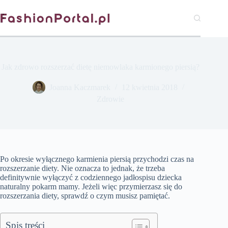
Przejdź
do
treści
Jak zdrowo rozszerzać dietę niemowlaka karmionego piersią?
Joanna Kaczmarek
12 kwietnia 2018
Zdrowie
Po okresie wyłącznego karmienia piersią przychodzi czas na
rozszerzanie diety. Nie oznacza to jednak, że trzeba
definitywnie wyłączyć z codziennego jadłospisu dziecka
naturalny pokarm mamy. Jeżeli więc przymierzasz się do
rozszerzania diety, sprawdź o czym musisz pamiętać.
Spis treści