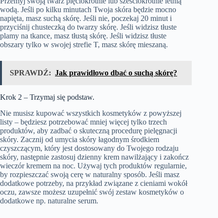
Przemyj swoją twarz pięciokrotnie lub sześciokrotnie letnią
wodą. Jeśli po kilku minutach Twoja skóra będzie mocno
napięta, masz suchą skórę. Jeśli nie, poczekaj 20 minut i
przyciśnij chusteczką do twarzy skórę. Jeśli widzisz tłuste
plamy na tkance, masz tłustą skórę. Jeśli widzisz tłuste
obszary tylko w swojej strefie T, masz skórę mieszaną.
SPRAWDŹ:
Jak prawidłowo dbać o suchą skórę?
Krok 2 – Trzymaj się podstaw.
Nie musisz kupować wszystkich kosmetyków z powyższej
listy – będziesz potrzebować mniej więcej tylko trzech
produktów, aby zadbać o skuteczną procedurę pielęgnacji
skóry. Zacznij od umycia skóry łagodnym środkiem
czyszczącym, który jest dostosowany do Twojego rodzaju
skóry, następnie zastosuj dzienny krem nawilżający i zakończ
wieczór kremem na noc. Używaj tych produktów regularnie,
by rozpieszczać swoją cerę w naturalny sposób. Jeśli masz
dodatkowe potrzeby, na przykład związane z cieniami wokół
oczu, zawsze możesz uzupełnić swój zestaw kosmetyków o
dodatkowe np. naturalne serum.