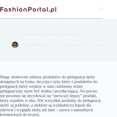
Przejdź
do
treści
Jak wybrać naturalny krem do twarzy?
Joanna Kaczmarek
15 czerwca 2018
Uroda
Mając dosłownie miliony produktów do pielęgnacji skóry
dostępnych na rynku, decyzja o tym, który z produktów do
pielęgnacji skóry wejdzie w nasz codzienny reżim
pielęgnacyjny może być trudna i przytłaczająca. Na pewno
nie powinno się decydować na “pierwszy lepszy” produkt,
który wpadnie w oko. Nie wszystkie produkty do pielęgnacji
skóry są podobne, a niektóre są wykładniczo lepsze dla
zdrowia i wyglądu skóry niż inne – mowa o naturalnych
kosmetykach do twarzy.