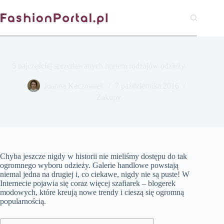
Przejdź
do
treści
5 najczęściej sprzedawanych hurtem rodzajów odzieży
Joanna Kaczmarek
7 października 2016
Zakupy
Chyba jeszcze nigdy w historii nie mieliśmy dostępu do tak
ogromnego wyboru odzieży. Galerie handlowe powstają
niemal jedna na drugiej i, co ciekawe, nigdy nie są puste! W
Internecie pojawia się coraz więcej szafiarek – blogerek
modowych, które kreują nowe trendy i cieszą się ogromną
popularnością.