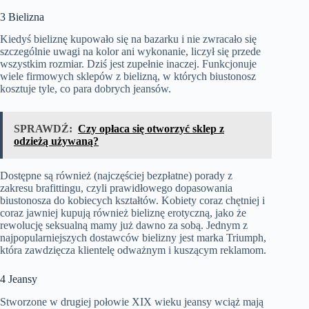
3 Bielizna
Kiedyś bieliznę kupowało się na bazarku i nie zwracało się
szczególnie uwagi na kolor ani wykonanie, liczył się przede
wszystkim rozmiar. Dziś jest zupełnie inaczej. Funkcjonuje
wiele firmowych sklepów z bielizną, w których biustonosz
kosztuje tyle, co para dobrych jeansów.
SPRAWDŹ:
Czy opłaca się otworzyć sklep z
odzieżą używaną?
Dostępne są również (najczęściej bezpłatne) porady z
zakresu brafittingu, czyli prawidłowego dopasowania
biustonosza do kobiecych kształtów. Kobiety coraz chętniej i
coraz jawniej kupują również bieliznę erotyczną, jako że
rewolucję seksualną mamy już dawno za sobą. Jednym z
najpopularniejszych dostawców bielizny jest marka Triumph,
która zawdzięcza klientelę odważnym i kuszącym reklamom.
4 Jeansy
Stworzone w drugiej połowie XIX wieku jeansy wciąż mają