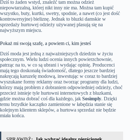
Dziś to żaden wstyd, znaleźć tam można odzież
niepowtarzalną, której nikt inny nie ma. Można tam kupić
wszystko, buty, kurtki, swetry, spodnie, a nawet (co jest dość
kontrowersyjne) bieliznę. Jednak to bluzki damskie w
sprzedaży hurtowej odzieży używanej plasują się na
najwyższym miejscu.
Pokaż mi swoją szafę, a powiem ci, kim jesteś
Dziś moda jest jedną z najważniejszych dziedzin w życiu
społecznym. Wielu ludzi ocenia innych powierzchownie,
patrząc na to, w co są ubrani i wydając opinię. Producenci
mają tego doskonałą świadomość, dlatego jeszcze bardziej
nakręcają karuzelę modową, inwestując w coraz to bardziej
wyszukane formy reklamy oraz tworząc programy dla ludzi,
którzy mają problem z dobraniem odpowiedniej odzieży, choć
przecież istnieje tyle hurtowni internetowych z bluzkami,
gdzie można dobrać coś dla każdego, jak
Sosimply
. Dzięki
temu brzydkie kaczątko zamienione w łabędzia stanie się
kolejnym klientem sklepów, a hurtowa sprzedaż nie będzie
miała końca.
SPRAWDŹ:
Jak wybrać idealny pierścionek