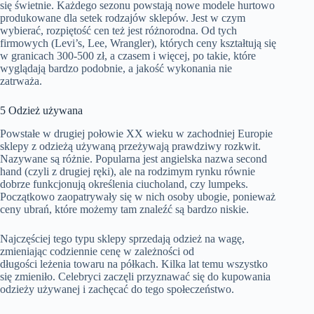
się świetnie. Każdego sezonu powstają nowe modele hurtowo
produkowane dla setek rodzajów sklepów. Jest w czym
wybierać, rozpiętość cen też jest różnorodna. Od tych
firmowych (Levi’s, Lee, Wrangler), których ceny kształtują się
w granicach 300-500 zł, a czasem i więcej, po takie, które
wyglądają bardzo podobnie, a jakość wykonania nie
zatrważa.
5 Odzież używana
Powstałe w drugiej połowie XX wieku w zachodniej Europie
sklepy z odzieżą używaną przeżywają prawdziwy rozkwit.
Nazywane są różnie. Popularna jest angielska nazwa second
hand (czyli z drugiej ręki), ale na rodzimym rynku równie
dobrze funkcjonują określenia ciucholand, czy lumpeks.
Początkowo zaopatrywały się w nich osoby ubogie, ponieważ
ceny ubrań, które możemy tam znaleźć są bardzo niskie.
Najczęściej tego typu sklepy sprzedają odzież na wagę,
zmieniając codziennie cenę w zależności od
długości leżenia towaru na półkach. Kilka lat temu wszystko
się zmieniło. Celebryci zaczęli przyznawać się do kupowania
odzieży używanej i zachęcać do tego społeczeństwo.