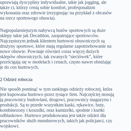
uprawiają dyscypliny indywidualne, takie jak jogging, ale
także ci, którzy cenią sobie komfort, profesjonalizm
wykonania oraz zdrowie (rezygnując na przykład z obcasów
na rzecz sportowego obuwia).
Najpopularniejszym nabywcą butów sportowych są duże
sklepy takie jak Decathlon, zaopatrujące sportowców.
Najczęstszym jednak klientem hurtowni obuwniczych są
drużyny sportowe, które mają regularne zapotrzebowanie na
nowe obuwie. Powstaje również coraz więcej dużych
sklepów obuwniczych, tak zwanych “sieciówek”, które
prześcigają się w modelach i cenach, często nawet obniżając
je do cen hurtowych.
2 Odzież robocza
Nie sposób pominąć w tym rankingu odzieży roboczej, która
jest kupowana hurtowo przez tysiące firm. Najczęściej stosują
ją pracownicy budowlani, drogowi, pracownicy magazynu i
produkcji. Są to przede wszystkim kaski, rękawice, buty,
kombinezony i koszulki, oraz kamizelki, spodnie i kurtki
odblaskowe. Hurtowo produkowana jest także odzież dla
pracowników służb mundurowych, takich jak policjanci, czy
wojskowi.