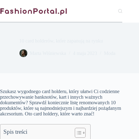
Przejdź
do
treści
10 card holderów, które zapanują na rynku
Marta Wiśniewska
4 maja 2023
Moda
Szukasz wygodnego card holderu, który ułatwi Ci codzienne
przechowywanie banknotów, kart i innych ważnych
dokumentów? Sprawdź koniecznie listę renomowanych 10
produktów, które są najmodniejszym i najbardziej pożądanym
akcesorium. Oto card holdery, które warto znać!
Spis treści