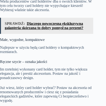
Wielu producentów card holderów dba o swoich klientów. W
tym celu tworzy card holdery nie wypychające kieszeń!
Wybieraj właśnie takie akcesoria.
SPRAWDŹ:
Dlaczego nowoczesna ekskluzywna
galanteria skórzana to dobry pomysł na prezent?
Małe, wygodne, kompaktowe
Najlepsze w użyciu będą card holdery o kompaktowych
rozmiarach.
Ręczne szycie – oznaka jakości
Im rzetelniej wykonany card holder, tym nie tylko większa
elegancja, ale i prestiż akcesorium. Postaw na jakość i
ponadczasowy design.
Już wiesz, który card holder wybrać? Postaw na akcesoria od
renomowanych producentów i ciesz się z posiadania
eleganckich gadżetów, które zapewnią Ci bezpieczeństwo i
wygodę.