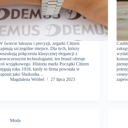
W świecie luksusu i precyzji, zegarki Citizen
Cashb
zajmują szczególne miejsce. Dla tych, którzy
zakupy
poszukują połączenia klasycznej elegancji z
wydat
nowoczesnymi technologiami, ten brand oferuje
konsu
coś wyjątkowego. Historia marki Początki Citizen
pieni
sięgają roku 1918, kiedy to firma powstała w
potenc
Japonii jako Shokosha…
cenny
Magdalena Wróbel
27 lipca 2023
zapew
Moda