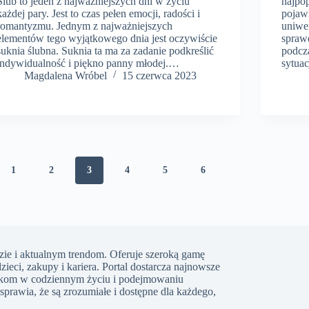
Ślub to jeden z najważniejszych dni w życiu
najpop
każdej pary. Jest to czas pełen emocji, radości i
pojaw
romantyzmu. Jednym z najważniejszych
uniwer
elementów tego wyjątkowego dnia jest oczywiście
sprawd
suknia ślubna. Suknia ta ma za zadanie podkreślić
podcz
indywidualność i piękno panny młodej.…
sytua
Magdalena Wróbel
15 czerwca 2023
1
2
3
4
5
6
ie i aktualnym trendom. Oferuje szeroką gamę
dzieci, zakupy i kariera. Portal dostarcza najnowsze
lnikom w codziennym życiu i podejmowaniu
prawia, że są zrozumiałe i dostępne dla każdego,