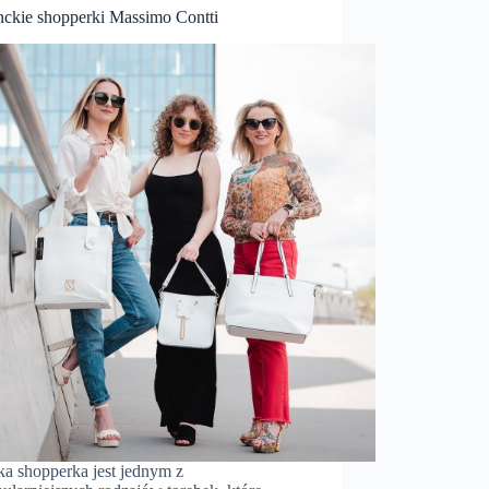
nckie shopperki Massimo Contti
ka shopperka jest jednym z