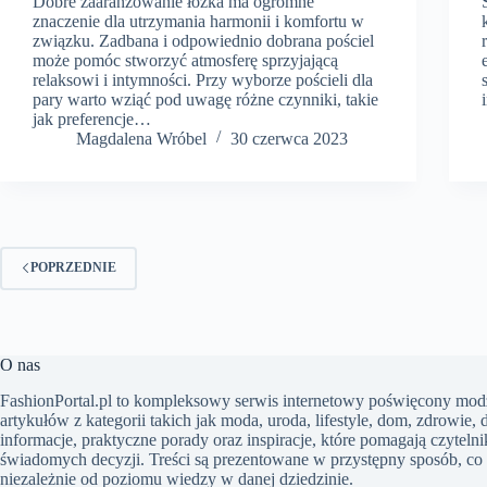
Dobre zaaranżowanie łóżka ma ogromne
znaczenie dla utrzymania harmonii i komfortu w
związku. Zadbana i odpowiednio dobrana pościel
może pomóc stworzyć atmosferę sprzyjającą
relaksowi i intymności. Przy wyborze pościeli dla
pary warto wziąć pod uwagę różne czynniki, takie
jak preferencje…
Magdalena Wróbel
30 czerwca 2023
POPRZEDNIE
O nas
FashionPortal.pl to kompleksowy serwis internetowy poświęcony modz
artykułów z kategorii takich jak moda, uroda, lifestyle, dom, zdrowie, 
informacje, praktyczne porady oraz inspiracje, które pomagają czyte
świadomych decyzji. Treści są prezentowane w przystępny sposób, co s
niezależnie od poziomu wiedzy w danej dziedzinie.