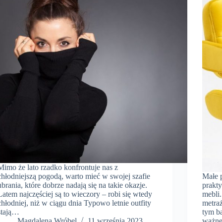
Mimo że lato rzadko konfrontuje nas z
chłodniejszą pogodą, warto mieć w swojej szafie
Małe 
ubrania, które dobrze nadają się na takie okazje.
prakty
Latem najczęściej są to wieczory – robi się wtedy
mebli
chłodniej, niż w ciągu dnia Typowo letnie outfity
metraż
stają…
tym b
Magdalena Wróbel
11 września 2023
ważne 