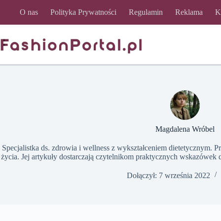
Przejdź
O nas
Polityka Prywatności
Regulamin
Reklama
K
do
treści
Magdalena Wróbel
Specjalistka ds. zdrowia i wellness z wykształceniem dietetycznym. P
życia. Jej artykuły dostarczają czytelnikom praktycznych wskazówek 
Dołączył: 7 września 2022