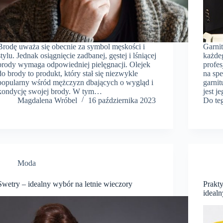
Brodę uważa się obecnie za symbol męskości i
Garni
stylu. Jednak osiągnięcie zadbanej, gęstej i lśniącej
każdeg
brody wymaga odpowiedniej pielęgnacji. Olejek
profes
do brody to produkt, który stał się niezwykle
na spe
popularny wśród mężczyzn dbających o wygląd i
garni
kondycję swojej brody. W tym…
jest 
Magdalena Wróbel
16 października 2023
Do te
Moda
Swetry – idealny wybór na letnie wieczory
Prakt
ideal